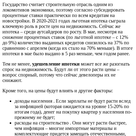
Государство считает строительную отрасль одним из
локомотивов экономики, поэтому согласно субсидировать
процентные ставки практически по всем кредитам на
новостройки. В 2020-2021 годах льготная ипотека сыграла
ключевую роль в росте цен на недвижимость. Сейчас же
ипотека – среди аутсайдеров по росту. В мае, несмотря на
снижение процентных ставок (по льготной ипотеке – с 12%
до 9%) количество выданных кредитов снизилось на 37% по
сравнению с апрелем (когда их стало на 70% меньше). В итоге
ипотеки в мае было выдано в 5 раз меньше, чем годом ранее.
Тем не менее,
удешевление ипотеки
может все же разогнать
спрос на недвижимость. Будут ли от этого расти цены –
вопрос спорный, потому что сейчас девелоперы их не
снижают.
Кроме того, на цены будут влиять и другие факторы:
доходы населения . Если зарплаты не будут расти вслед
за инфляцией (которая ожидается на уровне 15-20% по
итогам года), денег на покупку квартир у населения по-
прежнему не будет;
расходы на строительство . Они могут расти быстрее,
чем инфляция – многие импортные материалы и
комплектующие придется замещать отечественными,