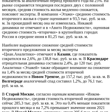
показатель за аналогичный период прошлого года на 25%. На
рынке сохраняется тенденция последних двух с половиной
месяцев, средняя стоимость жилья медленно снижается,
поясняют эксперты. В компании «Этажи» среднюю стоимость
вторичного жилья в стране оценивают в 93,5 тыс. руб. за кв.
м. За прошедший месяц она не изменилась. Никакой
динамики не отмечают и в «Авито Недвижимости», оценивая
среднюю стоимость «вторички» в крупнейших городах
России в середине июня в 81,25 тыс. руб. за кв. м.
Наиболее выраженное снижение средней стоимости
вторичного предложения за месяц эксперты
«Циан.Аналитики» отмечают в
Казани
, где показатель
сократился на 2,6%, до 138,8 тыс. руб. за кв. м. В
Краснодаре
отрицательная динамика составила 2,4%, до 120 тыс. руб.
Аналитики «Этажей» также обращают внимание на снижение
на 1,4% за месяц средней стоимости вторичной
недвижимости в
Новом Уренгое
, до 157,2 тыс. руб. за кв. м. В
Волгограде
аналогичный спад составил 1,2%, до 76,1 тыс.
руб. за кв. м.
В
Старой Москве
, согласно оценкам компании «Инком-
Недвижимость», средняя стоимость вторичной недвижимости
сейчас 285,3 тыс. руб. за кв. м. Это на 0,4% меньше показателя
прошлого месяца и на 7,2% превышает значение июня 2021