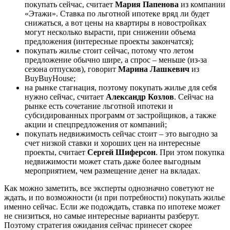
покупать сейчас, считает
Мария Папенова
из компании
«Этажи». Ставка по льготной ипотеке вряд ли будет
снижаться, а вот цены на квартиры в новостройках
могут несколько вырасти, при снижении объема
предложения (интересные проекты закончатся);
покупать жилье стоит сейчас, потому что летом
предложение обычно шире, а спрос – меньше (из-за
сезона отпусков), говорит
Марина Лашкевич
из
BuyBuyHouse;
на рынке стагнация, поэтому покупать жилье для себя
нужно сейчас, считает
Александр Козлов
. Сейчас на
рынке есть сочетание льготной ипотеки и
субсидированных программ от застройщиков, а также
акции и спецпредложения от компаний;
покупать недвижимость сейчас стоит – это выгодно за
счет низкой ставки и хороших цен на интересные
проекты, считает
Сергей Шиферсон
. При этом покупка
недвижимости может стать даже более выгодным
мероприятием, чем размещение денег на вкладах.
Как можно заметить, все эксперты однозначно советуют не
ждать, и по возможности (и при потребности) покупать жилье
именно сейчас. Если же подождать, ставка по ипотеке может
не снизиться, но самые интересные варианты разберут.
Поэтому стратегия ожидания сейчас принесет скорее