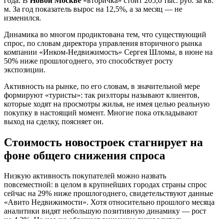
года. В
Новой Москве
«вторичка» стоит 205,6 тыс. руб. за кв.
м. За год показатель вырос на 12,5%, а за месяц — не
изменился.
Динамика во многом продиктована тем, что существующий
спрос, по словам директора управления вторичного рынка
компании «Инком-Недвижимость» Сергея Шломы, в июне на
50% ниже прошлогоднего, это способствует росту
экспозиции.
Активность на рынке, по его словам, в значительной мере
формируют «туристы»: так риэлторы называют клиентов,
которые ходят на просмотры жилья, не имея целью реальную
покупку в настоящий момент. Многие пока откладывают
выход на сделку, поясняет он.
Стоимость новостроек стагнирует на
фоне общего снижения спроса
Низкую активность покупателей можно назвать
повсеместной: в целом в крупнейших городах страны спрос
сейчас на 29% ниже прошлогоднего, свидетельствуют данные
«Авито Недвижимости». Хотя относительно прошлого месяца
аналитики видят небольшую позитивную динамику — рост