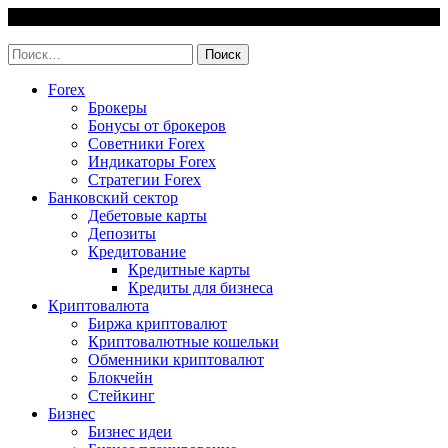
Skip
10 August, 2026
to
invest-easy.ru
content
Найти:
Forex
Брокеры
Бонусы от брокеров
Советники Forex
Индикаторы Forex
Стратегии Forex
Банковский сектор
Дебетовые карты
Депозиты
Кредитование
Кредитные карты
Кредиты для бизнеса
Криптовалюта
Биржа криптовалют
Криптовалютные кошельки
Обменники криптовалют
Блокчейн
Стейкинг
Бизнес
Бизнес идеи