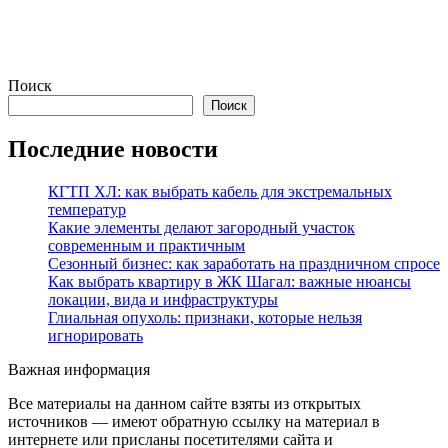
Поиск
Поиск
Последние новости
КГТП ХЛ: как выбрать кабель для экстремальных
температур
Какие элементы делают загородный участок
современным и практичным
Сезонный бизнес: как заработать на праздничном спросе
Как выбрать квартиру в ЖК Шагал: важные нюансы
локации, вида и инфраструктуры
Глиальная опухоль: признаки, которые нельзя
игнорировать
Важная информация
Все материалы на данном сайте взяты из открытых
источников — имеют обратную ссылку на материал в
интернете или присланы посетителями сайта и