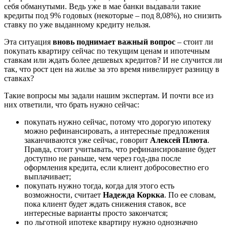
себя обманутыми. Ведь уже в мае банки выдавали такие
кредиты под 9% годовых (некоторые – под 8,08%), но снизить
ставку по уже выданному кредиту нельзя.
Эта ситуация
вновь поднимает важный вопрос
– стоит ли
покупать квартиру сейчас по текущим ценам и ипотечным
ставкам или ждать более дешевых кредитов? И не случится ли
так, что рост цен на жилье за это время нивелирует разницу в
ставках?
Такие вопросы мы задали нашим экспертам. И почти все из
них ответили, что брать нужно сейчас:
покупать нужно сейчас, потому что дорогую ипотеку
можно рефинансировать, а интересные предложения
заканчиваются уже сейчас, говорит
Алексей Плюта
.
Правда, стоит учитывать, что рефинансирование будет
доступно не раньше, чем через год-два после
оформления кредита, если клиент добросовестно его
выплачивает;
покупать нужно тогда, когда для этого есть
возможности, считает
Надежда Коркка
. По ее словам,
пока клиент будет ждать снижения ставок, все
интересные варианты просто закончатся;
по льготной ипотеке квартиру нужно однозначно