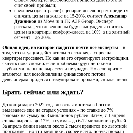
счет своей прибыли;
в худшем (для отрасли) сценарии девелоперам придется
снижать цены на жилье на 15-20%, считает
Александр
Дужников
из Move.ru и ГК A3F Group. Эксперт
рассказал, что девелоперы будут вынуждены снизить
цены на квартиры комфорт-класса на 10%, а на элитный
сегмент – до 30%.
Общая идея, на которой сходятся почти все эксперты
– в
том, что ситуация действительно сложная, а спрос на
квартиры проседает. Но как на это отреагируют застройщики,
сказать пока сложно: если проблемы будут не такими
глубокими, цены не вырастут и не упадут. Но если кризис
затянется, для возобновления финансового потока
девелоперам придется стимулировать продажи, снижая цены.
Брать сейчас или ждать?
До конца марта 2022 года льготная ипотека в России
выдавалась еще на старых условиях – по ставке до 7%
годовых на сумму до 3 миллионов рублей. Затем, с 1 апреля
ставка выросла до 12%, а сумма – до 6-12 миллионов рублей.
За апрель банки выдали около 2 тысяч кредитов по льготной
программе – но эти заемщики, скорее всего, почувствовали