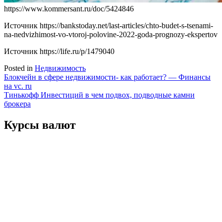
https://www.kommersant.ru/doc/5424846
Источник
https://bankstoday.net/last-articles/chto-budet-s-tsenami-
na-nedvizhimost-vo-vtoroj-polovine-2022-goda-prognozy-ekspertov
Источник
https://life.ru/p/1479040
Posted in
Недвижимость
Навигация
Блокчейн в сфере недвижимости- как работает? — Финансы
на vc. ru
по
Тинькофф Инвестиций в чем подвох, подводные камни
записям
брокера
Курсы валют