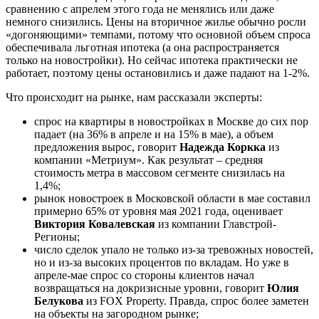
сравнению с апрелем этого года не менялись или даже
немного снизились. Цены на вторичное жилье обычно росли
«догоняющими» темпами, потому что основной объем спроса
обеспечивала льготная ипотека (а она распространяется
только на новостройки). Но сейчас ипотека практически не
работает, поэтому цены остановились и даже падают на 1-2%.
Что происходит на рынке, нам рассказали эксперты:
спрос на квартиры в новостройках в Москве до сих пор
падает (на 36% в апреле и на 15% в мае), а объем
предложения вырос, говорит
Надежда Коркка
из
компании «Метриум». Как результат – средняя
стоимость метра в массовом сегменте снизилась на
1,4%;
рынок новостроек в Московской области в мае составил
примерно 65% от уровня мая 2021 года, оценивает
Виктория Ковалевская
из компании Главстрой-
Регионы;
число сделок упало не только из-за тревожных новостей,
но и из-за высоких процентов по вкладам. Но уже в
апреле-мае спрос со стороны клиентов начал
возвращаться на докризисные уровни, говорит
Юлия
Белукова
из FOX Property. Правда, спрос более заметен
на объекты на загородном рынке;