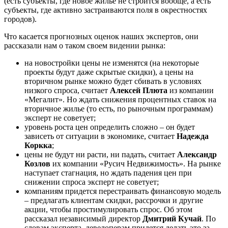
(есть субъекты, где новое жилье не строится вообще, а есть
субъекты, где активно застраиваются поля в окрестностях
городов).
Что касается прогнозных оценок наших экспертов, они
рассказали нам о таком своем видении рынка:
на новостройки цены не изменятся (на некоторые
проекты будут даже скрытые скидки), а цены на
вторичном рынке можно будет сбивать в условиях
низкого спроса, считает
Алексей Плюта
из компании
«Мегалит». Но ждать снижения процентных ставок на
вторичное жилье (то есть, по рыночным программам)
эксперт не советует;
уровень роста цен определить сложно – он будет
зависеть от ситуации в экономике, считает
Надежда
Коркка
;
цены не будут ни расти, ни падать, считает
Александр
Козлов
их компании «Русич Недвижимость». На рынке
наступает стагнация, но ждать падения цен при
снижении спроса эксперт не советует;
компаниям придется перестраивать финансовую модель
– предлагать клиентам скидки, рассрочки и другие
акции, чтобы простимулировать спрос. Об этом
рассказал независимый директор
Дмитрий Кучай
. По
словам эксперта, девелоперам придется делать это за