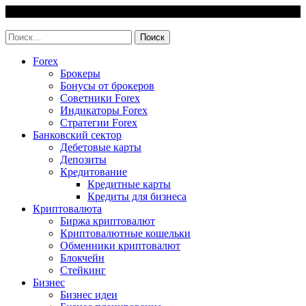
Skip
6 August, 2026
to
invest-easy.ru
content
Найти:
Forex
Брокеры
Бонусы от брокеров
Советники Forex
Индикаторы Forex
Стратегии Forex
Банковский сектор
Дебетовые карты
Депозиты
Кредитование
Кредитные карты
Кредиты для бизнеса
Криптовалюта
Биржа криптовалют
Криптовалютные кошельки
Обменники криптовалют
Блокчейн
Стейкинг
Бизнес
Бизнес идеи