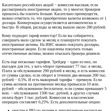
Касательно российских акций − комиссия высокая, если
рассматривать иностранные акции, то у многих брокеров
пришлось бы платить больше. Касательно преимуществ,
можно отметить то, что приобретение валюты возможно от 1
доллара. Конвертация осуществляется автоматически и
быстро. В общем, расходы за месяц вышли около 280 рублей.
Кому подходит тариф инвестор? Если вы собираетесь
совершать мало сделок за месяц и планируете покупать
иностранные активы. На ИИС можно покупать доллары,
иностранные акции. Если нацелены покупать только
отечественные активы, можно отыскать брокера дешевле.
Есть еще несколько тарифов. Трейдер − один из них, он
выгоден для тех, у кого оборот превышает 77 тыс. в месяц.
Плата за обслуживание 290 рублей в месяц, и есть комиссия
от суммы сделки, если оборот в течении два меньше 200 тыс.
рублей − 0,5%. И есть мажорный тарифы − премиум. Если
сумма активов на протяжении месяца превысила 10 млн.
рублей − обслуживание бесплатное, если сумма превышает 5
млн. − обслуживание 1500 тыс. рублей, в других случаях
оплата будет 3 тыс. рублей. Комиссия за классические
операции составляет 0,25%. Есть дополнительные опции:
участие в IPO по акциям и депозитарным распискам,