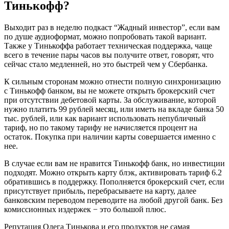
Тинькофф?
Выходит раз в неделю подкаст “Жадный инвестор”, если вам
по душе аудиоформат, можно попробовать такой вариант.
Также у Тинькоффа работает техническая поддержка, чаще
всего в течение пары часов вы получите ответ, говорят, что
сейчас стало медленней, но это быстрей чем у Сбербанка.
К сильным сторонам можно отнести полную синхронизацию
с Тинькофф банком, вы не можете открыть брокерский счет
при отсутствии дебетовой карты. За обслуживание, которой
нужно платить 99 рублей месяц, или иметь на вкладе банка 50
тыс. рублей, или как вариант использовать непубличный
тариф, но по такому тарифу не начисляется процент на
остаток. Покупка при наличии карты совершается именно с
нее.
В случае если вам не нравится Тинькофф банк, но инвестиции
подходят. Можно открыть карту блэк, активировать тариф 6.2
обратившись в поддержку. Пополняется брокерский счет, если
присутствует прибыль, перебрасываете на карту, далее
банковским переводом переводите на любой другой банк. Без
комиссионных издержек − это большой плюс.
Репутация Олега Тинькова и его продуктов не самая