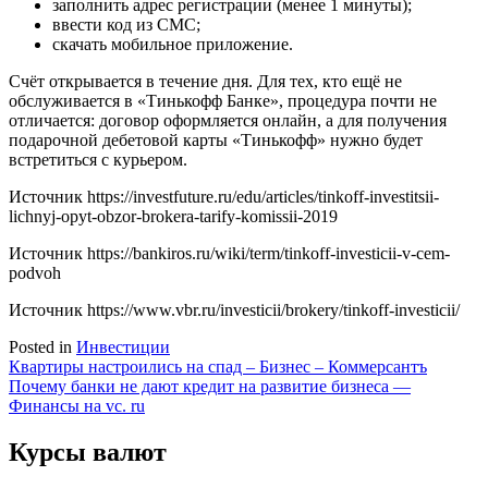
заполнить адрес регистрации (менее 1 минуты);
ввести код из СМС;
скачать мобильное приложение.
Счёт открывается в течение дня. Для тех, кто ещё не
обслуживается в «Тинькофф Банке», процедура почти не
отличается: договор оформляется онлайн, а для получения
подарочной дебетовой карты «Тинькофф» нужно будет
встретиться с курьером.
Источник
https://investfuture.ru/edu/articles/tinkoff-investitsii-
lichnyj-opyt-obzor-brokera-tarify-komissii-2019
Источник
https://bankiros.ru/wiki/term/tinkoff-investicii-v-cem-
podvoh
Источник
https://www.vbr.ru/investicii/brokery/tinkoff-investicii/
Posted in
Инвестиции
Навигация
Квартиры настроились на спад – Бизнес – Коммерсантъ
Почему банки не дают кредит на развитие бизнеса —
по
Финансы на vc. ru
записям
Курсы валют