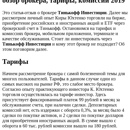
обзор брокера, тарифы, комиссии 2019
Это статья-отзыв о брокере
Тинькофф Инвестиции
. Далее мы
рассмотрим личный опыт Киры Юхтенко торговли на бирже,
приобретение российских и иностранных акций и ETF через
брокерский счет в Тинькофф. Остановимся на тарифах и
комиссиях брокера, мобильном приложении, терминале и
качестве обслуживания. Стоит ли инвестировать через
Тинькофф Инвестиции
и кому этот брокер не подходит? Об
этом поговорим далее.
Тарифы
Начнем рассмотрение брокера с самой болезненной темы для
многих пользователей. Тарифы в данном случае одни из
самых высоких на рынке РФ, это слабое место брокера.
Согласно опыту практикующего инвестора К. Юхтенко
торговля осуществлялась на тарифе инвестор. Здесь
присутствует фиксированный платеж 99 рублей в месяц за
обслуживание счета, при наличии сделки. Депозитарных
комиссий нет, есть издержки с оборота 0,3%, за месяц было 4
сделки по покупке активов, и 2 сделки по покупке долларов
для приобретения иностранных акций. В сумме вышло с
оборота в 60 тыс. рублей комиссии вышло на 180 рублей.