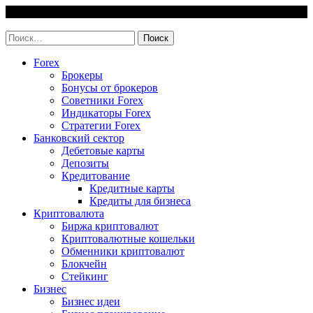
Skip
7 August, 2026
to
invest-easy.ru
content
Найти:
Forex
Брокеры
Бонусы от брокеров
Советники Forex
Индикаторы Forex
Стратегии Forex
Банковский сектор
Дебетовые карты
Депозиты
Кредитование
Кредитные карты
Кредиты для бизнеса
Криптовалюта
Биржа криптовалют
Криптовалютные кошельки
Обменники криптовалют
Блокчейн
Стейкинг
Бизнес
Бизнес идеи