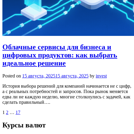
Облачные сервисы для бизнеса и
цифровых продуктов: как выбрать
идеальное решение
Posted on
15 августа, 2025
15 августа, 2025
by
invest
История выбора решений для компаний начинается не с цифр,
а с реальных потребностей и запросов. Пока рынок меняется
едва ли не каждую неделю, многие столкнулись с задачей, как
сделать правильный….
Пагинация
1
2
…
17
записей
Курсы валют