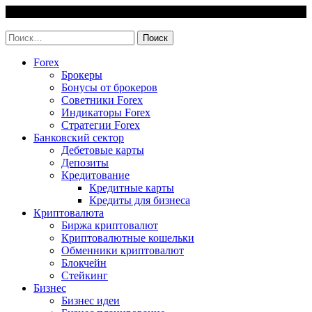
Skip
7 August, 2026
to
invest-easy.ru
content
Найти:
Forex
Брокеры
Бонусы от брокеров
Советники Forex
Индикаторы Forex
Стратегии Forex
Банковский сектор
Дебетовые карты
Депозиты
Кредитование
Кредитные карты
Кредиты для бизнеса
Криптовалюта
Биржа криптовалют
Криптовалютные кошельки
Обменники криптовалют
Блокчейн
Стейкинг
Бизнес
Бизнес идеи