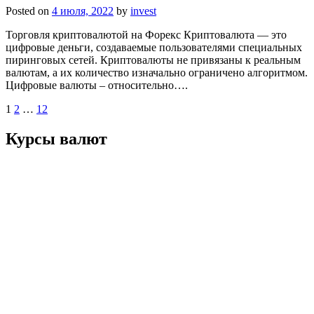
Posted on
4 июля, 2022
by
invest
Торговля криптовалютой на Форекс Криптовалюта — это
цифровые деньги, создаваемые пользователями специальных
пиринговых сетей. Криптовалюты не привязаны к реальным
валютам, а их количество изначально ограничено алгоритмом.
Цифровые валюты – относительно….
Пагинация
1
2
…
12
записей
Курсы валют