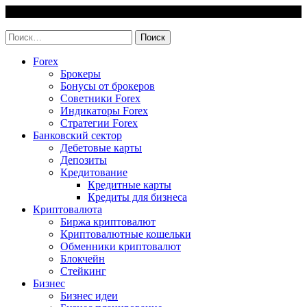
Skip
9 August, 2026
to
invest-easy.ru
content
Найти:
Forex
Брокеры
Бонусы от брокеров
Советники Forex
Индикаторы Forex
Стратегии Forex
Банковский сектор
Дебетовые карты
Депозиты
Кредитование
Кредитные карты
Кредиты для бизнеса
Криптовалюта
Биржа криптовалют
Криптовалютные кошельки
Обменники криптовалют
Блокчейн
Стейкинг
Бизнес
Бизнес идеи