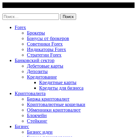
Skip
7 August, 2026
to
invest-easy.ru
content
Найти:
Forex
Брокеры
Бонусы от брокеров
Советники Forex
Индикаторы Forex
Стратегии Forex
Банковский сектор
Дебетовые карты
Депозиты
Кредитование
Кредитные карты
Кредиты для бизнеса
Криптовалюта
Биржа криптовалют
Криптовалютные кошельки
Обменники криптовалют
Блокчейн
Стейкинг
Бизнес
Бизнес идеи