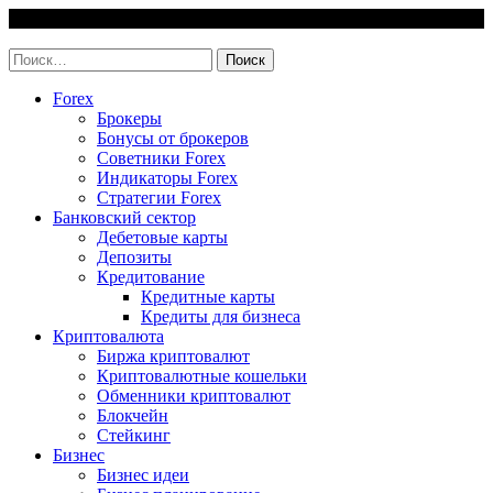
Skip
7 August, 2026
to
invest-easy.ru
content
Найти:
Forex
Брокеры
Бонусы от брокеров
Советники Forex
Индикаторы Forex
Стратегии Forex
Банковский сектор
Дебетовые карты
Депозиты
Кредитование
Кредитные карты
Кредиты для бизнеса
Криптовалюта
Биржа криптовалют
Криптовалютные кошельки
Обменники криптовалют
Блокчейн
Стейкинг
Бизнес
Бизнес идеи