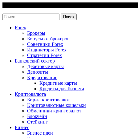
Skip
6 August, 2026
to
invest-easy.ru
content
Найти:
Forex
Брокеры
Бонусы от брокеров
Советники Forex
Индикаторы Forex
Стратегии Forex
Банковский сектор
Дебетовые карты
Депозиты
Кредитование
Кредитные карты
Кредиты для бизнеса
Криптовалюта
Биржа криптовалют
Криптовалютные кошельки
Обменники криптовалют
Блокчейн
Стейкинг
Бизнес
Бизнес идеи