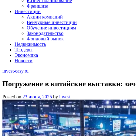
Бизнес планирование
Франшиза
Инвестиции
Акции компаний
Венчурные инвестиции
Обучение инвестициям
Законодательство
Фондовый рынок
Недвижимость
Тендеры
Экономика
Новости
invest-easy.ru
Погружение в китайские выставки: зач
Posted on
23 июня, 2025
by
invest