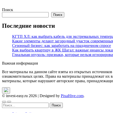
Поиск
Поиск
Последние новости
КГТП ХЛ: как выбрать кабель для экстремальных темпер
Какие элементы делают загородный участок современны
Сезонный бизнес: как заработать на праздничном спросе
Как выбрать квартиру в ЖК Шагал: важные нюансы лока
Глиальная опухоль: признаки, которые нельзя игнорирова
Важная информация
Все материалы на данном сайте взяты из открытых источников
ознакомительных целях. Права на материалы принадлежат их в
материалы, которые нарушают авторские права, принадлежащие
© invest-easy.ru 2026
|
Designed by
PixaHive.com
.
Найти: