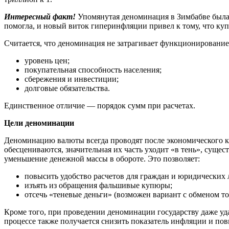
Интересный факт!
Упомянутая деноминация в Зимбабве была 
помогла, и новый виток гиперинфляции привел к тому, что купл
Считается, что деноминация не затрагивает функционировани
уровень цен;
покупательная способность населения;
сбережения и инвестиции;
долговые обязательства.
Единственное отличие — порядок сумм при расчетах.
Цели деноминации
Деноминацию валюты всегда проводят после экономического кри
обесцениваются, значительная их часть уходит «в тень», сущ
уменьшение денежной массы в обороте. Это позволяет:
повысить удобство расчетов для граждан и юридических 
изъять из обращения фальшивые купюры;
отсечь «теневые деньги» (возможен вариант с обменом то
Кроме того, при проведении деноминации государству даже уда
процессе также получается снизить показатель инфляции и по