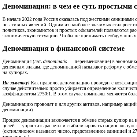
Деноминация: в чем ее суть простыми 
В начале 2022 года Россия оказалась под жесткими санкциями
негативных явлений. Одним из наиболее значимых стал рост и
политиков, экономистов и простых обывателей появляются ра
экономическую ситуацию. Чтобы не принимать необдуманных ре
Деноминация в финансовой системе
Деноминация (лат.
denominatio
— переименование) в экономике 
денежным знакам, где деноминацией называют реформу с обм
на купюрах.
На заметку!
Как правило, деноминацию проводят с коэффициент
случае действительно просто убирается определенное количест
коэффициентом 2750:1. В этом случае номиналы меняются боле
Деноминацию проводят и для других активов, например акций,
деноминации).
Процесс деноминации заключается в обмене старых купюр на 
целей — упростить расчеты и стабилизировать национальную в
(октилллионом называют число, представленное единицей и 27
триллион к 1.