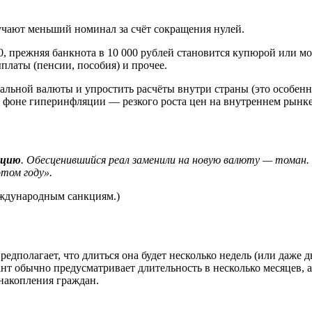
чают меньший номинал за счёт сокращения нулей.
, прежняя банкнота в 10 000 рублей становится купюрой или мон
латы (пенсии, пособия) и прочее.
льной валюты и упростить расчёты внутри страны (это особенно
фоне гиперинфляции — резкого роста цен на внутреннем рынке
ацию
. Обесценившийся реал заменили на новую валюту — томан. 
этом году».
еждународным санкциям.)
полагает, что длиться она будет несколько недель (или даже дн
ант обычно предусматривает длительность в несколько месяцев, 
 накопления граждан.