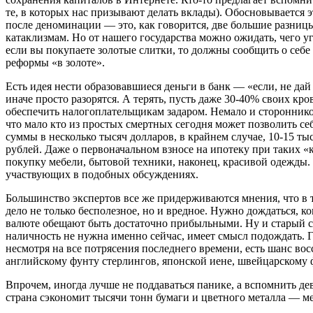
те, в которых нас призывают делать вклады). Обосновывается эт
после деноминации — это, как говорится, две большие разницы
катаклизмам. Но от нашего государства можно ожидать, чего у
если вы покупаете золотые слитки, то должны сообщить о се
реформы «в золоте».
Есть идея нести образовавшиеся деньги в банк — «если, не д
иначе просто разорятся. А терять, пусть даже 30-40% своих кр
обеспечить налогоплательщикам задаром. Немало и сторонников
что мало кто из простых смертных сегодня может позволить се
суммы в несколько тысяч долларов, в крайнем случае, 10-15 ты
рублей. Даже о первоначальном взносе на ипотеку при таких «к
покупку мебели, бытовой техники, наконец, красивой одежды. 
участвующих в подобных обсуждениях.
Большинство экспертов все же придерживаются мнения, что в 
дело не только бесполезное, но и вредное. Нужно дождаться, к
валюте обещают быть достаточно прибыльными. Ну и старый сов
наличность не нужна именно сейчас, имеет смысл подождать.
несмотря на все потрясения последнего времени, есть шанс в
английскому фунту стерлингов, японской иене, швейцарскому ф
Впрочем, иногда лучше не поддаваться панике, а вспомнить де
страна сэкономит тысячи тонн бумаги и цветного металла — ме