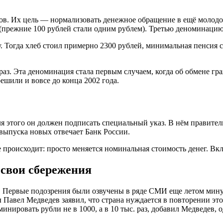
ов. Их цель — нормализовать денежное обращение в ещё молодо
 (прежние 100 рублей стали одним рублем). Третью деноминацию
 Тогда хлеб стоил примерно 2300 рублей, минимальная пенсия со
раз. Эта деноминация стала первым случаем, когда об обмене гра
ешили и вовсе до конца 2002 года.
 этого он должен подписать специальный указ. В нём правитель
 выпуска новых отвечает Банк России.
происходит: просто меняется номинальная стоимость денег. Вкла
 свои сбережения
Первые подозрения были озвучены в ряде СМИ еще летом минувш
 Павел Медведев заявил, что страна нуждается в повторении эт
нировать рубли не в 1000, а в 10 тыс. раз, добавил Медведев, о
.