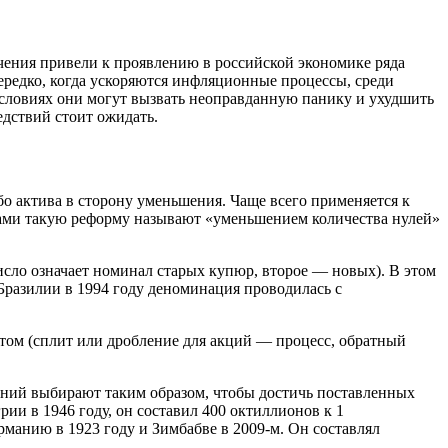
чения привели к проявлению в российской экономике ряда
ередко, когда ускоряются инфляционные процессы, среди
словиях они могут вызвать неоправданную панику и ухудшить
дствий стоит ожидать.
о актива в сторону уменьшения. Чаще всего применяется к
ами такую реформу называют «уменьшением количества нулей»
исло означает номинал старых купюр, второе — новых). В этом
Бразилии в 1994 году деноминация проводилась с
том (сплит или дробление для акций — процесс, обратный
дний выбирают таким образом, чтобы достичь поставленных
и в 1946 году, он составил 400 октиллионов к 1
манию в 1923 году и Зимбабве в 2009-м. Он составлял