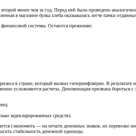
второй менее чем за год. Перед ней было проведено аналогично
енная в магазине булка хлеба оказывалась легче пачки отданных 
е финансовой системы. Остаются прежними:
зиса в стране, который вызвал гиперинфляцию. В результате на
ественно усложняются расчеты. Деноминация призвана бороться 
лиц;
лько задекларированных средств).
ется сэкономить — на печати денежных знаков, их перевозке ин
высить стабильность денежной единицы.