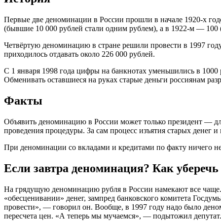
Первые две деноминации в России прошли в начале 1920-х год
(бывшие 10 000 рублей стали одним рублем), а в 1922-м — 100
Четвёртую деноминацию в стране решили провести в 1997 году.
приходилось отдавать около 226 000 рублей.
С 1 января 1998 года цифры на банкнотах уменьшились в 1000 
Обменивать оставшиеся на руках старые деньги россиянам разр
Факты
Объявить деноминацию в России может только президент — для
проведения процедуры. За сам процесс изъятия старых денег и
При деноминации со вкладами и кредитами по факту ничего не 
Если завтра деноминация? Как уберечь
На грядущую деноминацию рубля в России намекают все чаще. 
«обесценивании» денег, зампред банковского комитета Госдумы
провести», — говорил он. Вообще, в 1997 году надо было деноми
пересчета цен. «А теперь мы мучаемся», — подытожил депутат