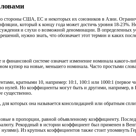
словами
 со стороны США, ЕС и некоторых их союзников в Азии. Ограни
нфляции, который к концу года может достичь уровня 18-23%. Н
ссуждения и слухи о возможной деноминации. В определенных у
шений, нужно знать, что обозначает этот термин и каких после
и финансовой системе означает изменение номинала какого-либ
еном купюр на новые, меньшего номинала. Часто простыми слов
ами, кратными 10, например: 10:1, 100:1 или 1000:1 (первое ч
во нулей. Но коэффициенты могут быть и другими, например, в 
е существенно.
 для которых она называется консолидацией или обратным спли
новые в пропорции, равной объявленному коэффициенту. После
алюту. Рекордный в истории коэффициент был применен в Венгри
 нулями). Из крупных коэффициентов также стоит упомянуть Гер