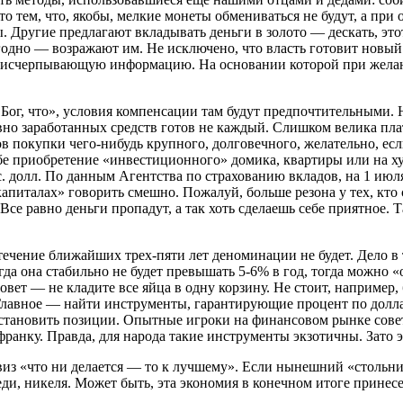
о тем, что, якобы, мелкие монеты обмениваться не будут, а при 
. Другие предлагают вкладывать деньги в золото — дескать, это
годно — возражают им. Не исключено, что власть готовит новый
бе исчерпывающую информацию. На основании которой при желан
ай Бог, что», условия компенсации там будут предпочтительны
овно заработанных средств готов не каждый. Слишком велика пла
 покупки чего-нибудь крупного, долговечного, желательно, есл
бе приобретение «инвестиционного» домика, квартиры или на ху
с. долл. По данным Агентства по страхованию вкладов, на 1 июля
апиталах» говорить смешно. Пожалуй, больше резона у тех, кто 
Все равно деньги пропадут, а так хоть сделаешь себе приятное.
течение ближайших трех-пяти лет деноминации не будет. Дело в
огда она стабильно не будет превышать 5-6% в год, тогда можно 
ет — не кладите все яйца в одну корзину. Не стоит, например, 
 Главное — найти инструменты, гарантирующие процент по дол
осстановить позиции. Опытные игроки на финансовом рынке сов
ранку. Правда, для народа такие инструменты экзотичны. Зато э
виз «что ни делается — то к лучшему». Если нынешний «стольник
ди, никеля. Может быть, эта экономия в конечном итоге принесе