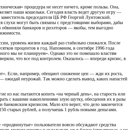
ехническая» процедура не несет ничего, кроме пользы. Она,
яжеляет наши кошельки. Сегодня власть ведет другую игру —
й заместитель председателя ЦБ РФ Георгий Лунтовский.
я слухи могут быть связаны с предстоящими выборами, дабы
ов обвиняли банкиров и риэлторов — якобы, тем выгодно
вижимости.
ссии, уровень жизни каждый раз стабильно снижался. После
сятков процентов в год. Напомним, в сентябре 1996 года
ного мы не планируем». Однако это не помешало властям
веряли, что все под контролем. Оказалось — впереди кризис, в
от». Если, например, обещают снижение цен — жди их роста,
ны — ожидай неурожай. Так можно сделать вывод, каких напастей
ие из нас пытаются копить «на черный день», на старость или
ыграть с вашими накоплениями злую шутку, обесценив их в разы
и банковским кризисом. Мало кто верит, что дело закончится
150 старых рублей, а получаешь 1 рубль новыми деньгами.
е «продвинутые» пользователи вовсю обсуждают средства
рать мелкие монеты и складывать их в банки (стеклянные, а не