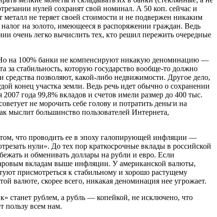
отрезании нулей сохранят свой номинал. А 50 коп. сейчас и
т металл не теряет своей стоимости и не подвержен никаким
 налог на золото, имеющееся в распоряжении граждан. Ведь
ии очень легко вычислить тех, кто решил пережить очередные
ми. Но на 100% банки не компенсируют никакую деноминацию —
та за стабильность, которую государство вообще-то должно
и средства позволяют, какой-либо недвижимости. Другое дело,
дой конец участка земли. Ведь речь идет обычно о сохранении
 2007 года 99,8% вкладов и счетов имели размер до 400 тыс.
советует не морочить себе голову и потратить деньги на
 Так мыслит большинство пользователей Интернета,
 том, что проводить ее в эпоху галопирующей инфляции —
«отрезать нули». До тех пор краткосрочные вклады в российской
бежать и обменивать доллары на рубли и евро. Если
ларовым вкладам выше инфляции. У американской валюты,
етуют присмотреться к стабильному и хорошо растущему
той валюте, скорее всего, никакая деноминация нее угрожает.
» станет рублем, а рубль — копейкой, не исключено, что
т пользу всем нам.