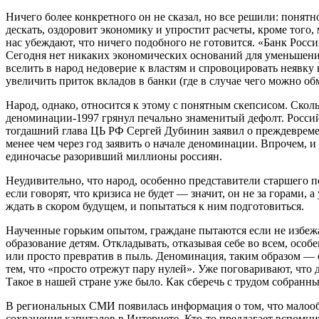
Ничего более конкретного он не сказал, но все решили: понятн
дескать, оздоровит экономику и упростит расчеты, кроме того
нас убеждают, что ничего подобного не готовится. «Банк Рос
Сегодня нет никаких экономических оснований для уменьшени
вселить в народ недоверие к властям и спровоцировать неявк
увеличить приток вкладов в банки (где в случае чего можно о
Народ, однако, относится к этому с понятным скепсисом. Ско
деноминации-1997 грянул печально знаменитый дефолт. Российс
тогдашний глава ЦЬ РФ Сергей Дубинин заявил о преждевреме
менее чем через год заявить о начале деноминации. Впрочем, 
единочасье разоривший миллионы россиян.
Неудивительно, что народ, особенно представители старшего 
если говорят, что кризиса не будет — значит, он не за горами
ждать в скором будущем, и попытаться к ним подготовиться.
Наученные горьким опытом, граждане пытаются если не избежат
образование детям. Откладывать, отказывая себе во всем, осо
или просто превратив в пыль. Деноминация, таким образом — о
тем, что «просто отрежут пару нулей». Уже поговаривают, что
Такое в нашей стране уже было. Как сберечь с трудом собранные
В региональных СМИ появилась информация о том, что малообе
сохранения капиталов в Интернете. Кто-то предлагает вспомни