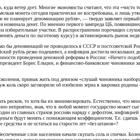
о, куда ветер дует. Многие экономисты считают, что эта «чисто т
, мелкая монета сегодня практически не востребована, и лишь ут
сии не планирует деноминацию рубля», — твердо заявляет первы
я номинала денег. По мнению первого зампреда ЦБ, появившиес
у на избирательные участки. В распространении порочащих слух
бменять деньги по льготному курсу) и активизировать рынок нед
лько бы деноминаций не проводилось в СССР и постсоветской Ро
кий рубль резко подешевел, а инфляция достигла нескольких де
нности проведения денежной реформы в России: «Ничего подоб
и президент Борис Ельцин, и финансово-банковские чиновники за
поколения, привык жить под девизом «слушай чиновника наобор
, а уж коль скоро заговорили об изобилии зерна в закромах роди
ь рисков, то хотя бы их минимизировать. Естественно, что мног
бенно неприятно, зная, что в любой момент государство может с
дин из главных страхов россиян наряду с дефолтом, инфляцией 
 деньги будут менять с понижающим коэффициентом. Т.е. сдаешь 
 средства и не остаться на старости лет «без штанов»?
спеченные слои населения начали скупать соль и спички. Боле
ть методы, использовавшиеся еще нашими отцами и дедами: соби