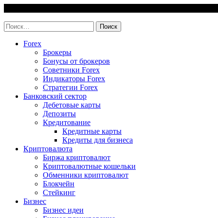
Skip
9 August, 2026
to
invest-easy.ru
content
Найти:
Forex
Брокеры
Бонусы от брокеров
Советники Forex
Индикаторы Forex
Стратегии Forex
Банковский сектор
Дебетовые карты
Депозиты
Кредитование
Кредитные карты
Кредиты для бизнеса
Криптовалюта
Биржа криптовалют
Криптовалютные кошельки
Обменники криптовалют
Блокчейн
Стейкинг
Бизнес
Бизнес идеи