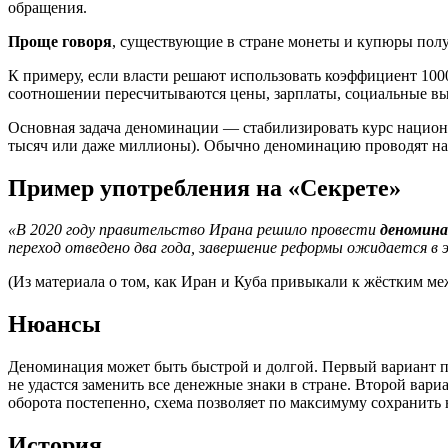
обращения.
Проще говоря
, существующие в стране монеты и купюры полу
К примеру, если власти решают использовать коэффициент 1000
соотношении пересчитываются цены, зарплаты, социальные вып
Основная задача деноминации — стабилизировать курс национа
тысяч или даже миллионы). Обычно деноминацию проводят на 
Пример употребления на «Секрете»
«В 2020 году правительство Ирана решило провести
деномин
переход отведено два года, завершение реформы ожидается в 
(Из материала о том, как Иран и Куба привыкали к жёстким м
Нюансы
Деноминация может быть быстрой и долгой. Первый вариант пред
не удастся заменить все денежные знаки в стране. Второй вари
оборота постепенно, схема позволяет по максимуму сохранить
История