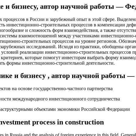
е и бизнесу, автор научной работы — 
процессов в России и зарубежный опыт в этой сфере. Выделены
ть ин­вестиционно-строительных процессов в компенсации дефиц
ногообразие и сложность форм взаимодействия, а также отсутств
 системы взаимоотношений между участниками инвестиционно-с
тиционно-строительных процессов на уровне регио­нов. Обознач
ы зарубежных исследований. Исходя из практики, обобщены орг
ых условий реализации ин­вестиционно-строи­тельных процессо
 критериев, которые помогут инве­сторам выбрать форму взаим
ать формы инвестиционно-строительной деятельности.
ике и бизнесу , автор научной работы
тов на основе государственно-частного партнерства
вности международного инвестиционного сотрудничества
раструктурными объектами экономики Российской Федерации
nvestment process in construction
es in Russia and the analysis of foreign experience in this field. Gener