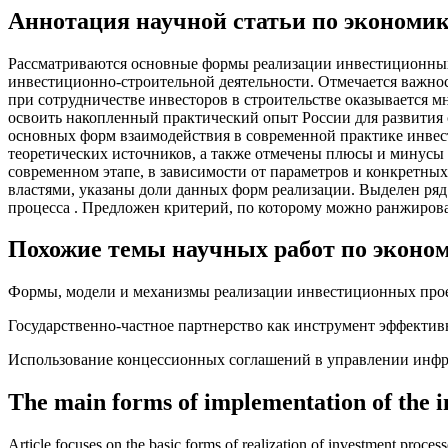
Аннотация научной статьи по экономик
Рассматриваются основные формы реализации инвестиционных 
инвестиционно-строительной деятельности. Отмечается важнос
при сотрудничестве инвесторов в строительстве оказывается м
освоить накопленный практический опыт России для развития
основных форм взаимодей­ствия в современной практике инвес
теоретических источни­ков, а также отмечены плюсы и минус
современном эта­пе, в зависимости от параметров и конкретн
властями, указаны доли данных форм реализации. Выделен ряд
процесса . Предложен критерий, по которому можно ранжиров
Похожие темы научных работ по эконом
Формы, модели и механизмы реализации инвестиционных проек
Государственно-частное партнерство как инструмент эффекти
Использование концессионных соглашений в управлении инф
The main forms of implementation of the i
Article focuses on the basic forms of realization of investment process