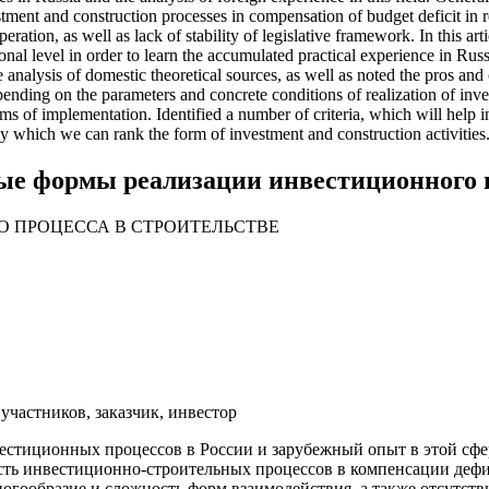
stment and construction processes in compensation of budget deficit in 
ration, as well as lack of stability of legislative framework. In this art
onal level in order to learn the accumulated practical experience in Rus
analysis of domestic theoretical sources, as well as noted the pros and
epending on the parameters and concrete conditions of realization of inv
orms of implementation. Identified a number of criteria, which will help 
by which we can rank the form of investment and construction activities
ые формы реализации инвестиционного п
 ПРОЦЕССА В СТРОИТЕЛЬСТВЕ
частников, заказчик, инвестор
естиционных процессов в России и зарубежный опыт в этой сф
сть инвестиционно-строительных процессов в компенсации дефиц
ногообразие и сложность форм взаимодействия, а также отсутст