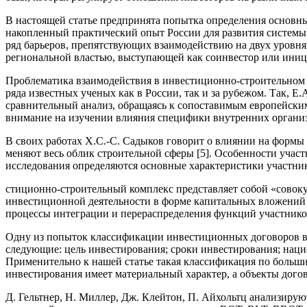
В настоящей статье предпринята попытка определения основн
накопленный практический опыт России для развития системы 
ряд барьеров, препятствующих взаимодействию на двух уровн
региональной властью, выступающей как соинвестор или иници
Проблематика взаимодействия в инвестиционно-строительном 
ряда известных ученых как в России, так и за рубежом. Так,
сравнительный анализ, обращаясь к сопоставимым европейским
внимание на изучении влияния специфики внутренних организ
В своих работах Х.С.-С. Садыков говорит о влиянии на формы
меняют весь облик строительной сферы [5]. Особенности участ
исследования определяются основные характеристики участнико
стиционно-строительный комплекс представляет собой «совок
инвестиционной деятельности в форме капитальных вложений в
процессы интеграции и перераспределения функций участников
Одну из попыток классификации инвестиционных договоров в 
следующие: цель инвестирования; сроки инвестирования; нацио
Применительно к нашей статье такая классификация по больши
инвестирования имеет материальный характер, а объекты догов
Д. Гельтнер, Н. Миллер, Дж. Клейтон, П. Айхольтц анализир