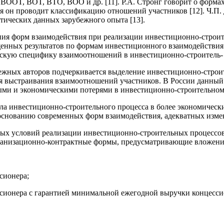
BOOT, BOT, BTO, BOO и др. [11]. Р.А. Стронг говорит о формах
я он проводит классификацию отношений участников [12]. Ч.П
тических данных зарубежного опыта [13].
ния форм взаимодействия при реализации инвестиционно-строит
щенных результатов по формам инвестиционного взаимодействия
йскую специфику взаимоотношений в инвестиционно-строитель-
убежных авторов подчеркивается выделение инвестиционно-строи
ля выстраивания взаимоотношений участников. В России данный
ми и экономическими потерями в инвестиционно-строительном
ала инвестиционно-строительного процесса в более экономиче
боснованию современных форм взаимодействия, адекватных изме
тных условий реализации инвестиционно-строительных процесс
рганизационно-контрактные формы, предусматривающие вложен
сионера;
ссионера с гарантией минимальной ежегодной выручки концесси