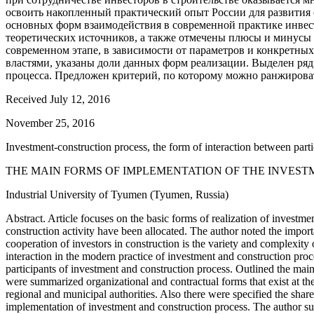
освоить накопленный практический опыт России для развити
основных форм взаимодействия в современной практике инвес
теоретических источников, а также отмечены плюсы и минусы
современном этапе, в зависимости от параметров и конкретн
властями, указаны доли данных форм реализации. Выделен ря
процесса. Предложен критерий, по которому можно ранжирова
Received July 12, 2016
November 25, 2016
Investment-construction process, the form of interaction between parti
THE MAIN FORMS OF IMPLEMENTATION OF THE INVEST
Industrial University of Tyumen (Tyumen, Russia)
Abstract. Article focuses on the basic forms of realization of investme
construction activity have been allocated. The author noted the import
cooperation of investors in construction is the variety and complexity o
interaction in the modern practice of investment and construction proc
participants of investment and construction process. Outlined the main 
were summarized organizational and contractual forms that exist at the
regional and municipal authorities. Also there were specified the share
implementation of investment and construction process. The author sug