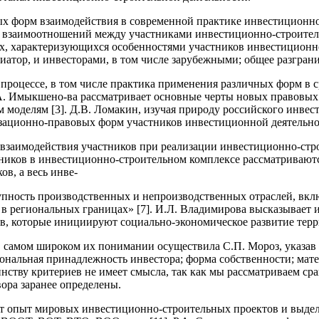
ых форм взаимодействия в современной практике инвестиционно
взаимоотношений между участниками инвестиционно-строительно
ях, характеризующихся особенностями участников инвестиционн
атор, и инвесторами, в том числе зарубежными; общее разграни
процессе, в том числе практика применения различных форм в 
 Е.А. Имыкшено-ва рассматривает основные черты новых правовы
 моделям [3]. Д.В. Ломакин, изучая природу российского инвес
ационно-правовых форм участников инвестиционной деятельнос
 взаимодействия участников при реализации инвестиционно-стр
ников в инвестиционно-строительном комплексе рассматриваются 
в, а весь инве-
упность производственных и непроизводственных отраслей, вк
 региональных границах» [7]. И.Л. Владимирова высказывает и
, которые инициируют социально-экономическое развитие терри
самом широком их понимании осуществила С.П. Мороз, указав 
нальная принадлежность инвестора; форма собственности; матер
нству критериев не имеет смысла, так как мы рассматриваем ср
ора заранее определены.
уют опыт мировых инвестиционно-строительных проектов и выд