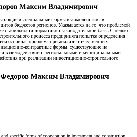
Федоров Максим Владимирович
 общие и специальные фор­­мы взаимодействия в
итов бюджетов регионов. Ука­зывается на то, что проблемой
ие стабильно­сти нормативно-законодательной базы. С целью
трои­тельного процесса предпринята попытка определения
ена основная проблема при анализе отечественных
анизационно-контрактные формы, существующие на
в при взаимодействии с региональными и муниципальными
одействия при реализации инвестиционно-строительного
 — Федоров Максим Владимирович
al and specific forms of cooperation in investment and construction