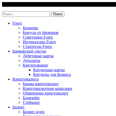
Skip
7 August, 2026
to
invest-easy.ru
content
Найти:
Forex
Брокеры
Бонусы от брокеров
Советники Forex
Индикаторы Forex
Стратегии Forex
Банковский сектор
Дебетовые карты
Депозиты
Кредитование
Кредитные карты
Кредиты для бизнеса
Криптовалюта
Биржа криптовалют
Криптовалютные кошельки
Обменники криптовалют
Блокчейн
Стейкинг
Бизнес
Бизнес идеи