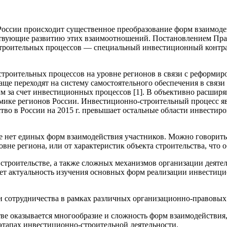
России происходит существенное преобразование форм взаимоде
твующие развитию этих взаимоотношений. Постановлением Прави
троительных процессов — специальный инвестиционный контрак
троительных процессов на уровне регионов в связи с реформир
чаще переходят на систему самостоятельного обеспечения в свя
м за счет инвестиционных процессов [1]. В объективно расши
ономике регионов России. Инвестиционно-строительный процесс
во в России на 2015 г. превышает остальные области инвестиров
 нет единых форм взаимодействия участников. Можно говорить 
вне региона, или от характеристик объекта строительства, что о
 строительстве, а также сложных механизмов организации деяте
ает актуальность изучения основных форм реализации инвестици
ии сотрудничества в рамках различных организационно-правовых
ве оказывается многообразие и сложность форм взаимодействия,
 этапах инвестиционно-строительной деятельности.