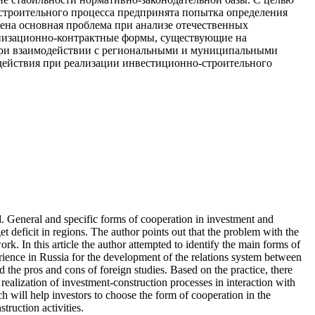
троительного процесса предпринята попытка определения
ена основная проблема при анализе отечественных
анизационно-контрактные формы, существующие на
 при взаимодействии с региональными и муниципальными
действия при реализации инвестиционно-строительного
eld. General and specific forms of cooperation in investment and
 deficit in regions. The author points out that the problem with the
ork. In this article the author attempted to identify the main forms of
perience in Russia for the development of the relations system between
d the pros and cons of foreign studies. Based on the practice, there
realization of investment-construction processes in interaction with
ch will help investors to choose the form of cooperation in the
ruction activities.