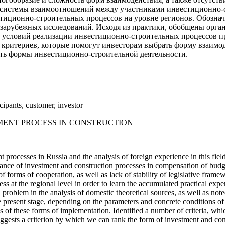
я системы взаимоотношений между участниками инвестиционно-с
тиционно-строительных процессов на уровне регионов. Обознач
 зарубежных исследований. Исходя из практики, обобщены орг
ых условий реализации инвестиционно-строительных процессов
д критериев, которые помогут инвесторам выбрать форму взаимо
ть формы инвестиционно-строительной деятельности.
cipants, customer, investor
MENT PROCESS IN CONSTRUCTION
nt processes in Russia and the analysis of foreign experience in this fi
ance of investment and construction processes in compensation of budget
f forms of cooperation, as well as lack of stability of legislative framew
ess at the regional level in order to learn the accumulated practical ex
problem in the analysis of domestic theoretical sources, as well as note
 present stage, depending on the parameters and concrete conditions of 
s of these forms of implementation. Identified a number of criteria, whi
gests a criterion by which we can rank the form of investment and const