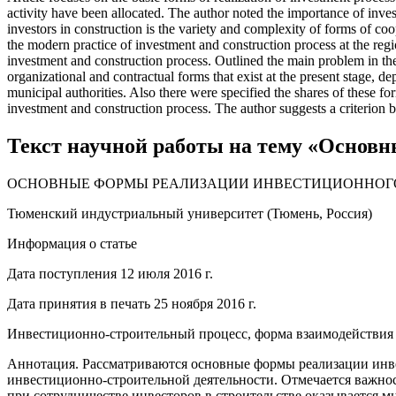
acti­vity have been allocated. The author noted the importance of inve
investors in construction is the variety and complexity of forms of coope
the modern practice of investment and construction process at the regi
investment and construction process. Outlined the main problem in the 
organizational and contractual forms that exist at the present stage, d
municipal authorities. Also there were specified the shares of these f
investment and construction process. The author suggests a criterion 
Текст научной работы на тему «Основн
ОСНОВНЫЕ ФОРМЫ РЕАЛИЗАЦИИ ИНВЕСТИЦИОННОГО
Тюменский индустриальный университет (Тюмень, Россия)
Информация о статье
Дата поступления 12 июля 2016 г.
Дата принятия в печать 25 ноября 2016 г.
Инвестиционно-строительный процесс, форма взаимодействия у
Аннотация. Рассматриваются основные формы реализации инв
инвестиционно-строительной деятельности. Отмечается важно
при сотрудничестве инвесторов в строительстве оказывается м