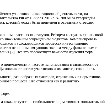
йствия участников инвестиционной деятельности, на
тельства РФ от 16 июля 2015 г. № 708 была утверждена
т, который может быть применен в отдельных отраслях
ованием властных институтов. Реформа коснулась финансовой
зи со значительным сокращением бюджетов. Компенсировать
ряющихся и усложняющихся процессах инвестиционно-
 является основным связующим звеном между финансовым и
ания [2]. Все это способствует важности изучения форм
о приемлемости и частоте использования в зависимости от
бусловливает состав участников и их заинтересованность.
льности, разнообразных факторов, отраженных в нормативно-
онного процесса. Это относится как к развитию
 форм.
 а также отсутствие стабильности нормативно-законодательной