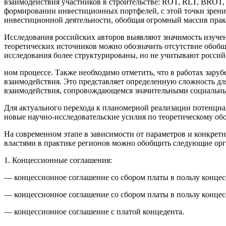
взаимодействия участников в строительстве: ROT, RLT, BROT, 
формировании инвестиционных портфелей, с этой точки зрени
инвестиционной деятельности, обобщая огромный массив прак
Исследования российских авторов выявляют значимость изуче
теоретических источников можно обозначить отсутствие обоб
исследования более структурированы, но не учитывают росси
ном процессе. Также необходимо отметить, что в работах зар
взаимодействия. Это представляет определенную сложность д
взаимодействия, сопровождающемся значительными социальны
Для актуального перехода к планомерной реализации потенци
новые научно-исследовательские усилия по теоретическому о
На современном этапе в зависимости от параметров и конкре
властями в практике регионов можно обобщить следующие о
1. Концессионные соглашения:
— концессионное соглашение со сбором платы в пользу концес
— концессионное соглашение со сбором платы в пользу конце
— концессионное соглашение с платой концедента.