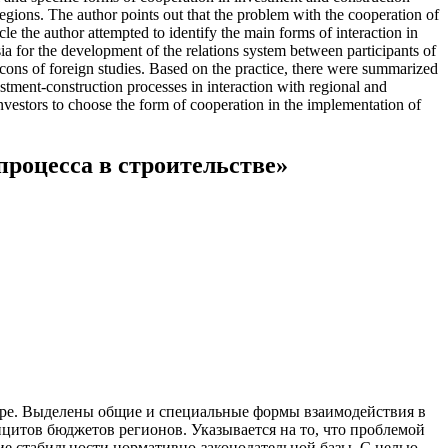
regions. The author points out that the problem with the cooperation of
icle the author attempted to identify the main forms of interaction in
sia for the development of the relations system between participants of
 cons of foreign studies. Based on the practice, there were summarized
estment-construction processes in interaction with regional and
investors to choose the form of cooperation in the implementation of
.
роцесса в строительстве»
ере. Выделены общие и специальные формы взаимодействия в
итов бюджетов регионов. Указывается на то, что проблемой
вие стабильности нормативно-законодательной базы. С целью