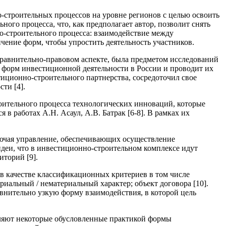
-строительных процессов на уровне регионов с целью освоить
го процесса, что, как предполагает автор, позволит снять
о-строительного процесса: взаимодействие между
чение форм, чтобы упростить деятельность участников.
сравнительно-правовом аспекте, была предметом исследований
х форм инвестиционной деятельности в России и проводит их
тиционно-строительного партнерства, сосредоточил свое
ти [4].
оительного процесса технологических инноваций, которые
в работах А.Н. Асаул, А.В. Батрак [6-8]. В рамках их
лючая управление, обеспечивающих осуществление
деи, что в инвестиционно-строительном комплексе идут
торий [9].
в качестве классификационных критериев в том числе
иальный / нематериальный характер; объект договора [10].
авнительно узкую форму взаимодействия, в которой цель
еляют некоторые обусловленные практикой формы