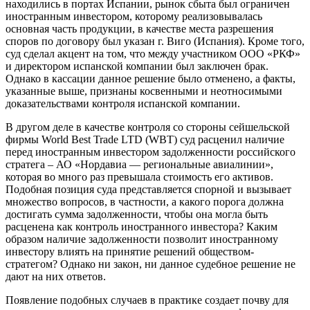
находились в портах Испании, рынок сбыта был ограничен
иностранным инвестором, которому реализовывалась
основная часть продукции, в качестве места разрешения
споров по договору был указан г. Виго (Испания). Кроме того,
суд сделал акцент на том, что между участником ООО «РКФ»
и директором испанской компании был заключен брак.
Однако в кассации данное решение было отменено, а факты,
указанные выше, признаны косвенными и неотносимыми
доказательствами контроля испанской компании.
В другом деле в качестве контроля со стороны сейшельской
фирмы World Best Trade LTD (WBT) суд расценил наличие
перед иностранным инвестором задолженности российского
стратега – АО «Нордавиа — региональные авиалинии»,
которая во много раз превышала стоимость его активов.
Подобная позиция суда представляется спорной и вызывает
множество вопросов, в частности, а какого порога должна
достигать сумма задолженности, чтобы она могла быть
расценена как контроль иностранного инвестора? Каким
образом наличие задолженности позволит иностранному
инвестору влиять на принятие решений обществом-
стратегом? Однако ни закон, ни данное судебное решение не
дают на них ответов.
Появление подобных случаев в практике создает почву для