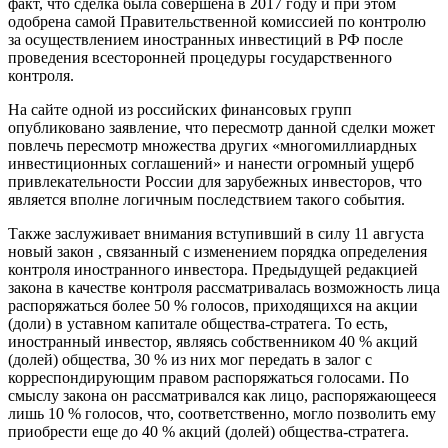
факт, что сделка была совершена в 2017 году и при этом
одобрена самой Правительственной комиссией по контролю
за осуществлением иностранных инвестиций в РФ после
проведения всесторонней процедуры государственного
контроля.
На сайте одной из российских финансовых групп
опубликовано заявление, что пересмотр данной сделки может
повлечь пересмотр множества других «многомиллиардных
инвестиционных соглашений» и нанести огромный ущерб
привлекательности России для зарубежных инвесторов, что
является вполне логичным последствием такого события.
Также заслуживает внимания вступивший в силу 11 августа
новый закон , связанный с изменением порядка определения
контроля иностранного инвестора. Предыдущей редакцией
закона в качестве контроля рассматривалась возможность лица
распоряжаться более 50 % голосов, приходящихся на акции
(доли) в уставном капитале общества-стратега. То есть,
иностранный инвестор, являясь собственником 40 % акций
(долей) общества, 30 % из них мог передать в залог с
корреспондирующим правом распоряжаться голосами. По
смыслу закона он рассматривался как лицо, распоряжающееся
лишь 10 % голосов, что, соответственно, могло позволить ему
приобрести еще до 40 % акций (долей) общества-стратега.