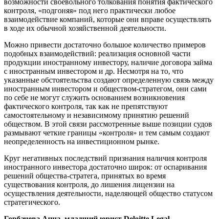
возможности своевольного толкования понятия фактического
контроля, «подгоняя» под него практически любое
взаимодействие компаний, которые они вправе осуществлять
в ходе их обычной хозяйственной деятельности.
Можно привести достаточно большое количество примеров
подобных взаимодействий: реализация основной части
продукции иностранному инвестору, наличие договора займа
с иностранным инвестором и др. Несмотря на то, что
указанные обстоятельства создают определенную связь между
иностранным инвестором и обществом-стратегом, они сами
по себе не могут служить основанием возникновения
фактического контроля, так как не препятствуют
самостоятельному и независимому принятию решений
обществом. В этой связи рассмотренные выше позиции судов
размывают четкие границы «контроля» и тем самым создают
неопределенность на инвестиционном рынке.
Круг негативных последствий признания наличия контроля
иностранного инвестора достаточно широк: от оспаривания
решений общества-стратега, принятых во время
существования контроля, до лишения лицензии на
осуществления деятельности, наделяющей общество статусом
стратегического.
Горбачева Анна, младший юрист
Deloitte
Legal