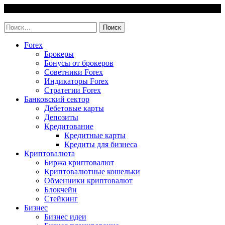
Skip
8 August, 2026
to
invest-easy.ru
content
Найти:
Forex
Брокеры
Бонусы от брокеров
Советники Forex
Индикаторы Forex
Стратегии Forex
Банковский сектор
Дебетовые карты
Депозиты
Кредитование
Кредитные карты
Кредиты для бизнеса
Криптовалюта
Биржа криптовалют
Криптовалютные кошельки
Обменники криптовалют
Блокчейн
Стейкинг
Бизнес
Бизнес идеи