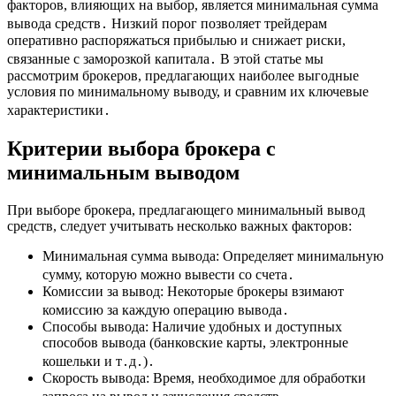
факторов, влияющих на выбор, является минимальная сумма
вывода средств․ Низкий порог позволяет трейдерам
оперативно распоряжаться прибылью и снижает риски,
связанные с заморозкой капитала․ В этой статье мы
рассмотрим брокеров, предлагающих наиболее выгодные
условия по минимальному выводу, и сравним их ключевые
характеристики․
Критерии выбора брокера с
минимальным выводом
При выборе брокера, предлагающего минимальный вывод
средств, следует учитывать несколько важных факторов:
Минимальная сумма вывода: Определяет минимальную
сумму, которую можно вывести со счета․
Комиссии за вывод: Некоторые брокеры взимают
комиссию за каждую операцию вывода․
Способы вывода: Наличие удобных и доступных
способов вывода (банковские карты, электронные
кошельки и т․д․)․
Скорость вывода: Время, необходимое для обработки