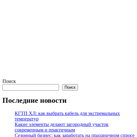
Поиск
Поиск
Последние новости
КГТП ХЛ: как выбрать кабель для экстремальных
температур
Какие элементы делают загородный участок
современным и практичным
Сезонный бизнес: как заработать на праздничном спросе