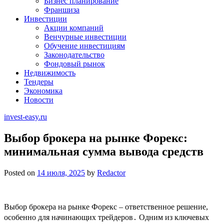
Бизнес планирование
Франшиза
Инвестиции
Акции компаний
Венчурные инвестиции
Обучение инвестициям
Законодательство
Фондовый рынок
Недвижимость
Тендеры
Экономика
Новости
invest-easy.ru
Выбор брокера на рынке Форекс:
минимальная сумма вывода средств
Posted on
14 июля, 2025
by
Redactor
Выбор брокера на рынке Форекс – ответственное решение,
особенно для начинающих трейдеров․ Одним из ключевых