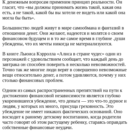
К денежным вопросам применим принцип реальности. Он
гласит, что «вы должны принимать жизнь такой, какая она
есть, а не такой, какой бы вы хотели ее видеть или какой она
могла бы быть».
Большинство людей живут в мире самообмана и фантазий в
отношении денег. Они желают, надеются и молятся о своем
финансовом будущем и в то же самое время в глубине .души
убеждены, что их мечты никогда не материализуются.
В книге Льюиса Кэрролла «Алиса в стране чудес» один из
персонажей с удовольствием сообщает, что каждый день до
завтрака он способен поверить в несколько невозможностей.
Точно так же многие люди верят в совершенно невозможные
вещи относительно денег, а потом удивляются, почему у них
столько финансовых проблем.
Одним из самых распространенных препятствий на пути к
достижению финансовой независимости является глубоко
укоренившееся убеждение, что деньги — это что-то дурное и
людям, у которых их много, присуща греховность. Это
убеждение не имеет никаких фактических оснований. Оно
восходит к раннему детскому воспитанию, когда родители
часто говорят об этом растущему ребенку, стараясь оправдать
собственные финансовые неудачи.