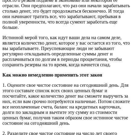
просто о резком подъеме в экономике или некоторой ее
отрасли. Они предполагают, что раз они начали зарабатывать
столько денег, это будет продолжаться бесконечно. И тогда
они начинают тратить все, что зарабатывают, пребывая в
полной уверенности, что всегда сумеют заработать еще
больше.
Истинной мерой того, как идут ваши дела на самом деле,
является количество денег, которое у вас остается из того, что
вы зарабатываете. Преуспевающие люди не забывают
регулярно откладывать определенные суммы денег и
расплачиваться по долгам в периоды процветания, чтобы
сохранить резервы на то время, когда начнется спад.
Как можно немедленно применить этот закон
1. Оцените свое чистое состояние на сегодняшний день. Для
этого составьте список всех своих ценных бумаг и
посчитайте, какое количество денег вы сможете выручить за
них, если вам срочно потребуются наличные. Потом сложите
все неоплаченные счета, баланс на кредитных карточках,
долги по закладным и вычтите эту сумму из стоимости
ценных бумаг, получив таким образом свое истинное чистое
состояние на сегодняшний день.
2. Разделите свое чистое состояние на число лет своего