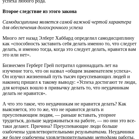
успеха любого рода.
Второе следствие из этого закона
Самодисциплина является самой важной чертой характера
для обеспечения долгосрочного успеха
Много лет назад Элберт Хаббард определил самодисциплину
как «способность заставить себя делать именно то, что следует
делать, и именно тогда, когда это следует делать, нравится вам
это или нет».
Бизнесмен Герберт Грей потратил одиннадцать лет на
изучение того, что он назвал «общим знаменателем успеха».
Он изучил жизненный путь тысяч преуспевающих людей и
наконец пришел к такому выводу: «Успеха достигают те люди,
для которых вошло в привычку делать то, что неудачникам
делать не нравится».
А что это такое, что неудачникам не нравится делать? Как
выясняется, это то же, что не нравится делать и
преуспевающим людям, — раньше вставать, упорнее
трудиться, дольше задерживаться на работе, — но они это все-
таки делают. Причина? Преуспевающие люди больше
озабочены удовлетворительными
результатами.
Неудачники
же более озабочены удовлетворительными
методами
работы.