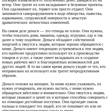
поскорее избавляться от полученных денег, швырять их на
ветер. Они тратят их или вкладывают в безумные проекты.
Они одалживают их, теряют или просто отдают. Они
занимаются саморазрушением в виде обжорства, пьянства,
наркомании, супружеской неверности и зачастую
драматических личностных изменений.
На самом деле деньги — это отнюдь не плохо. Они нужны,
чтобы покупать дома, машины, одежду, игрушки, еду и так
далее и тому подобное. Деньги обладают собственной
энергией и тянутся к людям, которые хорошо обращаются с
ними. Деньги имеют тенденцию устремляться к тем людям,
кто наиболее продуктивно использует их в производстве
товаров и услуг, а также умеет вкладывать их в создание
новых рабочих мест и благоприятных возможностей для
других людей. В то же самое время деньги уходят от тех, кто
неправильно их использует или тратит непродуктивным
образом.
Деньги похожи на женщин. За ними нужно ухаживать, их
нужно уговаривать, им нужно льстить, с ними нужно
обращаться заботливо и внимательно. Они тянутся к людям,
которые уважают и ценят их и которые способны совершать с
их помощью достойные поступки. Они проходят сквозь
пальцы и покидают тех людей, кто не понимает их или не
обеспечивает надлежащего ухода за ними,