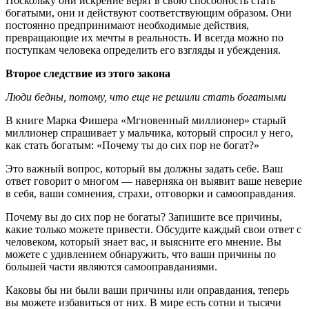
Поскольку они искренне верят в свою способность стать
богатыми, они и действуют соответствующим образом. Они
постоянно предпринимают необходимые действия,
превращающие их мечты в реальность. И всегда можно по
поступкам человека определить его взгляды и убеждения.
Второе следствие из этого закона
Люди бедны, потому, что еще не решили стать богатыми
В книге Марка Фишера «Мгновенный миллионер» старый
миллионер спрашивает у мальчика, который спросил у него,
как стать богатым: «Почему ты до сих пор не богат?»
Это важный вопрос, который вы должны задать себе. Ваш
ответ говорит о многом — наверняка он выявит ваше неверие
в себя, ваши сомнения, страхи, отговорки и самооправдания.
Почему вы до сих пор не богаты? Запишите все причины,
какие только можете привести. Обсудите каждый свои ответ с
человеком, который знает вас, и выясните его мнение. Вы
можете с удивлением обнаружить, что ваши причины по
большей части являются самооправданиями.
Каковы бы ни были ваши причины или оправдания, теперь
вы можете избавиться от них. В мире есть сотни и тысячи