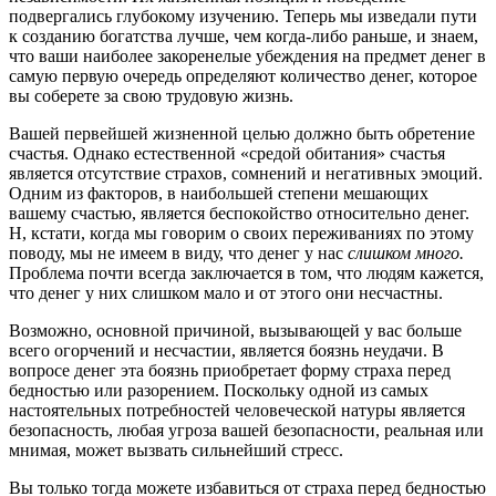
подвергались глубокому изучению. Теперь мы изведали пути
к созданию богатства лучше, чем когда-либо раньше, и знаем,
что ваши наиболее закоренелые убеждения на предмет денег в
самую первую очередь определяют количество денег, которое
вы соберете за свою трудовую жизнь.
Вашей первейшей жизненной целью должно быть обретение
счастья. Однако естественной «средой обитания» счастья
является отсутствие страхов, сомнений и негативных эмоций.
Одним из факторов, в наибольшей степени мешающих
вашему счастью, является беспокойство относительно денег.
Н, кстати, когда мы говорим о своих переживаниях по этому
поводу, мы не имеем в виду, что денег у нас
слишком много.
Проблема почти всегда заключается в том, что людям кажется,
что денег у них слишком мало и от этого они несчастны.
Возможно, основной причиной, вызывающей у вас больше
всего огорчений и несчастии, является боязнь неудачи. В
вопросе денег эта боязнь приобретает форму страха перед
бедностью или разорением. Поскольку одной из самых
настоятельных потребностей человеческой натуры является
безопасность, любая угроза вашей безопасности, реальная или
мнимая, может вызвать сильнейший стресс.
Вы только тогда можете избавиться от страха перед бедностью