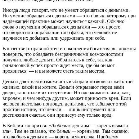
Иногда люди говорят, что не умеют обращаться с деньгами.
Но умение обращаться с деньгами — это навык, которому при
надлежащей практике может научиться каждый. Обычно
слова о неумении обращаться с деньгами — это просто
отговорка или оправдание того факта, что человек не
научился их добывать или удерживать при себе.
В качестве отправной точки накопления богатства вы должны
поверить, что обладаете безграничными возможностями
получить любые деньги. Обратитесь к себе, так как
финансовый успех просто ждет места, где бы он мог
проявиться, — и вы можете стать таким местом.
Деньги дают вам возможность выбора и позволяют жить той
жизнью, какой вы хотите. Деньги открывают перед вами
двери, запертые в их отсутствие. Но одержимость ими, как,
впрочем, и чем-нибудь другим, может приносить вред. Если
человек настолько поглощен деньгами, что забывает о той
простой истине, что деньги — лишь инструмент для
достижения счастья, они принесут ему только вред.
В Библии говорится:
«Любовь
к деньгам — корень всякого
зла». Там не сказано, что
деньги —
корень зла. Там сказано,
что
любовь к
деньгам — корень всякого зла. Проблему