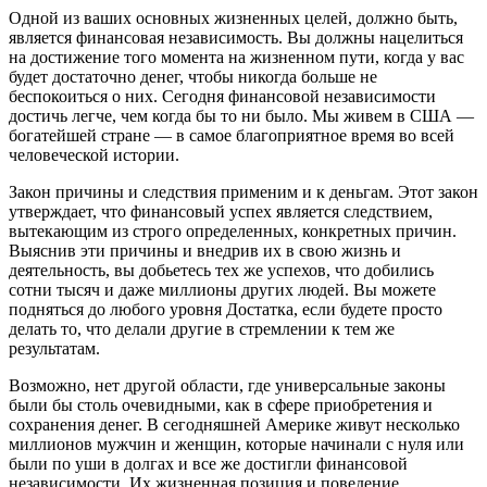
Одной из ваших основных жизненных целей, должно быть,
является финансовая независимость. Вы должны нацелиться
на достижение того момента на жизненном пути, когда у вас
будет достаточно денег, чтобы никогда больше не
беспокоиться о них. Сегодня финансовой независимости
достичь легче, чем когда бы то ни было. Мы живем в США —
богатейшей стране — в самое благоприятное время во всей
человеческой истории.
Закон причины и следствия применим и к деньгам. Этот закон
утверждает, что финансовый успех является следствием,
вытекающим из строго определенных, конкретных причин.
Выяснив эти причины и внедрив их в свою жизнь и
деятельность, вы добьетесь тех же успехов, что добились
сотни тысяч и даже миллионы других людей. Вы можете
подняться до любого уровня Достатка, если будете просто
делать то, что делали другие в стремлении к тем же
результатам.
Возможно, нет другой области, где универсальные законы
были бы столь очевидными, как в сфере приобретения и
сохранения денег. В сегодняшней Америке живут несколько
миллионов мужчин и женщин, которые начинали с нуля или
были по уши в долгах и все же достигли финансовой
независимости. Их жизненная позиция и поведение