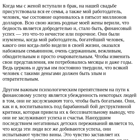
Когда мы с женой вступали в брак, на нашей свадьбе
присутствовала вся ее семья, а также мой работодатель,
человек, чье состояние оценивалось в пятьсот миллионов
долларов. Всю свою жизнь родные моей жены верили, что
бедность является добродетелью и, стало быть, финансовый
успех — это что-то нечистое или порочное. Они были
изумлены, когда мой работодатель, богатейший человек,
какого они когда-либо видели в своей жизни, оказался
набожным семьянином, очень сдержанным, вежливым,
обходительным и просто очаровательным. Чтобы изменить
свои представления, им потребовались месяцы и даже годы.
Ведь церковь и друзья им постоянно твердили, что всякий
человек с такими деньгами должен быть злым и
отвратительным.
Другим важным психологическим препятствием на пути к
финансовому успеху является убежденность некоторых людей
в том, они не
заслуживают
того, чтобы быть богатыми. Они,
как и я, воспитывались под барабанный бой деструктивной
критики, которая привела их к бессознательному выводу, что
они не заслуживают успеха и счастья. Наихудшим
последствием негативных детских переживаний является то,
что когда эти люди все же добиваются успеха, они
испытывают чувство вины. Это чувство заставляет их