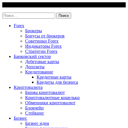
Skip
7 August, 2026
to
invest-easy.ru
content
Найти:
Forex
Брокеры
Бонусы от брокеров
Советники Forex
Индикаторы Forex
Стратегии Forex
Банковский сектор
Дебетовые карты
Депозиты
Кредитование
Кредитные карты
Кредиты для бизнеса
Криптовалюта
Биржа криптовалют
Криптовалютные кошельки
Обменники криптовалют
Блокчейн
Стейкинг
Бизнес
Бизнес идеи