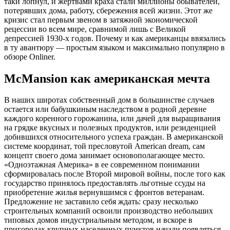
таки лопнул, и жертвами краха стали миллионы обывателей,
потерявших дома, работу, сбережения всей жизни. Этот же
кризис стал первым звеном в затяжной экономической
рецессии во всем мире, сравнимой лишь с Великой
депрессией 1930-х годов. Почему и как американцы ввязались
в ту авантюру — простым языком и максимально популярно в
обзоре Onliner.
McMansion как американская мечта
В наших широтах собственный дом в большинстве случаев
остается или бабушкиным наследством в родной деревне
каждого коренного горожанина, или дачей для выращивания
на грядке вкусных и полезных продуктов, или резиденцией
добившихся относительного успеха граждан. В американской
системе координат, той пресловутой American dream, сам
концепт своего дома занимает основополагающее место.
«Одноэтажная Америка» в ее современном понимании
сформировалась после Второй мировой войны, после того как
государство принялось предоставлять льготные ссуды на
приобретение жилья вернувшимся с фронтов ветеранам.
Предложение не заставило себя ждать: сразу несколько
строительных компаний освоили производство небольших
типовых домов индустриальным методом, и вскоре в
пригородах крупных населенных пунктов начали появляться