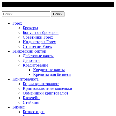
Skip
6 August, 2026
to
invest-easy.ru
content
Найти:
Forex
Брокеры
Бонусы от брокеров
Советники Forex
Индикаторы Forex
Стратегии Forex
Банковский сектор
Дебетовые карты
Депозиты
Кредитование
Кредитные карты
Кредиты для бизнеса
Криптовалюта
Биржа криптовалют
Криптовалютные кошельки
Обменники криптовалют
Блокчейн
Стейкинг
Бизнес
Бизнес идеи