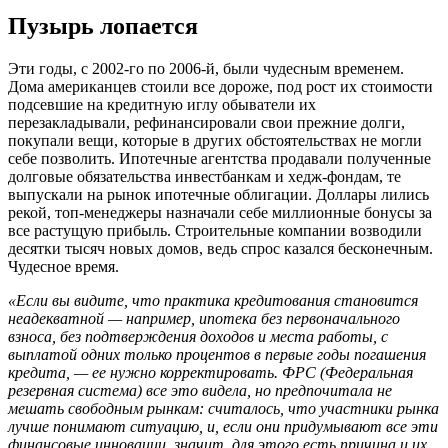
Пузырь лопается
Эти годы, с 2002-го по 2006-й, были чудесным временем.
Дома американцев стоили все дороже, под рост их стоимости
подсевшие на кредитную иглу обыватели их
перезакладывали, рефинансировали свои прежние долги,
покупали вещи, которые в других обстоятельствах не могли
себе позволить. Ипотечные агентства продавали полученные
долговые обязательства инвестбанкам и хедж-фондам, те
выпускали на рынок ипотечные облигации. Доллары лились
рекой, топ-менеджеры назначали себе миллионные бонусы за
все растущую прибыль. Строительные компании возводили
десятки тысяч новых домов, ведь спрос казался бесконечным.
Чудесное время.
«Если вы видите, что практика кредитования становится
неадекватной — например, ипотека без первоначального
взноса, без подтверждения доходов и места работы, с
выплатой одних только процентов в первые годы погашения
кредита, — ее нужно корректировать. ФРС (Федеральная
резервная система) все это видела, но предпочитала не
мешать свободным рынкам: считалось, что участники рынка
лучше понимают ситуацию, и, если они придумывают все эти
финансовые инновации, значит, для этого есть причина и их