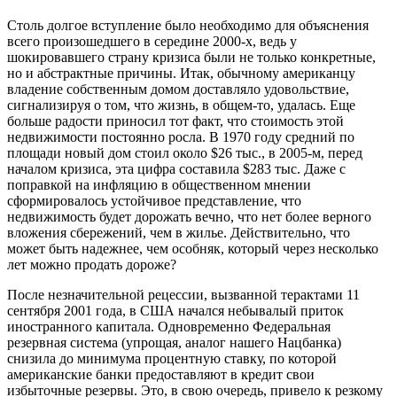
Столь долгое вступление было необходимо для объяснения
всего произошедшего в середине 2000-х, ведь у
шокировавшего страну кризиса были не только конкретные,
но и абстрактные причины. Итак, обычному американцу
владение собственным домом доставляло удовольствие,
сигнализируя о том, что жизнь, в общем-то, удалась. Еще
больше радости приносил тот факт, что стоимость этой
недвижимости постоянно росла. В 1970 году средний по
площади новый дом стоил около $26 тыс., в 2005-м, перед
началом кризиса, эта цифра составила $283 тыс. Даже с
поправкой на инфляцию в общественном мнении
сформировалось устойчивое представление, что
недвижимость будет дорожать вечно, что нет более верного
вложения сбережений, чем в жилье. Действительно, что
может быть надежнее, чем особняк, который через несколько
лет можно продать дороже?
После незначительной рецессии, вызванной терактами 11
сентября 2001 года, в США начался небывалый приток
иностранного капитала. Одновременно Федеральная
резервная система (упрощая, аналог нашего Нацбанка)
снизила до минимума процентную ставку, по которой
американские банки предоставляют в кредит свои
избыточные резервы. Это, в свою очередь, привело к резкому