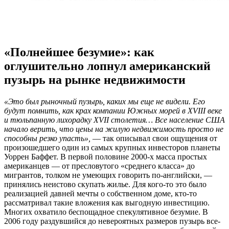
«Полнейшее безумие»: как
оглушительно лопнул американский
пузырь на рынке недвижимости
«Это был рыночный пузырь, каких мы еще не видели. Его
будут помнить, как крах компании Южных морей в XVIII веке
и тюльпанную лихорадку XVII столетия… Все население США
начало верить, что цены на жилую недвижимость просто не
способны резко упасть»,
— так описывал свои ощущения от
произошедшего один из самых крупных инвесторов планеты
Уоррен Баффет. В первой половине 2000-х масса простых
американцев — от пресловутого «среднего класса» до
мигрантов, толком не умеющих говорить по-английски, —
принялись неистово скупать жилье. Для кого-то это было
реализацией давней мечты о собственном доме, кто-то
рассматривал такие вложения как выгодную инвестицию.
Многих охватило беспощадное спекулятивное безумие. В
2006 году раздувшийся до невероятных размеров пузырь все-