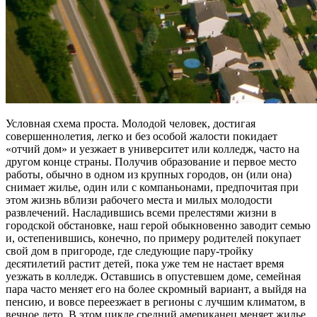
Условная схема проста. Молодой человек, достигая
совершеннолетия, легко и без особой жалости покидает
«отчий дом» и уезжает в университет или колледж, часто на
другом конце страны. Получив образование и первое место
работы, обычно в одном из крупных городов, он (или она)
снимает жилье, один или с компаньонами, предпочитая при
этом жизнь вблизи рабочего места и милых молодости
развлечений. Насладившись всеми прелестями жизни в
городской обстановке, наш герой обыкновенно заводит семью
и, остепенившись, конечно, по примеру родителей покупает
свой дом в пригороде, где следующие пару-тройку
десятилетий растит детей, пока уже тем не настает время
уезжать в колледж. Оставшись в опустевшем доме, семейная
пара часто меняет его на более скромный вариант, а выйдя на
пенсию, и вовсе переезжает в регионы с лучшим климатом, в
вечное лето. В этом цикле средний американец меняет жилье