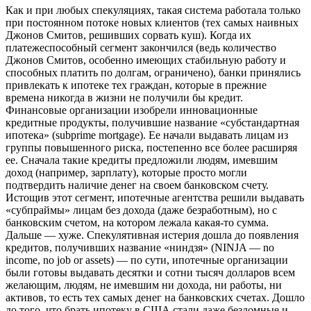
Как и при любых спекуляциях, такая система работала только
при постоянном потоке новых клиентов (тех самых наивных
Джонов Смитов, решивших сорвать куш). Когда их
платежеспособный сегмент закончился (ведь количество
Джонов Смитов, особенно имеющих стабильную работу и
способных платить по долгам, ограничено), банки принялись
привлекать к ипотеке тех граждан, которые в прежние
времена никогда в жизни не получили бы кредит.
Финансовые организации изобрели инновационные
кредитные продукты, получившие название «субстандартная
ипотека» (subprime mortgage). Ее начали выдавать лицам из
группы повышенного риска, постепенно все более расширяя
ее. Сначала такие кредиты предложили людям, имевшим
доход (например, зарплату), которые просто могли
подтвердить наличие денег на своем банковском счету.
Истощив этот сегмент, ипотечные агентства решили выдавать
«субпраймы» лицам без дохода (даже безработным), но с
банковским счетом, на котором лежала какая-то сумма.
Дальше — хуже. Спекулятивная истерия дошла до появления
кредитов, получивших название «ниндзя» (NINJA — no
income, no job or assets) — по сути, ипотечные организации
были готовы выдавать десятки и сотни тысяч долларов всем
желающим, людям, не имевшим ни дохода, ни работы, ни
активов, то есть тех самых денег на банковских счетах. Дошло
до того, что брать ипотеку в США стали даже бездомные и