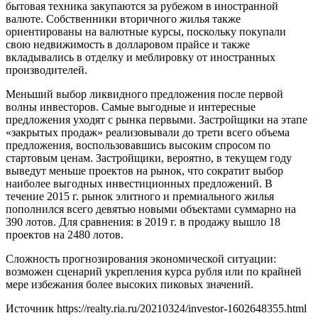
бытовая техника закупаются за рубежом в иностранной
валюте. Собственники вторичного жилья также
ориентированы на валютные курсы, поскольку покупали
свою недвижимость в долларовом прайсе и также
вкладывались в отделку и меблировку от иностранных
производителей.
Меньший выбор ликвидного предложения после первой
волны инвесторов. Самые выгодные и интересные
предложения уходят с рынка первыми. Застройщики на этапе
«закрытых продаж» реализовывали до трети всего объема
предложения, воспользовавшись высоким спросом по
стартовым ценам. Застройщики, вероятно, в текущем году
выведут меньше проектов на рынок, что сократит выбор
наиболее выгодных инвестиционных предложений. В
течение 2015 г. рынок элитного и премиального жилья
пополнился всего девятью новыми объектами суммарно на
390 лотов. Для сравнения: в 2019 г. в продажу вышло 18
проектов на 2480 лотов.
Сложность прогнозирования экономической ситуации:
возможен сценарий укрепления курса рубля или по крайней
мере избежания более высоких пиковых значений.
Источник
https://realty.ria.ru/20210324/investor-1602648355.html