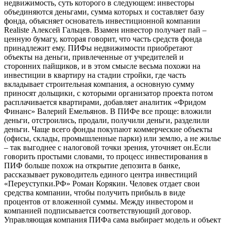
недвижимость, суть которого в следующем: инвесторы
объединяются деньгами, сумма которых и составляет базу
фонда, объясняет основатель инвестиционной компании
Realiste Алексей Гальцев. Взамен инвестор получает пай –
ценную бумагу, которая говорит, что часть средств фонда
принадлежит ему. ПИФы недвижимости приобретают
объекты на деньги, привлеченные от учредителей и
сторонних пайщиков, и в этом смысле весьма похожи на
инвестиции в квартиру на стадии стройки, где часть
вкладывает строительная компания, а основную сумму
приносят дольщики, с которыми организатор проекта потом
расплачивается квартирами, добавляет аналитик «Фридом
Финанс» Валерий Емельянов. В ПИФе все проще: вложили
деньги, отстроились, продали, получили деньги, разделили
деньги. Чаще всего фонды покупают коммерческие объекты
(офисы, склады, промышленные парки) или землю, а не жилье
– так выгоднее с налоговой точки зрения, уточняет он.Если
говорить простыми словами, то процесс инвестирования в
ПИФ больше похож на открытие депозита в банке,
рассказывает руководитель единого центра инвестиций
«Переуступки.РФ» Роман Корякин. Человек отдает свои
средства компании, чтобы получить прибыль в виде
процентов от вложенной суммы. Между инвестором и
компанией подписывается соответствующий договор.
Управляющая компания ПИФа сама выбирает модель и объект