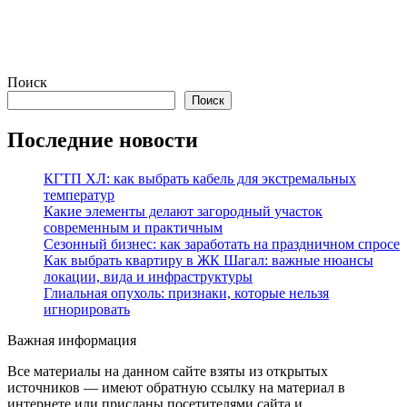
Поиск
Поиск
Последние новости
КГТП ХЛ: как выбрать кабель для экстремальных
температур
Какие элементы делают загородный участок
современным и практичным
Сезонный бизнес: как заработать на праздничном спросе
Как выбрать квартиру в ЖК Шагал: важные нюансы
локации, вида и инфраструктуры
Глиальная опухоль: признаки, которые нельзя
игнорировать
Важная информация
Все материалы на данном сайте взяты из открытых
источников — имеют обратную ссылку на материал в
интернете или присланы посетителями сайта и