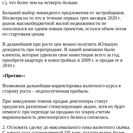
г.), что более чем на четверть больше.
Больший выбор ликвидного предложения от застройщиков.
Несмотря на то что в течение первых трех месяцев 2020 г.
рынок высокобюджетной жилой недвижимости не
пополнился ни одним новым проектом, остался объем лотов
по стартовым ценам.
В дальнейшем при росте цен можно получить бОльшую
доходность при перепродаже. В нашей компании были
клиенты, которые удвоили свои инвестиции всего за год,
приобретя квартиру в новостройках в 2009 г. и продав ее в
2010 г.
«Против»:
Возможная дальнейшая корректировка валютного курса в
сторону роста – недополученная прибыль.
При замедлении темпов продаж девелоперы станут
предлагать различные стимулирующие акции, хотя их будет
немного: при переходе на продажи по эскроу-счетам
маржинальность девелоперского бизнеса снизилась.
2. Отложить сделку до максимального пика валютного скачка.
С начала года установленный ЦБ курс доллара вырос более