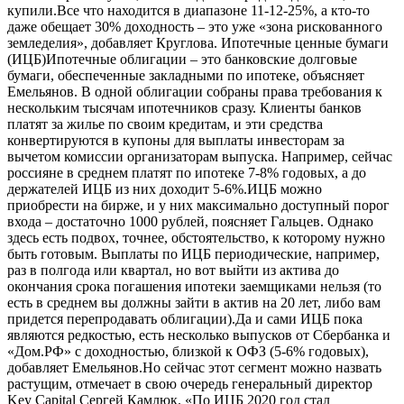
купили.Все что находится в диапазоне 11-12-25%, а кто-то
даже обещает 30% доходность – это уже «зона рискованного
земледелия», добавляет Круглова. Ипотечные ценные бумаги
(ИЦБ)Ипотечные облигации – это банковские долговые
бумаги, обеспеченные закладными по ипотеке, объясняет
Емельянов. В одной облигации собраны права требования к
нескольким тысячам ипотечников сразу. Клиенты банков
платят за жилье по своим кредитам, и эти средства
конвертируются в купоны для выплаты инвесторам за
вычетом комиссии организаторам выпуска. Например, сейчас
россияне в среднем платят по ипотеке 7-8% годовых, а до
держателей ИЦБ из них доходит 5-6%.ИЦБ можно
приобрести на бирже, и у них максимально доступный порог
входа – достаточно 1000 рублей, поясняет Гальцев. Однако
здесь есть подвох, точнее, обстоятельство, к которому нужно
быть готовым. Выплаты по ИЦБ периодические, например,
раз в полгода или квартал, но вот выйти из актива до
окончания срока погашения ипотеки заемщиками нельзя (то
есть в среднем вы должны зайти в актив на 20 лет, либо вам
придется перепродавать облигации).Да и сами ИЦБ пока
являются редкостью, есть несколько выпусков от Сбербанка и
«Дом.РФ» с доходностью, близкой к ОФЗ (5-6% годовых),
добавляет Емельянов.Но сейчас этот сегмент можно назвать
растущим, отмечает в свою очередь генеральный директор
Key Capital Сергей Камлюк. «По ИЦБ 2020 год стал