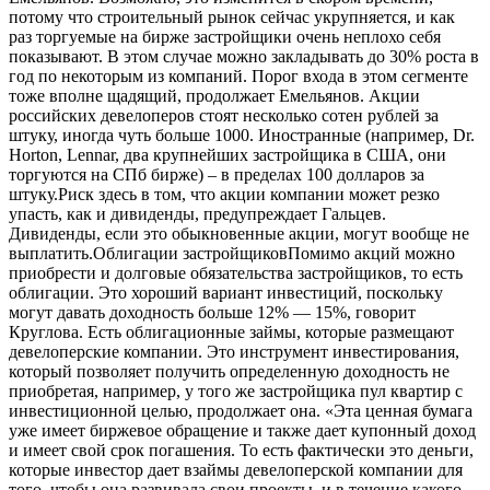
потому что строительный рынок сейчас укрупняется, и как
раз торгуемые на бирже застройщики очень неплохо себя
показывают. В этом случае можно закладывать до 30% роста в
год по некоторым из компаний. Порог входа в этом сегменте
тоже вполне щадящий, продолжает Емельянов. Акции
российских девелоперов стоят несколько сотен рублей за
штуку, иногда чуть больше 1000. Иностранные (например, Dr.
Horton, Lennar, два крупнейших застройщика в США, они
торгуются на СПб бирже) – в пределах 100 долларов за
штуку.Риск здесь в том, что акции компании может резко
упасть, как и дивиденды, предупреждает Гальцев.
Дивиденды, если это обыкновенные акции, могут вообще не
выплатить.Облигации застройщиковПомимо акций можно
приобрести и долговые обязательства застройщиков, то есть
облигации. Это хороший вариант инвестиций, поскольку
могут давать доходность больше 12% — 15%, говорит
Круглова. Есть облигационные займы, которые размещают
девелоперские компании. Это инструмент инвестирования,
который позволяет получить определенную доходность не
приобретая, например, у того же застройщика пул квартир с
инвестиционной целью, продолжает она. «Эта ценная бумага
уже имеет биржевое обращение и также дает купонный доход
и имеет свой срок погашения. То есть фактически это деньги,
которые инвестор дает взаймы девелоперской компании для
того, чтобы она развивала свои проекты, и в течение какого-