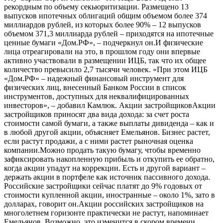
рекордным по объему секьюритизации. Размещено 13
выпусков ипотечных облигаций общим объемом более 374
миллиардов рублей, из которых более 90% – 12 выпусков
объемом 371,3 миллиарда рублей – приходятся на ипотечные
ценные бумаги «Дом.РФ», – подчеркнул он.И физические
лица отреагировали на это, в прошлом году они впервые
активно участвовали в размещении ИЦБ, так что их общее
количество превысило 2,7 тысячи человек. «При этом ИЦБ
«Дом.РФ» – надежный финансовый инструмент для
физических лиц, внесенный Банком России в список
инструментов, доступных для неквалифицированных
инвесторов», – добавил Камлюк. Акции застройщиковАкции
застройщиков приносят два вида дохода: за счет роста
стоимости самой бумаги, а также выплаты дивиденда – как и
в любой другой акции, объясняет Емельянов. Бизнес растет,
если растут продажи, а с ними растет рыночная оценка
компании.Можно продать такую бумагу, чтобы временно
зафиксировать накопленную прибыль и откупить ее обратно,
когда акции упадут на коррекции. Есть и другой вариант –
держать акции в портфеле как источник пассивного дохода.
Российские застройщики сейчас платят до 9% годовых от
стоимости купленной акции, иностранные – около 1%, зато в
долларах, говорит он.Акции российских застройщиков на
многолетнем горизонте практически не растут, напоминает
Емельянов. Возможно, это изменится в скором времени,