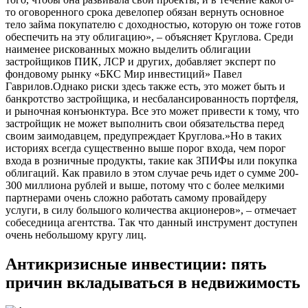
то оговоренного срока девелопер обязан вернуть основное
тело займа покупателю с доходностью, которую он тоже готов
обеспечить на эту облигацию», – объясняет Круглова. Среди
наименее рискованных можно выделить облигации
застройщиков ПИК, ЛСР и других, добавляет эксперт по
фондовому рынку «БКС Мир инвестиций» Павел
Гаврилов.Однако риски здесь также есть, это может быть и
банкротство застройщика, и несбалансированность портфеля,
и рыночная конъюнктура. Все это может привести к тому, что
застройщик не может выполнить свои обязательства перед
своим заимодавцем, предупреждает Круглова.»Но в таких
историях всегда существенно выше порог входа, чем порог
входа в розничные продукты, такие как ЗПИФы или покупка
облигаций. Как правило в этом случае речь идет о сумме 200-
300 миллиона рублей и выше, потому что с более мелкими
партнерами очень сложно работать самому провайдеру
услуги, в силу большого количества акционеров», – отмечает
собеседница агентства. Так что данный инструмент доступен
очень небольшому кругу лиц.
Антикризисные инвестиции: пять
причин вкладываться в недвижимость