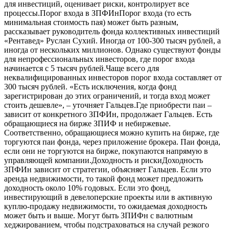
для инвестиций, оценивает риски, контролирует все
процессы.Порог входа в ЗПФИнПорог входа (то есть
минимальная стоимость пая) может быть разным,
рассказывает руководитель фонда коллективных инвестиций
«Рентавед» Руслан Сухий. Иногда от 100-300 тысяч рублей, а
иногда от нескольких миллионов. Однако существуют фонды
для непрофессиональных инвесторов, где порог входа
начинается с 5 тысяч рублей.Чаще всего для
неквалифицированных инвесторов порог входа составляет от
300 тысяч рублей. «Есть исключения, когда фонд
зарегистрирован до этих ограничений, и тогда вход может
стоить дешевле», – уточняет Гальцев.Где приобрести паи –
зависит от конкретного ЗПФИн, продолжает Гальцев. Есть
обращающиеся на бирже ЗПИФ и небиржевые.
Соответственно, обращающиеся можно купить на бирже, где
торгуются паи фонда, через приложение брокера. Паи фонда,
если они не торгуются на бирже, покупаются напрямую в
управляющей компании.Доходность и рискиДоходность
ЗПФИн зависит от стратегии, объясняет Гальцев. Если это
аренда недвижимости, то такой фонд может предложить
доходность около 10% годовых. Если это фонд,
инвестирующий в девелоперские проекты или в активную
куплю-продажу недвижимости, то ожидаемая доходность
может быть и выше. Могут быть ЗПИФн с валютным
хеджированием, чтобы подстраховаться на случай резкого