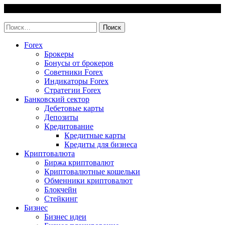
Skip
7 August, 2026
to
invest-easy.ru
content
Найти:
Forex
Брокеры
Бонусы от брокеров
Советники Forex
Индикаторы Forex
Стратегии Forex
Банковский сектор
Дебетовые карты
Депозиты
Кредитование
Кредитные карты
Кредиты для бизнеса
Криптовалюта
Биржа криптовалют
Криптовалютные кошельки
Обменники криптовалют
Блокчейн
Стейкинг
Бизнес
Бизнес идеи