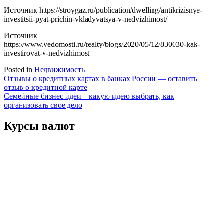
Источник
https://stroygaz.ru/publication/dwelling/antikrizisnye-
investitsii-pyat-prichin-vkladyvatsya-v-nedvizhimost/
Источник
https://www.vedomosti.ru/realty/blogs/2020/05/12/830030-kak-
investirovat-v-nedvizhimost
Posted in
Недвижимость
Навигация
Отзывы о кредитных картах в банках России — оставить
отзыв о кредитной карте
по
Семейные бизнес идеи – какую идею выбрать, как
записям
организовать свое дело
Курсы валют