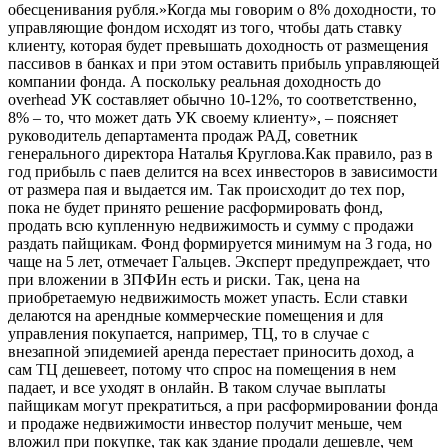
обесценивания рубля.»Когда мы говорим о 8% доходности, то
управляющие фондом исходят из того, чтобы дать ставку
клиенту, которая будет превышать доходность от размещения
пассивов в банках и при этом оставить прибыль управляющей
компании фонда. А поскольку реальная доходность до
overhead УК составляет обычно 10-12%, то соответственно,
8% – то, что может дать УК своему клиенту», – поясняет
руководитель департамента продаж РАД, советник
генерального директора Наталья Круглова.Как правило, раз в
год прибыль с паев делится на всех инвесторов в зависимости
от размера пая и выдается им. Так происходит до тех пор,
пока не будет принято решение расформировать фонд,
продать всю купленную недвижимость и сумму с продажи
раздать пайщикам. Фонд формируется минимум на 3 года, но
чаще на 5 лет, отмечает Гальцев. Эксперт предупреждает, что
при вложении в ЗПФИн есть и риски. Так, цена на
приобретаемую недвижимость может упасть. Если ставки
делаются на арендные коммерческие помещения и для
управления покупается, например, ТЦ, то в случае с
внезапной эпидемией аренда перестает приносить доход, а
сам ТЦ дешевеет, потому что спрос на помещения в нем
падает, и все уходят в онлайн. В таком случае выплаты
пайщикам могут прекратиться, а при расформировании фонда
и продаже недвижимости инвестор получит меньше, чем
вложил при покупке, так как здание продали дешевле, чем