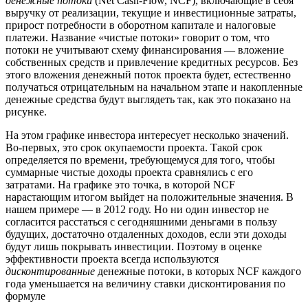
денежные потоки
(Net Cash-Flow, NCF), включающие в себя
выручку от реализации, текущие и инвестиционные затраты,
прирост потребности в оборотном капитале и налоговые
платежи. Название «чистые потоки» говорит о том, что
потоки не учитывают схему финансирования — вложение
собственных средств и привлечение кредитных ресурсов. Без
этого вложения денежный поток проекта будет, естественно
получаться отрицательным на начальном этапе и накопленные
денежные средства будут выглядеть так, как это показано на
рисунке.
На этом графике инвестора интересует несколько значений.
Во-первых, это срок окупаемости проекта. Такой срок
определяется по времени, требующемуся для того, чтобы
суммарные чистые доходы проекта сравнялись с его
затратами. На графике это точка, в которой NCF
нарастающим итогом выйдет на положительные значения. В
нашем примере — в 2012 году. Но ни один инвестор не
согласится расстаться с сегодняшними деньгами в пользу
будущих, достаточно отдаленных доходов, если эти доходы
будут лишь покрывать инвестиции. Поэтому в оценке
эффективности проекта всегда используются
дисконтированные
денежные потоки, в которых NCF каждого
года уменьшается на величину ставки дисконтирования по
формуле