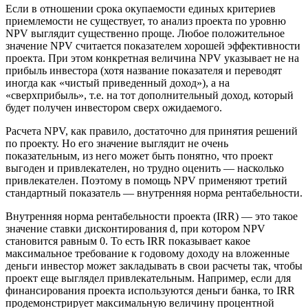
Если в отношении срока окупаемости единых критериев
приемлемости не существует, то анализ проекта по уровню
NPV выглядит существенно проще. Любое положительное
значение NPV считается показателем хорошей эффективности
проекта. При этом конкретная величина NPV указывает не на
прибыль инвестора (хотя название показателя и переводят
иногда как «чистый приведенный доход»), а на
«сверхприбыль», т.е. на тот дополнительный доход, который
будет получен инвестором сверх ожидаемого.
Расчета NPV, как правило, достаточно для принятия решений
по проекту. Но его значение выглядит не очень
показательным, из него может быть понятно, что проект
выгоден и привлекателен, но трудно оценить — насколько
привлекателен. Поэтому в помощь NPV применяют третий
стандартный показатель — внутренняя норма рентабельности.
Внутренняя норма рентабельности проекта (IRR) — это такое
значение ставки дисконтирования d, при котором NPV
становится равным 0. То есть IRR показывает какое
максимальное требование к годовому доходу на вложенные
деньги инвестор может закладывать в свои расчеты так, чтобы
проект еще выглядел привлекательным. Например, если для
финансирования проекта используются деньги банка, то IRR
продемонстрирует максимальную величину процентной