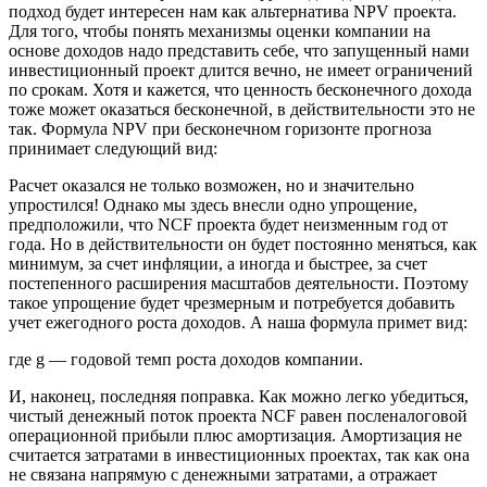
подход будет интересен нам как альтернатива NPV проекта.
Для того, чтобы понять механизмы оценки компании на
основе доходов надо представить себе, что запущенный нами
инвестиционный проект длится вечно, не имеет ограничений
по срокам. Хотя и кажется, что ценность бесконечного дохода
тоже может оказаться бесконечной, в действительности это не
так. Формула NPV при бесконечном горизонте прогноза
принимает следующий вид:
Расчет оказался не только возможен, но и значительно
упростился! Однако мы здесь внесли одно упрощение,
предположили, что NCF проекта будет неизменным год от
года. Но в действительности он будет постоянно меняться, как
минимум, за счет инфляции, а иногда и быстрее, за счет
постепенного расширения масштабов деятельности. Поэтому
такое упрощение будет чрезмерным и потребуется добавить
учет ежегодного роста доходов. А наша формула примет вид:
где g — годовой темп роста доходов компании.
И, наконец, последняя поправка. Как можно легко убедиться,
чистый денежный поток проекта NCF равен посленалоговой
операционной прибыли плюс амортизация. Амортизация не
считается затратами в инвестиционных проектах, так как она
не связана напрямую с денежными затратами, а отражает