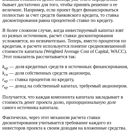
бывает достаточно для того, чтобы принять решение о ее
величине. Например, если проект будет финансироваться
полностью за счет средств банковского кредита, то ставка
дисконтирования равна процентной ставке по кредиту.
В более сложном случае, когда инвестируемый капитал взят
из разных источников, расчет ставки дисконтирования
усложняется, но незначительно. Теперь, вместо процентов по
кредитам, в расчете используется понятие средневзвешенной
стоимости капитала (Weighted Average Cost of Capital, WACC).
Этот показатель рассчитывается так:
k
— доля кредитных средств в источниках финансирования,
кр
k
— доля собственных средств акционера,
ск
r
— ставка процентов по кредиту,
кр
r
— доход на собственный капитал, требуемый акционером.
кр
Получается, что каждая компонента капитала закладывает в
стоимость денег проекта долю, пропорциональную доле
самого источника капитала.
Фактически, через этот механизм расчета ставки
дисконтирования учитывается требование каждого из
инвесторов проекта к своим доходам на вложенные средства.