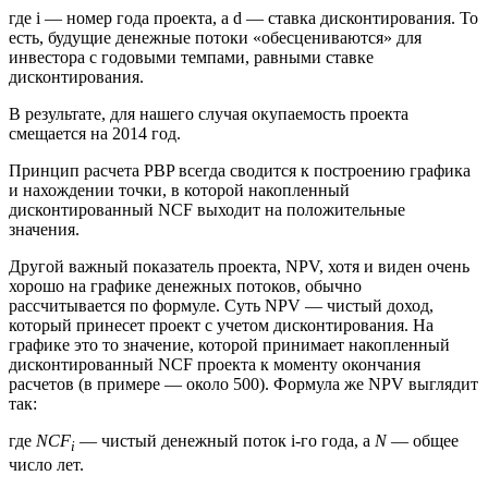
где i — номер года проекта, а d — ставка дисконтирования. То
есть, будущие денежные потоки «обесцениваются» для
инвестора с годовыми темпами, равными ставке
дисконтирования.
В результате, для нашего случая окупаемость проекта
смещается на 2014 год.
Принцип расчета PBP всегда сводится к построению графика
и нахождении точки, в которой накопленный
дисконтированный NCF выходит на положительные
значения.
Другой важный показатель проекта, NPV, хотя и виден очень
хорошо на графике денежных потоков, обычно
рассчитывается по формуле. Суть NPV — чистый доход,
который принесет проект с учетом дисконтирования. На
графике это то значение, которой принимает накопленный
дисконтированный NCF проекта к моменту окончания
расчетов (в примере — около 500). Формула же NPV выглядит
так:
где
NCF
— чистый денежный поток i-го года, а
N
— общее
i
число лет.