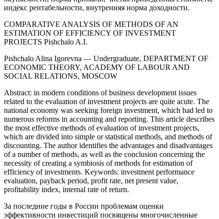
индекс рентабельности, внутренняя норма доходности.
COMPARATIVE ANALYSIS OF METHODS OF AN
ESTIMATION OF EFFICIENCY OF INVESTMENT
PROJECTS Pishchalo A.I.
Pishchalo Alina Igorevna — Undergraduate, DEPARTMENT OF
ECONOMIC THEORY, ACADEMY OF LABOUR AND
SOCIAL RELATIONS, MOSCOW
Abstract: in modern conditions of business development issues
related to the evaluation of investment projects are quite acute. The
national economy was seeking foreign investment, which had led to
numerous reforms in accounting and reporting. This article describes
the most effective methods of evaluation of investment projects,
which are divided into simple or statistical methods, and methods of
discounting. The author identifies the advantages and disadvantages
of a number of methods, as well as the conclusion concerning the
necessity of creating a symbiosis of methods for estimation of
efficiency of investments. Keywords: investment performance
evaluation, payback period, profit rate, net present value,
profitability index, internal rate of return.
За последние годы в России проблемам оценки
эффективности инвестиций посвящены многочисленные