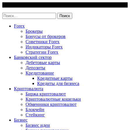
Skip
7 August, 2026
to
invest-easy.ru
content
Найти:
Forex
Брокеры
Бонусы от брокеров
Советники Forex
Индикаторы Forex
Стратегии Forex
Банковский сектор
Дебетовые карты
Депозиты
Кредитование
Кредитные карты
Кредиты для бизнеса
Криптовалюта
Биржа криптовалют
Криптовалютные кошельки
Обменники криптовалют
Блокчейн
Стейкинг
Бизнес
Бизнес идеи