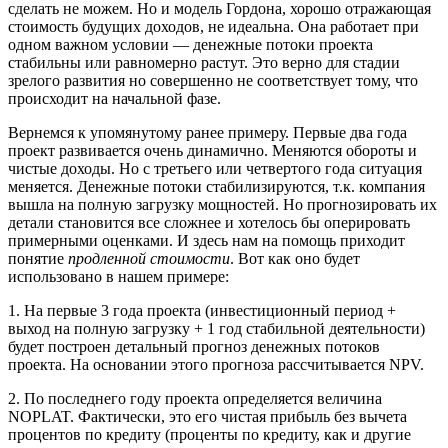
сделать не можем. Но и модель Гордона, хорошо отражающая
стоимость будущих доходов, не идеальна. Она работает при
одном важном условии — денежные потоки проекта
стабильны или равномерно растут. Это верно для стадии
зрелого развития но совершенно не соответствует тому, что
происходит на начальной фазе.
Вернемся к упомянутому ранее примеру. Первые два года
проект развивается очень динамично. Меняются обороты и
чистые доходы. Но с третьего или четвертого года ситуация
меняется. Денежные потоки стабилизируются, т.к. компания
вышла на полную загрузку мощностей. Но прогнозировать их
детали становится все сложнее и хотелось бы оперировать
примерными оценками. И здесь нам на помощь приходит
понятие
продленной стоимости
. Вот как оно будет
использовано в нашем примере:
1. На первые 3 года проекта (инвестиционный период +
выход на полную загрузку + 1 год стабильной деятельности)
будет построен детальный прогноз денежных потоков
проекта. На основании этого прогноза рассчитывается NPV.
2. По последнего году проекта определяется величина
NOPLAT. Фактически, это его чистая прибыль без вычета
процентов по кредиту (проценты по кредиту, как и другие