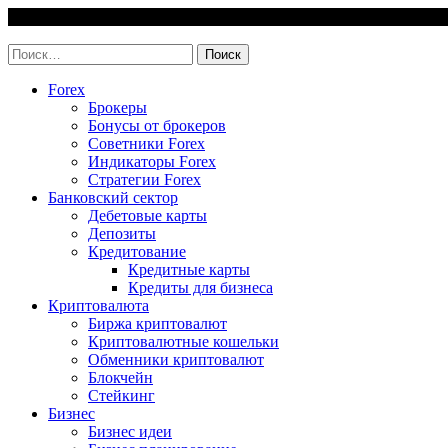
Skip
7 August, 2026
to
invest-easy.ru
content
Найти:
Forex
Брокеры
Бонусы от брокеров
Советники Forex
Индикаторы Forex
Стратегии Forex
Банковский сектор
Дебетовые карты
Депозиты
Кредитование
Кредитные карты
Кредиты для бизнеса
Криптовалюта
Биржа криптовалют
Криптовалютные кошельки
Обменники криптовалют
Блокчейн
Стейкинг
Бизнес
Бизнес идеи