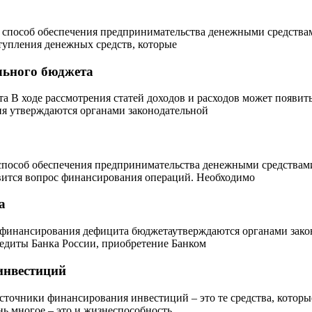
о способ обеспечения предпринимательства денежными средств
тупления денежных средств, которые
льного бюджета
 В ходе рассмотрения статей доходов и расходов может появить
я утверждаются органами законодательной
способ обеспечения предпринимательства денежными средствам
вится вопрос финансирования операций. Необходимо
а
инансирования дефицита бюджетаутверждаются органами законо
едиты Банка России, приобретение Банком
инвестиций
точники финансирования инвестиций – это те средства, котор
ь многое – это и жизнеспособность