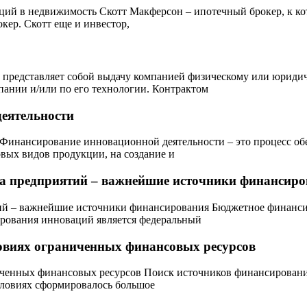
ий в недвижимость Скотт Макферсон – ипотечный брокер, к кото
кер. Скотт еще и инвестор,
представляет собой выдачу компанией физическому или юридич
пании и/или по его технологии. Контрактом
деятельности
Финансирование инновационной деятельности – это процесс об
овых видов продукции, на создание и
тва предприятий – важнейшие источники финансир
тий – важнейшие источники финансирования Бюджетное финанси
ования инноваций является федеральный
ловиях ограниченных финансовых ресурсов
иченных финансовых ресурсов Поиск источников финансировани
словиях сформировалось большое