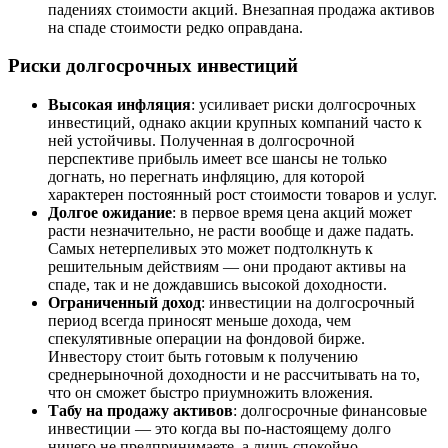
падениях стоимости акций. Внезапная продажа активов
на спаде стоимости редко оправдана.
Риски долгосрочных инвестиций
Высокая инфляция
: усиливает риски долгосрочных
инвестиций, однако акции крупных компаний часто к
ней устойчивы. Полученная в долгосрочной
перспективе прибыль имеет все шансы не только
догнать, но перегнать инфляцию, для которой
характерен постоянный рост стоимости товаров и услуг.
Долгое ожидание
: в первое время цена акций может
расти незначительно, не расти вообще и даже падать.
Самых нетерпеливых это может подтолкнуть к
решительным действиям — они продают активы на
спаде, так и не дождавшись высокой доходности.
Ограниченный доход
: инвестиции на долгосрочный
период всегда приносят меньше дохода, чем
спекулятивные операции на фондовой бирже.
Инвестору стоит быть готовым к получению
среднерыночной доходности и не рассчитывать на то,
что он сможет быстро приумножить вложения.
Табу на продажу активов
: долгосрочные финансовые
инвестиции — это когда вы по-настоящему долго
ничего не предпринимаете, а лишь спокойно