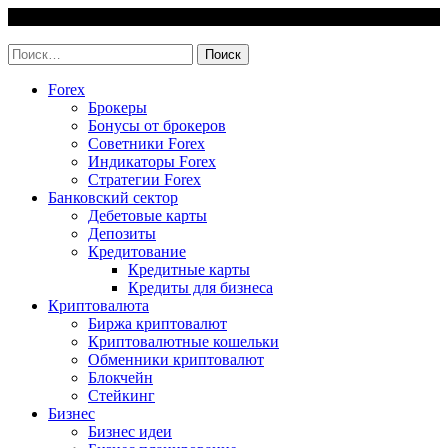
Skip
6 August, 2026
to
invest-easy.ru
content
Найти:
Forex
Брокеры
Бонусы от брокеров
Советники Forex
Индикаторы Forex
Стратегии Forex
Банковский сектор
Дебетовые карты
Депозиты
Кредитование
Кредитные карты
Кредиты для бизнеса
Криптовалюта
Биржа криптовалют
Криптовалютные кошельки
Обменники криптовалют
Блокчейн
Стейкинг
Бизнес
Бизнес идеи