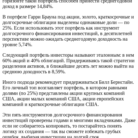
горизонте такой портфель способен принести среднегодовой
доход в размере 14,84%.
В портфеле Гарри Брауна под акции, золото, краткосрочные и
долгосрочные облигации выделены одинаковые доли — по
25%. Если использовать этот портфель как инструмент
долгосрочного финансирования инвестиций, в десятилетней
перспективе можно ожидать среднегодовую доходность на
уровне 5,74%.
Следующий портфель инвесторы называют эталонным: в нем
60% акций и 40% облигаций. Придерживаясь такой стратегии
разделения активов, в ближайшие десять лет можно выйти на
среднюю доходность в 8,59%.
Иного подхода рекомендует придерживаться Билл Бернстайн.
Его личный топ возглавляет портфель, в котором равными
долями (по 25%) представлены акции крупных компаний
США, акции малых компаний США, акции европейских
компаний и краткосрочные облигации США.
Эти пять инструментов долгосрочного финансирования
инвестиций проверены годами и многими вкладчиками. Даже
если не собираетесь копировать, то постарайтесь понять
логику их создания — так вы сможете избежать грубых
ошибок, выбирая инвестиции на долгий срок.