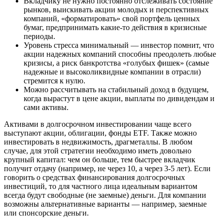
Вкладчику не нужно постоянно отслеживать состояние
рынков, выискивать акции молодых и перспективных
компаний, «форматировать» свой портфель ценных
бумаг, предпринимать какие-то действия в кризисные
периоды.
Уровень стресса минимальный — инвестор помнит, что
акции надежных компаний способны преодолеть любые
кризисы, а риск банкротства «голубых фишек» (самые
надежные и высоколиквидные компании в отрасли)
стремится к нулю.
Можно рассчитывать на стабильный доход в будущем,
когда вырастут в цене акции, выплаты по дивидендам и
сами активы.
Активами в долгосрочном инвестировании чаще всего
выступают акции, облигации, фонды ETF. Также можно
инвестировать в недвижимость, драгметаллы. В любом
случае, для этой стратегии необходимо иметь довольно
крупный капитал: чем он больше, тем быстрее вкладчик
получит отдачу (например, не через 10, а через 3-5 лет). Если
говорить о средствах финансирования долгосрочных
инвестиций, то для частного лица идеальным вариантом
всегда будут свободные (не заемные) деньги. Для компании
возможны альтернативные варианты — например, заемные
или спонсорские деньги.