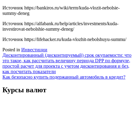
Источник
https://bankiros.ru/wiki/term/kuda-vlozit-nebolsie-
summy-deneg
Источник
https://alfabank.ru/help/articles/investments/kuda-
investirovat-nebolshie-summy-deneg/
Источник
https://lifehacker.ru/kuda-vlozhit-nebolshuyu-summu/
Posted in
Инвестиции
Навигация
Дисконтированный (дисконтируемый) срок окупаемости: что
это такое, как рассчитать величину периода DPP по формуле,
по
простой расчет для проекта с учетом дисконтирования и без,
записям
как посчитать показатели
Как безопасно купить подержанный автомобиль в кредит?
Курсы валют