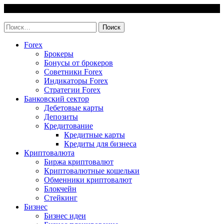
Skip
8 August, 2026
to
invest-easy.ru
content
Найти:
Forex
Брокеры
Бонусы от брокеров
Советники Forex
Индикаторы Forex
Стратегии Forex
Банковский сектор
Дебетовые карты
Депозиты
Кредитование
Кредитные карты
Кредиты для бизнеса
Криптовалюта
Биржа криптовалют
Криптовалютные кошельки
Обменники криптовалют
Блокчейн
Стейкинг
Бизнес
Бизнес идеи