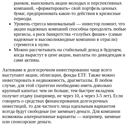
рынков, выискивать акции молодых и перспективных
компаний, «форматировать» свой портфель ценных
бумаг, предпринимать какие-то действия в кризисные
периоды.
Уровень стресса минимальный — инвестор помнит, что
акции надежных компаний способны преодолеть любые
кризисы, а риск банкротства «голубых фишек» (самые
надежные и высоколиквидные компании в отрасли)
стремится к нулю.
Можно рассчитывать на стабильный доход в будущем,
когда вырастут в цене акции, выплаты по дивидендам и
сами активы.
Активами в долгосрочном инвестировании чаще всего
выступают акции, облигации, фонды ETF. Также можно
инвестировать в недвижимость, драгметаллы. В любом
случае, для этой стратегии необходимо иметь довольно
крупный капитал: чем он больше, тем быстрее вкладчик
получит отдачу (например, не через 10, а через 3-5 лет). Если
говорить о средствах финансирования долгосрочных
инвестиций, то для частного лица идеальным вариантом
всегда будут свободные (не заемные) деньги. Для компании
возможны альтернативные варианты — например, заемные
или спонсорские деньги.