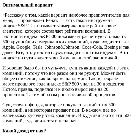
Оптимальный вариант
«Расскажу о том, какой вариант наиболее предпочтителен для
меня, — продолжает Ренат. — Есть такой инструмент —
индекс S&P. Так называется американское рейтинговое
агентство, которое составляет рейтинги компаний. В
частности индекс S&P 500 показывает расчетную стоимость
500 крупнейших американских компаний, куда входит тот же
Apple, Google, Tesla, Johnson&Johnson, Coca-Cola, Boeing и так
далее. Все, что у нас на слуху, находится в этом индексе. Этот
индекс по сути является всей американской экономикой.
И хорошо было бы по чуть-чуть купить акции каждой из этих
компаний, потому что все разом они не рухнут. Может быть
общее снижение, как во время пандемии. Так, в феврале—
марте прошлого года индекс S&P 500 упал на 30 процентов.
Потом, правда, поднялся и к июлю вырос еще на 20
процентов. Таким образом рост составил 50 процентов.
Существуют фонды, которые покупают акций этих 500
компаний, а инвесторам продают паи. В каждом пае по
маленькому кусочку этих компаний. И куда двигаются эти 500
компаний, туда движется и цена пая.
Какой доход от пая?