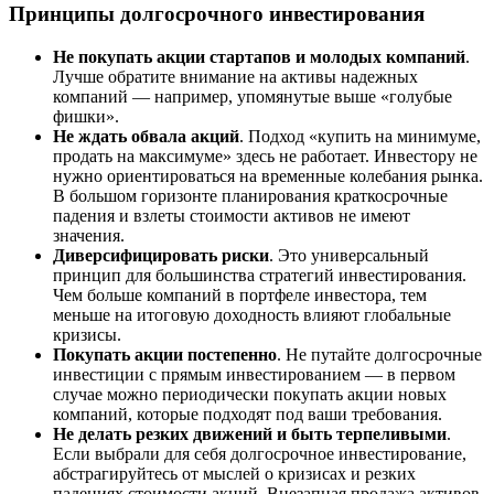
Принципы долгосрочного инвестирования
Не покупать акции стартапов и молодых компаний
.
Лучше обратите внимание на активы надежных
компаний — например, упомянутые выше «голубые
фишки».
Не ждать обвала акций
. Подход «купить на минимуме,
продать на максимуме» здесь не работает. Инвестору не
нужно ориентироваться на временные колебания рынка.
В большом горизонте планирования краткосрочные
падения и взлеты стоимости активов не имеют
значения.
Диверсифицировать риски
. Это универсальный
принцип для большинства стратегий инвестирования.
Чем больше компаний в портфеле инвестора, тем
меньше на итоговую доходность влияют глобальные
кризисы.
Покупать акции постепенно
. Не путайте долгосрочные
инвестиции с прямым инвестированием — в первом
случае можно периодически покупать акции новых
компаний, которые подходят под ваши требования.
Не делать резких движений и быть терпеливыми
.
Если выбрали для себя долгосрочное инвестирование,
абстрагируйтесь от мыслей о кризисах и резких
падениях стоимости акций. Внезапная продажа активов