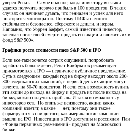
уверен Ренат. — Самое опасное, когда инвестору все-таки
удается получить первую прибыль в 100 процентов. В таких
случаях он начинает думать, что гениален и успех для него
повторится многократно. Поэтому ПИФы намного
стабильнее и безопаснее, сбережете и деньги, и нервы.
Напомню, что Уоррен Баффет, самый известный инвестор,
завещал после своей смерти продать его акции и вложить их в
фонд S&P 500».
Графики роста стоимости паев S&P 500 и IPO
Если все-таки хочется острых ощущений, попробовать
заработать больше денег, Ренат Бикбулатов рекомендует
присмотреться к IPO — первичное публичное предложение.
Суть в следующем: каждый год на биржу выходит около 200-
300 американских компаний, в первый день их акции могут
взлететь на 50-70 процентов. И если есть возможность купить
эти акции до выхода на биржу и продать их после выхода на
биржу, можно получить прибыль. И такая возможность у
инвесторов есть. Но опять же неизвестно, акции каких
компаний взлетят, а какие — нет, поэтому они также
формируются в паи до того, как американские компании
вышли на IPO. Инвестиции в IPO доступны и россиянам. Паи
«Фонда первичных размещений» продают на Московской
бирже.