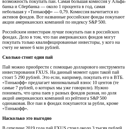
возможность покупать паи. Самая большая комиссия у Альфа-
банка и Сбербанка — около 1 процента в год, самая
небольшая у «Тинькофф» — 0,79. Комиссия вычитается из
активов фондов. Все названные российские фонды покупают
акции американских компаний по индексу S&P 500.
Российским инвесторам лучше покупать паи в российских
фондах. Дело в том, что паи американских фондов могут
покупать только квалифицированные инвесторы, у кого на
счету не менее 6 млн рублей.
Сколько стоит один пай
Пай можно приобрести с помощью долларового инструмента
инвестирования FXUS. На данный момент один такой пай
стоит 5 290 рублей. Это если, например, покупать его в ВТБ.
«Тинькофф» предлагает минимальный взнос 10 центов (те
самые 7 рублей, о которых мы уже говорили). Нужно
понимать, что цена паев у разных фондов разная, но доля
акций американских компаний из рейтинга S&P 500
одинаковая. Все паи в фондах покупаются за рубли, кроме
«Тинькофф».
Насколько это выгодно
В середине 2019 года пай FXUS стоил около 3 тысяч рублей,