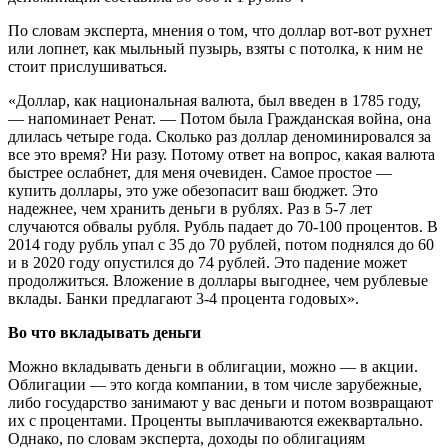
По словам эксперта, мнения о том, что доллар вот-вот рухнет
или лопнет, как мыльный пузырь, взяты с потолка, к ним не
стоит прислушиваться.
«Доллар, как национальная валюта, был введен в 1785 году,
— напоминает Ренат. — Потом была Гражданская война, она
длилась четыре года. Сколько раз доллар деноминировался за
все это время? Ни разу. Потому ответ на вопрос, какая валюта
быстрее ослабнет, для меня очевиден. Самое простое —
купить доллары, это уже обезопасит ваш бюджет. Это
надежнее, чем хранить деньги в рублях. Раз в 5-7 лет
случаются обвалы рубля. Рубль падает до 70-100 процентов. В
2014 году рубль упал с 35 до 70 рублей, потом поднялся до 60
и в 2020 году опустился до 74 рублей. Это падение может
продолжиться. Вложение в доллары выгоднее, чем рублевые
вклады. Банки предлагают 3-4 процента годовых».
Во что вкладывать деньги
Можно вкладывать деньги в облигации, можно — в акции.
Облигации — это когда компании, в том числе зарубежные,
либо государство занимают у вас деньги и потом возвращают
их с процентами. Проценты выплачиваются ежеквартально.
Однако, по словам эксперта, доходы по облигациям