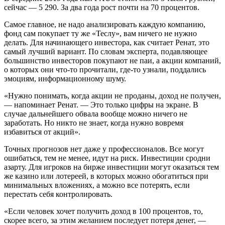
сейчас — 5 290. За два года рост почти на 70 процентов.
Самое главное, не надо анализировать каждую компанию,
фонд сам покупает ту же «Теслу», вам ничего не нужно
делать. Для начинающего инвестора, как считает Ренат, это
самый лучший вариант. По словам эксперта, подавляющее
большинство инвесторов покупают не паи, а акции компаний,
о которых они что-то прочитали, где-то узнали, поддались
эмоциям, информационному шуму.
«Нужно понимать, когда акции не проданы, доход не получен,
— напоминает Ренат. — Это только цифры на экране. В
случае дальнейшего обвала вообще можно ничего не
заработать. Но никто не знает, когда нужно вовремя
избавиться от акций».
Точных прогнозов нет даже у профессионалов. Все могут
ошибаться, тем не менее, идут на риск. Инвестиции сродни
азарту. Для игроков на бирже инвестиции могут оказаться тем
же казино или лотереей, в которых можно обогатиться при
минимальных вложениях, а можно все потерять, если
перестать себя контролировать.
«Если человек хочет получить доход в 100 процентов, то,
скорее всего, за этим желанием последует потеря денег, —