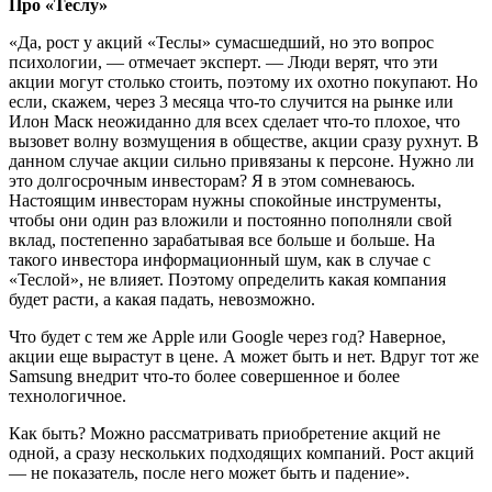
Про «Теслу»
«Да, рост у акций «Теслы» сумасшедший, но это вопрос
психологии, — отмечает эксперт. — Люди верят, что эти
акции могут столько стоить, поэтому их охотно покупают. Но
если, скажем, через 3 месяца что-то случится на рынке или
Илон Маск неожиданно для всех сделает что-то плохое, что
вызовет волну возмущения в обществе, акции сразу рухнут. В
данном случае акции сильно привязаны к персоне. Нужно ли
это долгосрочным инвесторам? Я в этом сомневаюсь.
Настоящим инвесторам нужны спокойные инструменты,
чтобы они один раз вложили и постоянно пополняли свой
вклад, постепенно зарабатывая все больше и больше. На
такого инвестора информационный шум, как в случае с
«Теслой», не влияет. Поэтому определить какая компания
будет расти, а какая падать, невозможно.
Что будет с тем же Apple или Google через год? Наверное,
акции еще вырастут в цене. А может быть и нет. Вдруг тот же
Samsung внедрит что-то более совершенное и более
технологичное.
Как быть? Можно рассматривать приобретение акций не
одной, а сразу нескольких подходящих компаний. Рост акций
— не показатель, после него может быть и падение».