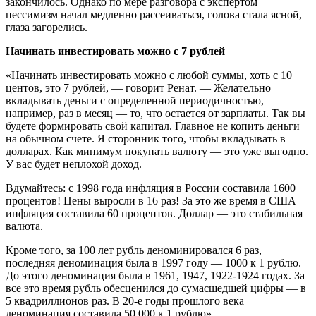
закончилось. Однако по мере разговора с экспертом
пессимизм начал медленно рассеиваться, голова стала ясной,
глаза загорелись.
Начинать инвестировать можно с 7 рублей
«Начинать инвестировать можно с любой суммы, хоть с 10
центов, это 7 рублей, — говорит Ренат. — Желательно
вкладывать деньги с определенной периодичностью,
например, раз в месяц — то, что остается от зарплаты. Так вы
будете формировать свой капитал. Главное не копить деньги
на обычном счете. Я сторонник того, чтобы вкладывать в
долларах. Как минимум покупать валюту — это уже выгодно.
У вас будет неплохой доход.
Вдумайтесь: с 1998 года инфляция в России составила 1600
процентов! Цены выросли в 16 раз! За это же время в США
инфляция составила 60 процентов. Доллар — это стабильная
валюта.
Кроме того, за 100 лет рубль деноминировался 6 раз,
последняя деноминация была в 1997 году — 1000 к 1 рублю.
До этого деноминация была в 1961, 1947, 1922-1924 годах. За
все это время рубль обесценился до сумасшедшей цифры — в
5 квадриллионов раз. В 20-е годы прошлого века
деноминация составила 50 000 к 1 рублю».