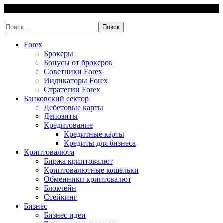
Skip
7 August, 2026
to
invest-easy.ru
content
Найти:
Forex
Брокеры
Бонусы от брокеров
Советники Forex
Индикаторы Forex
Стратегии Forex
Банковский сектор
Дебетовые карты
Депозиты
Кредитование
Кредитные карты
Кредиты для бизнеса
Криптовалюта
Биржа криптовалют
Криптовалютные кошельки
Обменники криптовалют
Блокчейн
Стейкинг
Бизнес
Бизнес идеи