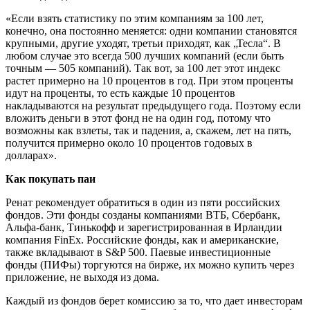
«Если взять статистику по этим компаниям за 100 лет,
конечно, она постоянно меняется: одни компании становятся
крупными, другие уходят, третьи приходят, как „Тесла“. В
любом случае это всегда 500 лучших компаний (если быть
точным — 505 компаний). Так вот, за 100 лет этот индекс
растет примерно на 10 процентов в год. При этом проценты
идут на проценты, то есть каждые 10 процентов
накладываются на результат предыдущего года. Поэтому если
вложить деньги в этот фонд не на один год, потому что
возможны как взлеты, так и падения, а, скажем, лет на пять,
получится примерно около 10 процентов годовых в
долларах».
Как покупать паи
Ренат рекомендует обратиться в один из пяти российских
фондов. Эти фонды созданы компаниями ВТБ, Сбербанк,
Альфа-банк, Тинькофф и зарегистрированная в Ирландии
компания FinEx. Российские фонды, как и американские,
также вкладывают в S&P 500. Паевые инвестиционные
фонды (ПИФы) торгуются на бирже, их можно купить через
приложение, не выходя из дома.
Каждый из фондов берет комиссию за то, что дает инвесторам