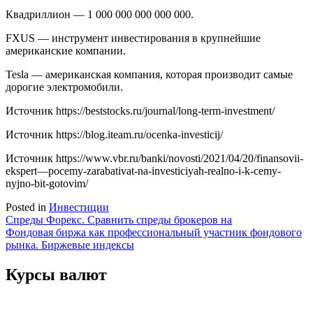
Квадриллион — 1 000 000 000 000 000.
FXUS — инструмент инвестирования в крупнейшие
американские компании.
Tesla — американская компания, которая производит самые
дорогие электромобили.
Источник
https://beststocks.ru/journal/long-term-investment/
Источник
https://blog.iteam.ru/ocenka-investicij/
Источник
https://www.vbr.ru/banki/novosti/2021/04/20/finansovii-
ekspert—pocemy-zarabativat-na-investiciyah-realno-i-k-cemy-
nyjno-bit-gotovim/
Posted in
Инвестиции
Навигация
Спреды Форекс. Сравнить спреды брокеров на
Фондовая биржа как профессиональный участник фондового
по
рынка. Биржевые индексы
записям
Курсы валют