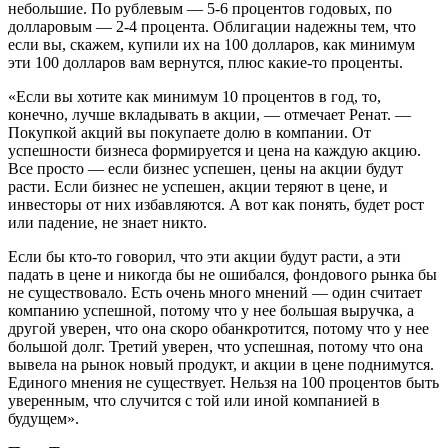
небольшие. По рублевым — 5-6 процентов годовых, по
долларовым — 2-4 процента. Облигации надежны тем, что
если вы, скажем, купили их на 100 долларов, как минимум
эти 100 долларов вам вернутся, плюс какие-то проценты.
«Если вы хотите как минимум 10 процентов в год, то,
конечно, лучше вкладывать в акции, — отмечает Ренат. —
Покупкой акций вы покупаете долю в компании. От
успешности бизнеса формируется и цена на каждую акцию.
Все просто — если бизнес успешен, цены на акции будут
расти. Если бизнес не успешен, акции теряют в цене, и
инвесторы от них избавляются. А вот как понять, будет рост
или падение, не знает никто.
Если бы кто-то говорил, что эти акции будут расти, а эти
падать в цене и никогда бы не ошибался, фондового рынка бы
не существовало. Есть очень много мнений — один считает
компанию успешной, потому что у нее большая выручка, а
другой уверен, что она скоро обанкротится, потому что у нее
большой долг. Третий уверен, что успешная, потому что она
вывела на рынок новый продукт, и акции в цене поднимутся.
Единого мнения не существует. Нельзя на 100 процентов быть
уверенным, что случится с той или иной компанией в
будущем».