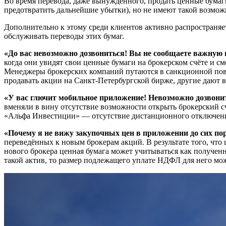
Во время перевода, даже вынужденного, продать ценные бумаг
предотвратить дальнейшие убытки), но не имеют такой возмож
Дополнительно к этому среди клиентов активно распространяет
обслуживать переводы этих бумаг.
«До вас невозможно дозвониться! Вы не сообщаете важную
когда они увидят свои ценные бумаги на брокерском счёте и см
Менеджеры брокерских компаний путаются в санкционной пове
продавать акции на Санкт-Петербургской бирже, другие дают в
«У вас глючит мобильное приложение! Невозможно дозвони
вменяли в вину отсутствие возможности открыть брокерский с
«Альфа Инвестиции» — отсутствие дистанционного отключения
«Почему я не вижу закупочных цен в приложении до сих по
переведённых к новым брокерам акций. В результате того, что ц
нового брокера ценная бумага может учитываться как полученн
такой актив, то размер подлежащего уплате НДФЛ для него мо