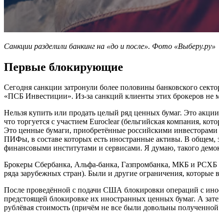
Санкции разделили банкинг на «до и после». Фото «Выберу.ру»
Первые блокирующие
Сегодня санкции затронули более половины банковского сект
«ПСБ Инвестиции». Из-за санкций клиенты этих брокеров не 
Нельзя купить или продать целый ряд ценных бумаг. Это акци
что торгуется с участием Euroclear (бельгийская компания, ко
Это ценные бумаги, приобретённые российскими инвесторами 
ПИФы, в составе которых есть иностранные активы. В общем, 
финансовыми институтами и сервисами. Я думаю, такого демокр
Брокеры Сбербанка, Альфа-банка, Газпромбанка, МКБ и РСХБ н
ряда зарубежных стран). Были и другие ограничения, которые 
После проведённой с подачи США блокировки операций с ин
предстоящей блокировке их иностранных ценных бумаг. А зате
рублёвая стоимость (причём не все были довольны полученной