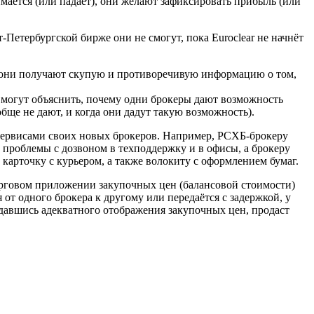
мается (или падает), они желают зафиксировать прибыль (или
Петербургской бирже они не смогут, пока Euroclear не начнёт
 они получают скупую и противоречивую информацию о том,
могут объяснить, почему одни брокеры дают возможность
бще не дают, и когда они дадут такую возможность).
рвисами своих новых брокеров. Например, РСХБ-брокеру
 проблемы с дозвоном в техподдержку и в офисы, а брокеру
рточку с курьером, а также волокиту с оформлением бумаг.
рговом приложении закупочных цен (балансовой стоимости)
 от одного брокера к другому или передаётся с задержкой, у
ждавшись адекватного отображения закупочных цен, продаст