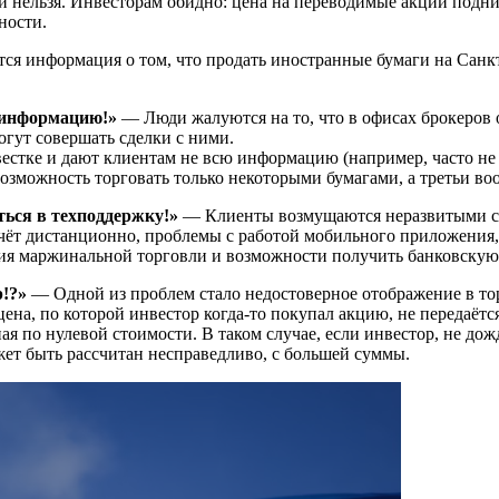
и нельзя. Инвесторам обидно: цена на переводимые акции подни
ности.
ся информация о том, что продать иностранные бумаги на Санкт-
 информацию!»
— Люди жалуются на то, что в офисах брокеров
огут совершать сделки с ними.
стке и дают клиентам не всю информацию (например, часто не 
озможность торговать только некоторыми бумагами, а третьи воо
ться в техподдержку!»
— Клиенты возмущаются неразвитыми се
чёт дистанционно, проблемы с работой мобильного приложения,
 маржинальной торговли и возможности получить банковскую ка
р!?»
— Одной из проблем стало недостоверное отображение в то
ена, по которой инвестор когда-то покупал акцию, не передаётся
ая по нулевой стоимости. В таком случае, если инвестор, не до
жет быть рассчитан несправедливо, с большей суммы.