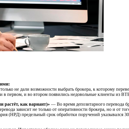
щими:
олько не дали возможности выбрать брокера, к которому перевед
 и в первом, и во втором появились недовольные клиенты из ВТБ
ли растёт, как вариант)»
— Во время депозитарного перевода бр
ревода зависит не только от оперативности брокера, но и от тог
ария (НРД) предельный срок обработки поручений указывался 30