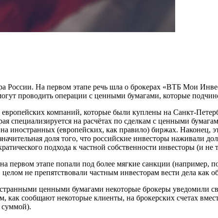
ора России. На первом этапе речь шла о брокерах «ВТБ Мои Ин
могут проводить операции с ценными бумагами, которые подчи
и европейских компаний, которые были куплены на Санкт-Петерб
торая специализируется на расчётах по сделкам с ценными бумага
на иностранных (европейских, как правило) биржах. Наконец, 
значительная доля того, что российские инвесторы наживали д
атического подхода к частной собственности инвесторы (и не то
а первом этапе попали под более мягкие санкции (например, п
в целом не препятствовали частным инвесторам вести дела как о
остранными ценными бумагами некоторые брокеры уведомили с
м, как сообщают некоторые клиенты, на брокерских счетах вмес
 суммой).