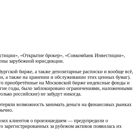
вестиции», «Открытие брокер», «Совкомбанк Инвестиции»,
нены зарубежной юрисдикции.
ургской бирже, а также депозитарные расписки и вообще всё,
ми, а также на хранении и обслуживании этих ценных бумаг).
это приобретённые на Московской бирже индексные фонды и
олгие годы, было заблокировано ограничениями, наложенными
лько российские) не забудут никогда.
отеряли возможность занимать деньги на финансовых рынках
бычно.
воих клиентов о произошедшем — предупредили о
то зарегистрированных за рубежом активов появилась их