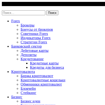
Skip
7 August, 2026
to
invest-easy.ru
content
Найти:
Forex
Брокеры
Бонусы от брокеров
Советники Forex
Индикаторы Forex
Стратегии Forex
Банковский сектор
Дебетовые карты
Депозиты
Кредитование
Кредитные карты
Кредиты для бизнеса
Криптовалюта
Биржа криптовалют
Криптовалютные кошельки
Обменники криптовалют
Блокчейн
Стейкинг
Бизнес
Бизнес идеи