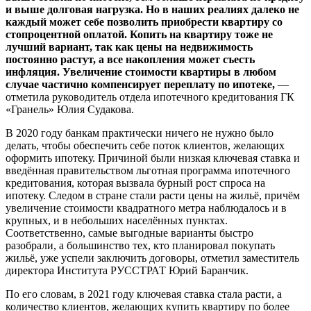
и выше долговая нагрузка. Но в наших реалиях далеко не
каждый может себе позволить приобрести квартиру со
стопроцентной оплатой. Копить на квартиру тоже не
лучший вариант, так как цены на недвижимость
постоянно растут, а все накопления может съесть
инфляция. Увеличение стоимости квартиры в любом
случае частично компенсирует переплату по ипотеке,
—
отметила руководитель отдела ипотечного кредитования ГК
«Гранель» Юлия Судакова.
В 2020 году банкам практически ничего не нужно было
делать, чтобы обеспечить себе поток клиентов, желающих
оформить ипотеку. Причиной были низкая ключевая ставка и
введённая правительством льготная программа ипотечного
кредитования, которая вызвала бурный рост спроса на
ипотеку. Следом в стране стали расти цены на жильё, причём
увеличение стоимости квадратного метра наблюдалось и в
крупных, и в небольших населённых пунктах.
Соответственно, самые выгодные варианты быстро
разобрали, а большинство тех, кто планировал покупать
жильё, уже успели заключить договоры, отметил заместитель
директора Института РУССТРАТ Юрий Баранчик.
По его словам, в 2021 году ключевая ставка стала расти, а
количество клиентов, желающих купить квартиру по более