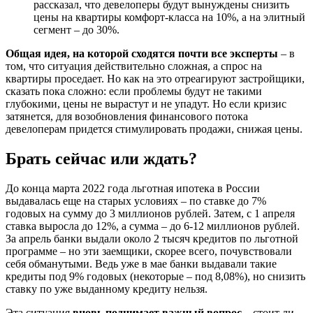
рассказал, что девелоперы будут вынуждены снизить
цены на квартиры комфорт-класса на 10%, а на элитный
сегмент – до 30%.
Общая идея, на которой сходятся почти все эксперты
– в
том, что ситуация действительно сложная, а спрос на
квартиры проседает. Но как на это отреагируют застройщики,
сказать пока сложно: если проблемы будут не такими
глубокими, цены не вырастут и не упадут. Но если кризис
затянется, для возобновления финансового потока
девелоперам придется стимулировать продажи, снижая цены.
Брать сейчас или ждать?
До конца марта 2022 года льготная ипотека в России
выдавалась еще на старых условиях – по ставке до 7%
годовых на сумму до 3 миллионов рублей. Затем, с 1 апреля
ставка выросла до 12%, а сумма – до 6-12 миллионов рублей.
За апрель банки выдали около 2 тысяч кредитов по льготной
программе – но эти заемщики, скорее всего, почувствовали
себя обманутыми. Ведь уже в мае банки выдавали такие
кредиты под 9% годовых (некоторые – под 8,08%), но снизить
ставку по уже выданному кредиту нельзя.
Эта ситуация
вновь поднимает важный вопрос
– стоит ли