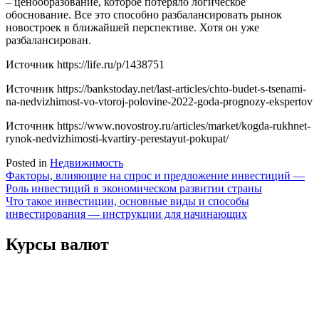
– ценообразование, которое потеряло логическое
обоснование. Все это способно разбалансировать рынок
новостроек в ближайшей перспективе. Хотя он уже
разбалансирован.
Источник
https://life.ru/p/1438751
Источник
https://bankstoday.net/last-articles/chto-budet-s-tsenami-
na-nedvizhimost-vo-vtoroj-polovine-2022-goda-prognozy-ekspertov
Источник
https://www.novostroy.ru/articles/market/kogda-rukhnet-
rynok-nedvizhimosti-kvartiry-perestayut-pokupat/
Posted in
Недвижимость
Навигация
Факторы, влияющие на спрос и предложение инвестиций —
Роль инвестиций в экономическом развитии страны
по
Что такое инвестиции, основные виды и способы
записям
инвестирования — инструкции для начинающих
Курсы валют