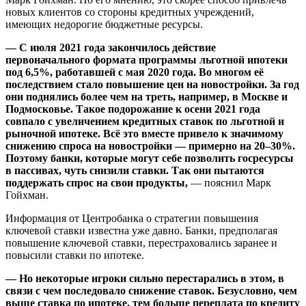
новых клиентов со стороны кредитных учреждений,
имеющих недорогие бюджетные ресурсы.
— С июля 2021 года закончилось действие
первоначального формата программы льготной ипотеки
под 6,5%, работавшей с мая 2020 года. Во многом её
последствием стало повышение цен на новостройки. За год
они поднялись более чем на треть, например, в Москве и
Подмосковье. Такое подорожание к осени 2021 года
совпало с увеличением кредитных ставок по льготной и
рыночной ипотеке. Всё это вместе привело к значимому
снижению спроса на новостройки — примерно на 20–30%.
Поэтому банки, которые могут себе позволить госресурсы
в пассивах, чуть снизили ставки. Так они пытаются
поддержать спрос на свои продукты,
— пояснил Марк
Гойхман.
Информация от Центробанка о стратегии повышения
ключевой ставки известна уже давно. Банки, предполагая
повышение ключевой ставки, перестраховались заранее и
повысили ставки по ипотеке.
— Но некоторые игроки сильно перестарались в этом, в
связи с чем последовало снижение ставок. Безусловно, чем
выше ставка по ипотеке, тем больше переплата по кредиту