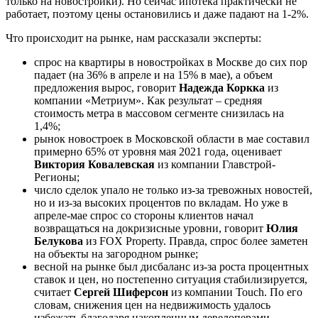
только на новостройки). Но сейчас ипотека практически не
работает, поэтому цены остановились и даже падают на 1-2%.
Что происходит на рынке, нам рассказали эксперты:
спрос на квартиры в новостройках в Москве до сих пор
падает (на 36% в апреле и на 15% в мае), а объем
предложения вырос, говорит
Надежда Коркка
из
компании «Метриум». Как результат – средняя
стоимость метра в массовом сегменте снизилась на
1,4%;
рынок новостроек в Московской области в мае составил
примерно 65% от уровня мая 2021 года, оценивает
Виктория Ковалевская
из компании Главстрой-
Регионы;
число сделок упало не только из-за тревожных новостей,
но и из-за высоких процентов по вкладам. Но уже в
апреле-мае спрос со стороны клиентов начал
возвращаться на докризисные уровни, говорит
Юлия
Белукова
из FOX Property. Правда, спрос более заметен
на объекты на загородном рынке;
весной на рынке был дисбаланс из-за роста процентных
ставок и цен, но постепенно ситуация стабилизируется,
считает
Сергей Шиферсон
из компании Touch. По его
словам, снижения цен на недвижимость удалось
избежать благодаря накопленным девелоперами