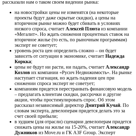
рассказали нам о таком своем видении рынка:
на новостройки цены не изменятся (на некоторые
проекты будут даже скрытые скидки), а цены на
вторичном рынке можно будет сбивать в условиях
низкого спроса, считает
Алексей Плюта
из компании
«Мегалит». Но ждать снижения процентных ставок на
вторичное жилье (то есть, по рыночным программам)
эксперт не советует;
уровень роста цен определить сложно – он будет
зависеть от ситуации в экономике, считает
Надежда
Коркка
;
цены не будут ни расти, ни падать, считает
Александр
Козлов
их компании «Русич Недвижимость». На рынке
наступает стагнация, но ждать падения цен при
снижении спроса эксперт не советует;
компаниям придется перестраивать финансовую модель
– предлагать клиентам скидки, рассрочки и другие
акции, чтобы простимулировать спрос. Об этом
рассказал независимый директор
Дмитрий Кучай
. По
словам эксперта, девелоперам придется делать это за
счет своей прибыли;
в худшем (для отрасли) сценарии девелоперам придется
снижать цены на жилье на 15-20%, считает
Александр
Дужников
из Move.ru и ГК A3F Group. Эксперт