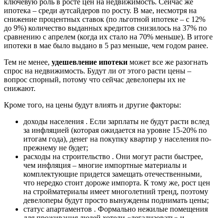
ключевую роль в росте цен на недвижимость. Сейчас же
ипотека – среди аутсайдеров по росту. В мае, несмотря на
снижение процентных ставок (по льготной ипотеке – с 12%
до 9%) количество выданных кредитов снизилось на 37% по
сравнению с апрелем (когда их стало на 70% меньше). В итоге
ипотеки в мае было выдано в 5 раз меньше, чем годом ранее.
Тем не менее,
удешевление ипотеки
может все же разогнать
спрос на недвижимость. Будут ли от этого расти цены –
вопрос спорный, потому что сейчас девелоперы их не
снижают.
Кроме того, на цены будут влиять и другие факторы:
доходы населения . Если зарплаты не будут расти вслед
за инфляцией (которая ожидается на уровне 15-20% по
итогам года), денег на покупку квартир у населения по-
прежнему не будет;
расходы на строительство . Они могут расти быстрее,
чем инфляция – многие импортные материалы и
комплектующие придется замещать отечественными,
что нередко стоит дороже импорта. К тому же, рост цен
на стройматериалы имеет многолетний тренд, поэтому
девелоперы будут просто вынуждены поднимать цены;
статус апартаментов . Формально нежилые помещения
для проживания людей хотели «легализовать» и