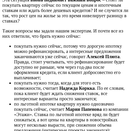
покупать квартиру сейчас по текущим ценам и ипотечным
ставкам или ждать более дешевых кредитов? И не случится ли
так, что рост цен на жилье за это время нивелирует разницу в
ставках?
Такие вопросы мы задали нашим экспертам. И почти все из
них ответили, что брать нужно сейчас:
покупать нужно сейчас, потому что дорогую ипотеку
можно рефинансировать, а интересные предложения
заканчиваются уже сейчас, говорит
Алексей Плюта
.
Правда, стоит учитывать, что рефинансирование будет
доступно не раньше, чем через год-два после
оформления кредита, если клиент добросовестно его
выплачивает;
покупать нужно тогда, когда для этого есть
возможности, считает
Надежда Коркка
. По ее словам,
пока клиент будет ждать снижения ставок, все
интересные варианты просто закончатся;
по льготной ипотеке квартиру нужно однозначно
покупать сейчас, считает
Мария Папенова
из компании
«Этажи». Ставка по льготной ипотеке вряд ли будет
снижаться, а вот цены на квартиры в новостройках
могут несколько вырасти, при снижении объема
предложения (интересные проекты закончатся);