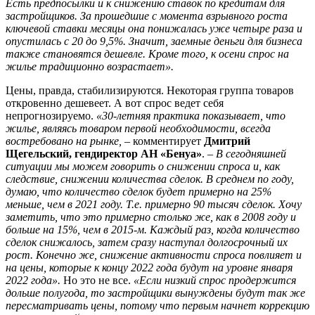
Есть предпосылки и к снижению ставок по кредитам для
застройщиков. За прошедшие с момента взрывного роста
ключевой ставки месяцы она понижалась уже четыре раза и
опустилась с 20 до 9,5%. Значит, заемные деньги для бизнеса
также становятся дешевле. Кроме того, к осени спрос на
жилье традиционно возрастает».
Цены, правда, стабилизируются. Некоторая группа товаров
откровенно дешевеет. А вот спрос ведет себя
непрогнозируемо.
«30-летняя практика показывает, что
жилье, являясь товаром первой необходимости, всегда
востребовано на рынке,
– комментирует
Дмитрий
Щегельский, гендиректор АН «Бeнуа»
. –
В сегодняшней
ситуации мы можем говорить о снижении спроса и, как
следствие, снижении количества сделок. В среднем по году,
думаю, что количество сделок будет примерно на 25%
меньше, чем в 2021 году. Т.е. примерно 90 тысяч сделок. Хочу
заметить, что это примерно столько же, как в 2008 году и
больше на 15%, чем в 2015-м. Каждый раз, когда количество
сделок снижалось, затем сразу наступал долгосрочный их
рост. Конечно же, снижение активности спроса повлияет и
на цены, которые к концу 2022 года будут на уровне января
2022 года».
Но это не все.
«Если низкий спрос продержится
дольше полугода, то застройщики вынуждены будут так же
пересматривать цены, потому что первым начнет коррекцию