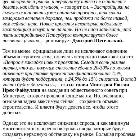
цен вторичный рынок, и первичному ничего не останется
делать, как идти в унисон,
– говорит он. –
Застройщики не
смогут остановить уже начатые проекты, так как их
заморозка встанет дороже, чем продажа по более низкой,
чем сейчас, цене. Новые проекты некоторые небольшие
застройщики могут и не начать. Но не надо забывать, что
пять застройщиков Петербурга контролируют более
половины рынка»
, – резюмирует
Дмитрий Щегельский
.
Тем не менее, официальные лица не исключают снижение
объемов строительства, но очень осторожно намекают на это.
«Вопрос в закладке новых проектов. Сегодня есть разные
оценки, что мы получим снижение где-то 20-30% по новым
объектам при ставке проектного финансирования 15%,
которая будет поддержана, с 24,5% до 15% снизится. В этой
части будем двигаться»
, – сказал
глава Минстроя России
Ирек Файзуллин
на заседании общественного совета при
Минстрое, которое прошло в конце марта. Но, очевидно,
основная задача-максимум сейчас – сохранить объемы
строительства. И власти будут делать все, чтобы этого
добиться.
Однако это не исключает снижения спроса, и как минимум
многочисленных переносов сроков ввода, которые будут
создавать нервозную обстановку на рынке. Большая проблема