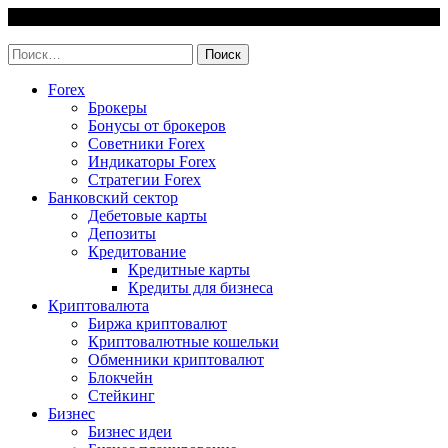
Skip
8 August, 2026
to
invest-easy.ru
content
Найти:
Forex
Брокеры
Бонусы от брокеров
Советники Forex
Индикаторы Forex
Стратегии Forex
Банковский сектор
Дебетовые карты
Депозиты
Кредитование
Кредитные карты
Кредиты для бизнеса
Криптовалюта
Биржа криптовалют
Криптовалютные кошельки
Обменники криптовалют
Блокчейн
Стейкинг
Бизнес
Бизнес идеи