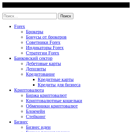
Skip
6 August, 2026
to
invest-easy.ru
content
Найти:
Forex
Брокеры
Бонусы от брокеров
Советники Forex
Индикаторы Forex
Стратегии Forex
Банковский сектор
Дебетовые карты
Депозиты
Кредитование
Кредитные карты
Кредиты для бизнеса
Криптовалюта
Биржа криптовалют
Криптовалютные кошельки
Обменники криптовалют
Блокчейн
Стейкинг
Бизнес
Бизнес идеи