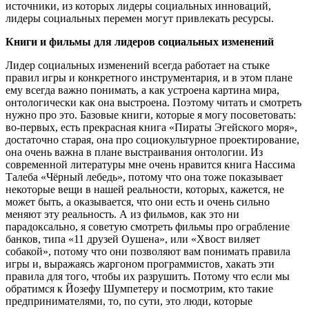
источники, из которых лидеры социальных инноваций,
лидеры социальных перемен могут привлекать ресурсы.
Книги и фильмы для лидеров социальных изменений
Лидер социальных изменений всегда работает на стыке
правил игры и конкретного инструментария, и в этом плане
ему всегда важно понимать, а как устроена картина мира,
онтологически как она выстроена. Поэтому читать и смотреть
нужно про это. Базовые книги, которые я могу посоветовать:
во-первых, есть прекрасная книга «Пираты Эгейского моря»,
достаточно старая, она про социокультурное проектирование,
она очень важна в плане выстраивания онтологии. Из
современной литературы мне очень нравится книга Нассима
Талеба «Чёрный лебедь», потому что она тоже показывает
некоторые вещи в нашей реальности, которых, кажется, не
может быть, а оказывается, что они есть и очень сильно
меняют эту реальность. А из фильмов, как это ни
парадоксально, я советую смотреть фильмы про ограбление
банков, типа «11 друзей Оушена», или «Хвост виляет
собакой», потому что они позволяют вам понимать правила
игры и, выражаясь жаргоном программистов, хакать эти
правила для того, чтобы их разрушить. Потому что если мы
обратимся к Йозефу Шумпетеру и посмотрим, кто такие
предпринимателями, то, по сути, это люди, которые