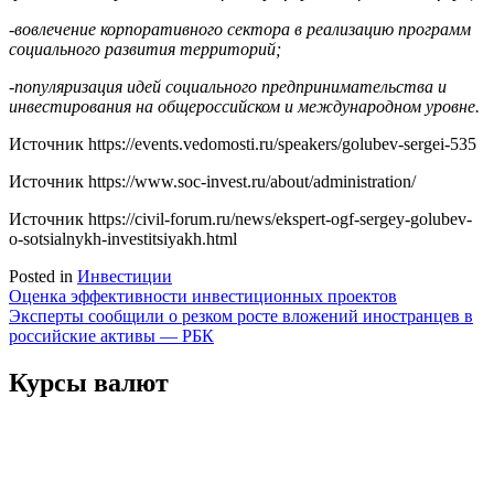
-вовлечение корпоративного сектора в реализацию программ
социального развития территорий;
-популяризация идей социального предпринимательства и
инвестирования на общероссийском и международном уровне.
Источник
https://events.vedomosti.ru/speakers/golubev-sergei-535
Источник
https://www.soc-invest.ru/about/administration/
Источник
https://civil-forum.ru/news/ekspert-ogf-sergey-golubev-
o-sotsialnykh-investitsiyakh.html
Posted in
Инвестиции
Навигация
Оценка эффективности инвестиционных проектов
Эксперты сообщили о резком росте вложений иностранцев в
по
российские активы — РБК
записям
Курсы валют