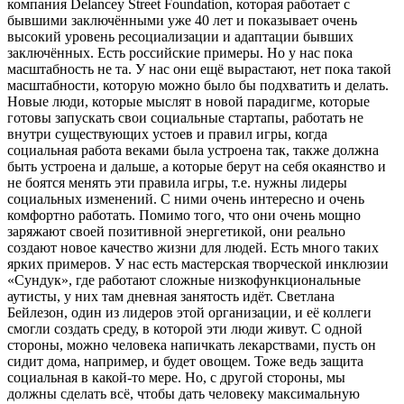
компания Delancey Street Foundation, которая работает с
бывшими заключёнными уже 40 лет и показывает очень
высокий уровень ресоциализации и адаптации бывших
заключённых. Есть российские примеры. Но у нас пока
масштабность не та. У нас они ещё вырастают, нет пока такой
масштабности, которую можно было бы подхватить и делать.
Новые люди, которые мыслят в новой парадигме, которые
готовы запускать свои социальные стартапы, работать не
внутри существующих устоев и правил игры, когда
социальная работа веками была устроена так, также должна
быть устроена и дальше, а которые берут на себя окаянство и
не боятся менять эти правила игры, т.е. нужны лидеры
социальных изменений. С ними очень интересно и очень
комфортно работать. Помимо того, что они очень мощно
заряжают своей позитивной энергетикой, они реально
создают новое качество жизни для людей. Есть много таких
ярких примеров. У нас есть мастерская творческой инклюзии
«Сундук», где работают сложные низкофункциональные
аутисты, у них там дневная занятость идёт. Светлана
Бейлезон, один из лидеров этой организации, и её коллеги
смогли создать среду, в которой эти люди живут. С одной
стороны, можно человека напичкать лекарствами, пусть он
сидит дома, например, и будет овощем. Тоже ведь защита
социальная в какой-то мере. Но, с другой стороны, мы
должны сделать всё, чтобы дать человеку максимальную