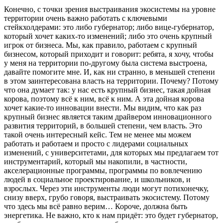
Конечно, с точки зрения выстраивания экосистемы на уровне
территории очень важно работать с ключевыми
стейкхолдерами: это либо губернатор; либо вице-губернатор,
который хочет каких-то изменений; либо это очень крупный
игрок от бизнеса. Мы, как правило, работаем с крупный
бизнесом, который приходит и говорит: ребята, я хочу, чтобы
у меня на территории по-другому была система выстроена,
давайте помогите мне. И, как ни странно, в меньшей степени
в этом заинтересована власть на территории. Почему? Потому
что она думает так: у нас есть крупный бизнес, такая дойная
корова, поэтому всё к ним, всё к ним. А эта дойная корова
хочет какие-то инновации внести. Мы видим, что как раз
крупный бизнес является таким драйвером инновационного
развития территорий, в большей степени, чем власть. Это
такой очень интересный кейс. Тем не менее мы можем
работать и работаем и просто с лидерами социальных
изменений, с университетами, для которых мы предлагаем тот
инструментарий, который мы накопили, в частности,
акселерационные программы, программы по вовлечению
людей в социальное проектирование, и школьников, и
взрослых. Через эти инструменты люди могут потихонечку,
снизу вверх, грубо говоря, выстраивать экосистему. Потому
что здесь мы всё равно верим… Короче, должна быть
энергетика. Не важно, кто к нам придёт: это будет губернатор,