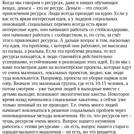
Когда мы говорим о ресурсах, даже в наших обучающих
вещах, деньги – это не ресурс. Деньги – это способ
привлечения ресурса. Люди всегда приходят на идею. Если у
вас есть яркая интересная идея, а у лидеров социальных
инноваций, социальных перемен всегда есть яркие
интересные идеи, они начинают работать со стейкхолдерами,
они начинают работать с сообществом, и, по сути, за счёт
этого привлекают ресурсы. А дальше вопрос в том, насколько
эта идея, эта проблема, с которой они работают, не высосана
из пальца, а реальна. Если эта проблема реальна, то все
ресурсы находятся, и люди становятся действительно
успешными, устойчивыми в реализации этих идей. Если мы с
вами посмотрим даже на волонтёрские проекты, которые идут
от очень маленьких, локальных проектов, видно, как люди
туда вовлекаются. Например, проекты по уборке парков или
озёр. Вначале это маленькая группа, где есть 10-15 человек, а
потом смотрим – уже тысячи людей в выходные вместе с
детьми выходят, возникают экологические квесты. Некоторое
время назад начинались социальные хакатоны, а сейчас уже
только ленивый их не проводит. Т.е. очень много людей
начинает вовлекаться в решение социальных проблем через
инновационные методы вовлечения. Но то, что ресурсов нет –
чушь, ресурсов очень много. Вопрос нашего неумения
работать с этими ресурсами – он есть, вопрос нашего старого
парадигмального мышления – он есть, но это решается.