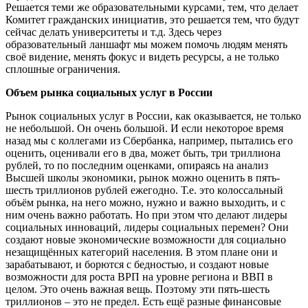
Решается теми же образовательными курсами, тем, что делает
Комитет гражданских инициатив, это решается тем, что будут
сейчас делать университеты и т.д. Здесь через
образовательный ланшафт мы можем помочь людям менять
своё видение, менять фокус и видеть ресурсы, а не только
сплошные ограничения.
Объем рынка социальных услуг в России
Рынок социальных услуг в России, как оказывается, не только
не небольшой. Он очень большой. И если некоторое время
назад мы с коллегами из Сбербанка, например, пытались его
оценить, оценивали его в два, может быть, три триллиона
рублей, то по последним оценками, опираясь на анализ
Высшей школы экономики, рынок можно оценить в пять-
шесть триллионов рублей ежегодно. Т.е. это колоссальный
объём рынка, на него можно, нужно и важно выходить, и с
ним очень важно работать. Но при этом что делают лидеры
социальных инноваций, лидеры социальных перемен? Они
создают новые экономические возможности для социально
незащищённых категорий населения. В этом плане они и
зарабатывают, и борются с бедностью, и создают новые
возможности для роста ВРП на уровне региона и ВВП в
целом. Это очень важная вещь. Поэтому эти пять-шесть
триллионов – это не предел. Есть ещё разные финансовые