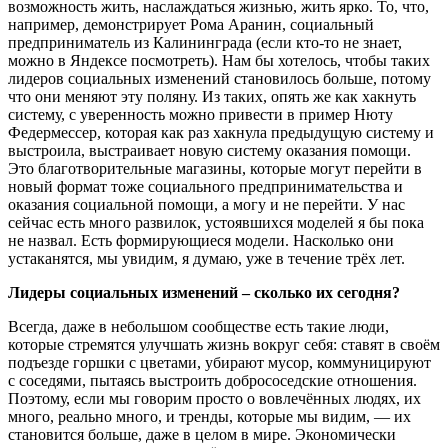
возможность жить, наслаждаться жизнью, жить ярко. То, что,
например, демонстрирует Рома Аранин, социальный
предприниматель из Калининграда (если кто-то не знает,
можно в Яндексе посмотреть). Нам бы хотелось, чтобы таких
лидеров социальных изменений становилось больше, потому
что они меняют эту поляну. Из таких, опять же как хакнуть
систему, с уверенность можно привести в пример Нюту
Федермессер, которая как раз хакнула предыдущую систему и
выстроила, выстраивает новую систему оказания помощи.
Это благотворительные магазины, которые могут перейти в
новый формат тоже социального предпринимательства и
оказания социальной помощи, а могу и не перейти. У нас
сейчас есть много развилок, устоявшихся моделей я бы пока
не назвал. Есть формирующиеся модели. Насколько они
устаканятся, мы увидим, я думаю, уже в течение трёх лет.
Лидеры социальных изменений – сколько их сегодня?
Всегда, даже в небольшом сообществе есть такие люди,
которые стремятся улучшать жизнь вокруг себя: ставят в своём
подъезде горшки с цветами, убирают мусор, коммуницируют
с соседями, пытаясь выстроить добрососедские отношения.
Поэтому, если мы говорим просто о вовлечённых людях, их
много, реально много, и тренды, которые мы видим, — их
становится больше, даже в целом в мире. Экономически