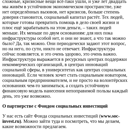
сложные, кризисные вещи всё-таки ушли, и уже лет двадцать
мы живём в устойчивом экономическом пространстве, уже
нет определённых вызовов, нет кризисов, больше степень
доверия становится, социальный капитал растёт. Тех людей,
которые готовы превратить помощь в дело своей жизни и
плюс ещё зарабатывать на этом деньги, – таких людей
меньше. Их меньше по двум основаниям: для них пока
инфраструктуры особой нет, и они не знают, а что так можно
было? Да, так можно. Они периодически задают этот вопрос,
но на него, по сути, никто не отвечает. Инфраструктура
сейчас появляется, и это очень здорово, это очень важно.
Инфраструктура выражается в ресурсных центрах поддержки
некоммерческих организаций, в центрах инноваций
социальной сферы, в университетах как центрах социальных
инноваций. Если человек хочет стать социальным новатором,
социальным предпринимателем, и не просто на волонтёрских
основаниях чем-то заниматься, а создать устойчивую
финансовую модель нанесения непоправимой пользы каждый
день, это уже возможно.
О партнерстве с Фондом социальных инвестиций
У нас есть сайт Фонда социальных инвестиций (
www.soc-
invest.ru)
. Можно зайти туда и посмотреть, что мы делаем,
какие возможности предлагаем.