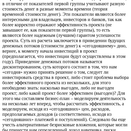
в отличие от показателей первой группы учитывают разную
стоимость денег в разные моменты времени (теория
временной стоимости денег). Эти показатели являются более
интересными для владельцев, инвесторов и банков, так как
более корректно отражают эффективность проекта (не
завышают ее, как показатели первой группы), то есть
являются более надежным (лучшим) гарантом успешности
проекта. Суть их расчета заключается в приведении будущих
денежных потоков (стоимости денег) к «сегодняшнему» дню,
вернее, к моменту начала инвестиций в проект
(предполагается, что инвестиции будут осуществлены в этом
году). Приведение денежных потоков называется
дисконтированием, суть которого состоит в том, что нам
«сегодня» нужно принять решение о том, следует ли
инвестировать средства в проект, либо стоит проблема выбора
более эффективного проекта из нескольких, для этого
необходимо знать: насколько выгоден, либо не выгоден
проект; либо какой проект более эффективен (выгоден)? Для
этого мы составляем бизнес-план – моделируем деятельность
на несколько лет вперед, чтобы рассчитать эффективность, а
моделируем, исходя из «сегодняшних» цен, расходов,
предполагаемых доходов (а соответственно, исходя из
«сегодняшних» платежей и поступлений). Следовало бы еще
учесть альтернативные безрисковые вложения, которые могли
бы принести нам определенный доход наверняка, риски