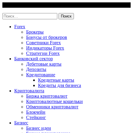
Skip
7 August, 2026
to
invest-easy.ru
content
Найти:
Forex
Брокеры
Бонусы от брокеров
Советники Forex
Индикаторы Forex
Стратегии Forex
Банковский сектор
Дебетовые карты
Депозиты
Кредитование
Кредитные карты
Кредиты для бизнеса
Криптовалюта
Биржа криптовалют
Криптовалютные кошельки
Обменники криптовалют
Блокчейн
Стейкинг
Бизнес
Бизнес идеи