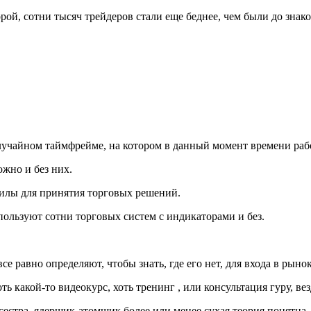
ой, сотни тысяч трейдеров стали еще беднее, чем были до знако
лучайном таймфрейме, на котором в данный момент времени рабо
жно и без них.
силы для принятия торговых решений.
спользуют сотни торговых систем с индикаторами и без.
е равно определяют, чтобы знать, где его нет, для входа в рынок
ть какой-то видеокурс, хоть тренинг , или консультация гуру, вез
сестра, ядерщик-атомщик более или менее сухая теория понятна.