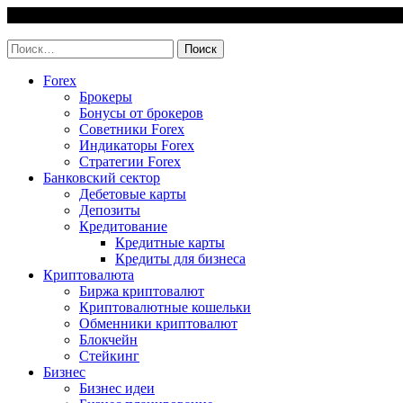
Skip
8 August, 2026
to
invest-easy.ru
content
Найти:
Forex
Брокеры
Бонусы от брокеров
Советники Forex
Индикаторы Forex
Стратегии Forex
Банковский сектор
Дебетовые карты
Депозиты
Кредитование
Кредитные карты
Кредиты для бизнеса
Криптовалюта
Биржа криптовалют
Криптовалютные кошельки
Обменники криптовалют
Блокчейн
Стейкинг
Бизнес
Бизнес идеи