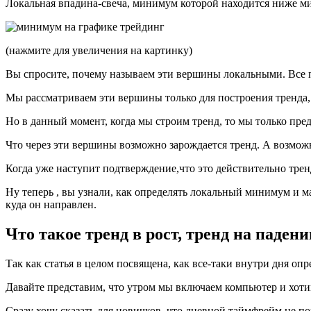
Локальная впадина-свеча, минимум которой находится ниже м
(нажмите для увеличения на картинку)
Вы спросите, почему называем эти вершины локальными. Все 
Мы рассматриваем эти вершины только для построения тренда, 
Но в данный момент, когда мы строим тренд, то мы только пред
Что через эти вершины возможно зарождается тренд. А возмож
Когда уже наступит подтверждение,что это действительно тре
Ну теперь , вы узнали, как определять локальный минимум и м
куда он направлен.
Что такое тренд в рост, тренд на паден
Так как статья в целом посвящена, как все-таки внутри дня опре
Давайте представим, что утром мы включаем компьютер и хоти
Сразу хочу сказать для новичков, что дневной таймфрейм не по