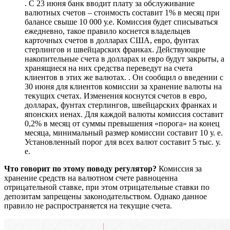
. С 23 июня банк вводит плату за обслуживание
валютных счетов – стоимость составит 1% в месяц при
балансе свыше 10 000 у.е. Комиссия будет списываться
ежедневно, такое правило коснется владельцев
карточных счетов в долларах США, евро, фунтах
стерлингов и швейцарских франках. Действующие
накопительные счета в долларах и евро будут закрыты, а
хранящиеся на них средства переведут на счета
клиентов в этих же валютах. . Он сообщил о введении с
30 июня для клиентов комиссии за хранение валюты на
текущих счетах. Изменения коснутся счетов в евро,
долларах, фунтах стерлингов, швейцарских франках и
японских иенах. Для каждой валюты комиссия составит
0,2% в месяц от суммы превышения «порога» на конец
месяца, минимальный размер комиссии составит 10 у. е.
Установленный порог для всех валют составит 5 тыс. у.
е.
Что говорит по этому поводу регулятор?
Комиссия за
хранение средств на валютном счете равноценна
отрицательной ставке, при этом отрицательные ставки по
депозитам запрещены законодательством. Однако данное
правило не распространяется на текущие счета.