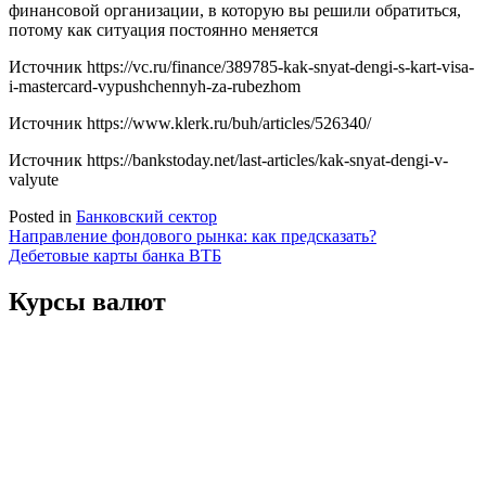
финансовой организации, в которую вы решили обратиться,
потому как ситуация постоянно меняется
Источник
https://vc.ru/finance/389785-kak-snyat-dengi-s-kart-visa-
i-mastercard-vypushchennyh-za-rubezhom
Источник
https://www.klerk.ru/buh/articles/526340/
Источник
https://bankstoday.net/last-articles/kak-snyat-dengi-v-
valyute
Posted in
Банковский сектор
Навигация
Направление фондового рынка: как предсказать?
Дебетовые карты банка ВТБ
по
записям
Курсы валют