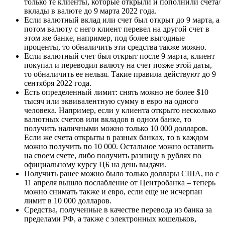
только те клиенты, которые открыли и пополнили счета/
вклады в валюте до 9 марта 2022 года.
Если валютный вклад или счет был открыт до 9 марта, а
потом валюту с него клиент перевел на другой счет в
этом же банке, например, под более выгодные
проценты, то обналичить эти средства также можно.
Если валютный счет был открыт после 9 марта, клиент
покупал и переводил валюту на счет позже этой даты,
то обналичить ее нельзя. Такие правила действуют до 9
сентября 2022 года.
Есть определенный лимит: снять можно не более $10
тысяч или эквивалентную сумму в евро на одного
человека. Например, если у клиента открыто несколько
валютных счетов или вкладов в одном банке, то
получить наличными можно только 10 000 долларов.
Если же счета открыты в разных банках, то в каждом
можно получить по 10 000. Остальное можно оставить
на своем счете, либо получить разницу в рублях по
официальному курсу ЦБ на день выдачи.
Получить ранее можно было только доллары США, но с
11 апреля вышло послабление от Центробанка – теперь
можно снимать также и евро, если еще не исчерпан
лимит в 10 000 долларов.
Средства, полученные в качестве перевода из банка за
пределами РФ, а также с электронных кошельков,