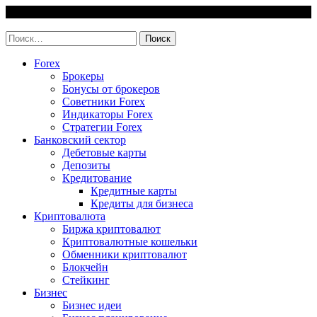
Skip
7 August, 2026
to
invest-easy.ru
content
Найти:
Forex
Брокеры
Бонусы от брокеров
Советники Forex
Индикаторы Forex
Стратегии Forex
Банковский сектор
Дебетовые карты
Депозиты
Кредитование
Кредитные карты
Кредиты для бизнеса
Криптовалюта
Биржа криптовалют
Криптовалютные кошельки
Обменники криптовалют
Блокчейн
Стейкинг
Бизнес
Бизнес идеи