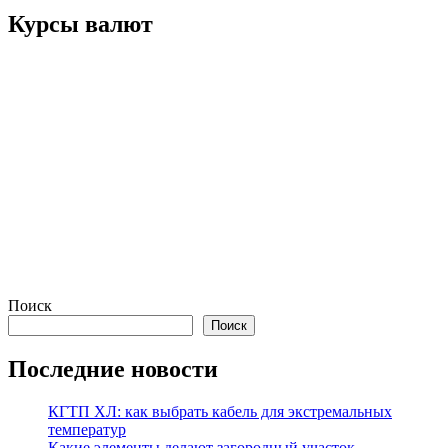
записям
Курсы валют
Поиск
Поиск
Последние новости
КГТП ХЛ: как выбрать кабель для экстремальных
температур
Какие элементы делают загородный участок