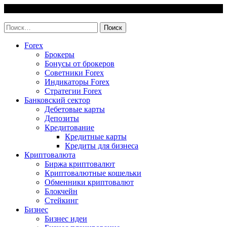
Skip
7 August, 2026
to
invest-easy.ru
content
Найти:
Forex
Брокеры
Бонусы от брокеров
Советники Forex
Индикаторы Forex
Стратегии Forex
Банковский сектор
Дебетовые карты
Депозиты
Кредитование
Кредитные карты
Кредиты для бизнеса
Криптовалюта
Биржа криптовалют
Криптовалютные кошельки
Обменники криптовалют
Блокчейн
Стейкинг
Бизнес
Бизнес идеи