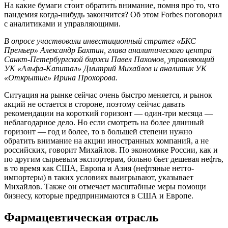
На какие бумаги стоит обратить внимание, помня про то, что
пандемия когда-нибудь закончится? Об этом Forbes поговорил
с аналитиками и управляющими.
В опросе участвовали инвестиционный стратег «БКС
Премьер» Александр Бахтин, глава аналитического центра
Санкт-Петербургской биржи Павел Пахомов, управляющий
УК «Альфа-Капитал» Дмитрий Михайлов и аналитик УК
«Открытие» Ирина Прохорова.
Ситуация на рынке сейчас очень быстро меняется, и рынок
акций не остается в стороне, поэтому сейчас давать
рекомендации на короткий горизонт — один-три месяца —
неблагодарное дело. Но если смотреть на более длинный
горизонт — год и более, то в большей степени нужно
обратить внимание на акции иностранных компаний, а не
российских, говорит Михайлов. По экономике России, как и
по другим сырьевым экспортерам, больно бьет дешевая нефть,
в то время как США, Европа и Азия (нефтяные нетто-
импортеры) в таких условиях выигрывают, указывает
Михайлов. Также он отмечает масштабные меры помощи
бизнесу, которые предпринимаются в США и Европе.
Фармацевтическая отрасль