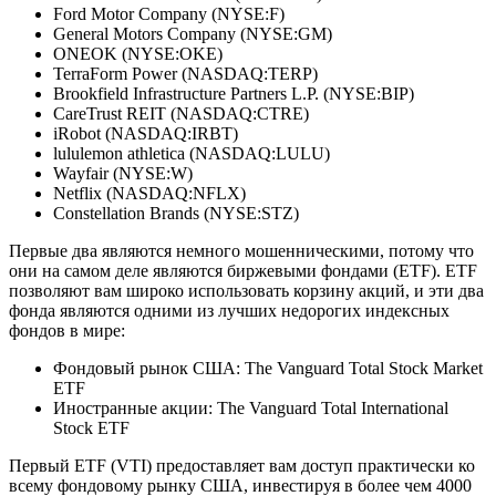
Ford Motor Company (NYSE:F)
General Motors Company (NYSE:GM)
ONEOK (NYSE:OKE)
TerraForm Power (NASDAQ:TERP)
Brookfield Infrastructure Partners L.P. (NYSE:BIP)
CareTrust REIT (NASDAQ:CTRE)
iRobot (NASDAQ:IRBT)
lululemon athletica (NASDAQ:LULU)
Wayfair (NYSE:W)
Netflix (NASDAQ:NFLX)
Constellation Brands (NYSE:STZ)
Первые два являются немного мошенническими, потому что
они на самом деле являются биржевыми фондами (ETF). ETF
позволяют вам широко использовать корзину акций, и эти два
фонда являются одними из лучших недорогих индексных
фондов в мире:
Фондовый рынок США: The Vanguard Total Stock Market
ETF
Иностранные акции: The Vanguard Total International
Stock ETF
Первый ETF (VTI) предоставляет вам доступ практически ко
всему фондовому рынку США, инвестируя в более чем 4000