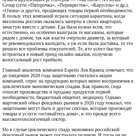
Group (сети «Пятерочка», «Перекресток», «Карусель» и др.),
«Озона» и других, продающих товары первой необходимости.
В пользу этих компаний играла ситуация карантина, когда
миллионы россиян оказались заперты в своих квартирах,
зачастую вместе с детьми. Еда была нужна всем, это
естественно, но особенно выиграли те магазины, которые
рядом с домом, так как власти очертили диаметр, за который
не рекомендовалось выходить, а уж если была доставка, то это
решало все проблемы покупателей. Те, кто успел быстро
встроиться в новый тренд онлайн-заказов, получили
колоссальный рост прибыли.
Главный аналитик компании Esperio Лев Кравец отмечает, что
до пандемии 2020 года защитными считались акции
компаний, спрос на продукцию которых менее восприимчив к
циклическим экономическим спадам. Как правило, сюда
относят производство и продажу продуктов первой
необходимости, бюджетный общепит, медицину. Однако
мартовский обвал фондовых рынков в 2020 году показал, что
защитными могут быть и другие сектора, которые производят
товары и услуги «оставайтесь дома», и это прежде всего
высокотехнологичный сектор.
Но в случае циклического спада экономики российский
фондовый рынок может пострадать целиком. И тогда он не