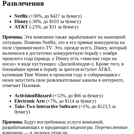
Развлечения
Netflix
(+30%, до $427 за бумагу)
Disney
(-30%, до $103 за бумагу)
AT&T
(-23%, до $31 за бумагу)
Причина.
Эти компании также зарабатывают на нынешней
ситуации. Помимо Netflix, это и его прямые конкуренты на
поле стримингового TV. Это, прежде всего, Disney, который
включился в достаточно конкурентную борьбу с ноября
прошлого года (правда, у Disney есть «тяжелые гири на
ногах» в виде пустующих «Диснейлендов»). Кроме того, в
ближайшее время в борьбу за зрителя вступит AT&T,
купившая Time Warner в прошлом году и собирающаяся с
июня запустить свои развлекательные каналы в интернете,
отмечает Пахомов.
ActivisionBlizzard
(+12%, до $66 за бумагу)
Electronic Arts
(+7%, до $114 за бумагу)
Take-Two Interactive Software
(+1%, до $123,5 за
бумагу)
Причина.
Будут востребованы услуги компаний,
разрабатывающих и продающих видеоигры. Перечисленные
компании — в лидерах отрасли.