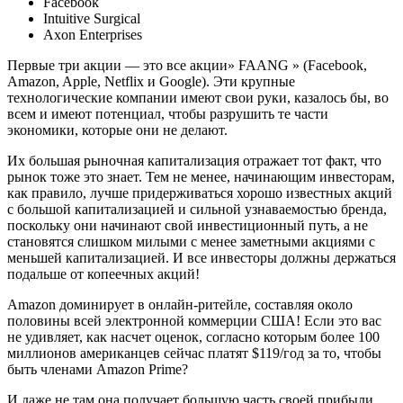
Facebook
Intuitive Surgical
Axon Enterprises
Первые три акции — это все акции» FAANG » (Facebook,
Amazon, Apple, Netflix и Google). Эти крупные
технологические компании имеют свои руки, казалось бы, во
всем и имеют потенциал, чтобы разрушить те части
экономики, которые они не делают.
Их большая рыночная капитализация отражает тот факт, что
рынок тоже это знает. Тем не менее, начинающим инвесторам,
как правило, лучше придерживаться хорошо известных акций
с большой капитализацией и сильной узнаваемостью бренда,
поскольку они начинают свой инвестиционный путь, а не
становятся слишком милыми с менее заметными акциями с
меньшей капитализацией. И все инвесторы должны держаться
подальше от копеечных акций!
Amazon доминирует в онлайн-ритейле, составляя около
половины всей электронной коммерции США! Если это вас
не удивляет, как насчет оценок, согласно которым более 100
миллионов американцев сейчас платят $119/год за то, чтобы
быть членами Amazon Prime?
И даже не там она получает большую часть своей прибыли.