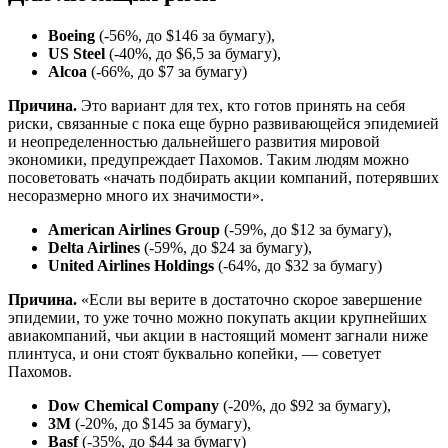
Boeing
(-56%, до $146 за бумагу),
US Steel
(-40%, до $6,5 за бумагу),
Alcoa
(-66%, до $7 за бумагу)
Причина.
Это вариант для тех, кто готов принять на себя
риски, связанные с пока еще бурно развивающейся эпидемией
и неопределенностью дальнейшего развития мировой
экономики, предупреждает Пахомов. Таким людям можно
посоветовать «начать подбирать акции компаний, потерявших
несоразмерно много их значимости».
American Airlines Group
(-59%, до $12 за бумагу),
Delta Airlines
(-59%, до $24 за бумагу),
United Airlines Holdings
(-64%, до $32 за бумагу)
Причина.
«Если вы верите в достаточно скорое завершение
эпидемии, то уже точно можно покупать акции крупнейших
авиакомпаний, чьи акции в настоящий момент загнали ниже
плинтуса, и они стоят буквально копейки, — советует
Пахомов.
Dow Chemical Company
(-20%, до $92 за бумагу),
3M
(-20%, до $145 за бумагу),
Basf
(-35%, до $44 за бумагу)