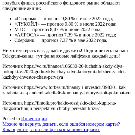
голубых фишек российского фондового рынка обладают
следующие акции:
«Газпром» — прогноз 9,80 % в июле 2022 года;
«ЛУКОЙЛ» — прогноз 9,80 % в июле 2022 года;
МТС — прогноз 8,07 % в июле 2022 года;
«АЛРОСА» — прогноз 7,39 % в июне 2022 года;
Сбербанк — прогноз 7,37 % в мае 2022 года.
Не хотим терять вас, давайте дружить! Подпишитесь на наш
Telegram-канал, тут финансовые лайфхаки каждый день!
Источник
https://vc.ru/finance/106630-20-luchshih-akciy-dlya-
pokupki-v-2020-godu-vklyuchaya-dve-kotorymi-dolzhen-vladet-
kazhdyy-investor-chast-pervaya
Источник
https://www.forbes.ru/finansy-i-investicii/398301-kak-
zarabotat-na-pandemii-akcii-36-kompaniy-kotorye-stoit-pokupat-vo
Источник
https://fintolk.pro/kakie-rossijskie-akcii-kupit-na-
dolgosrochnuju-perspektivu-chtoby-perezhit-krizis/
Posted in
Инвестиции
Навигация
Можно ли вернуть деньги, если ошибся номером карты?
Как оценить, стоит ли браться за инвестпроект
по