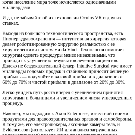
когда население мира тоже исчисляется однозначными
миллиардами.
И да, не забывайте об их технологии Oculus VR и других
ставках.
Выходя из большого технологического пространства, есть
Пионер здравоохранения — интуитивная хирургия,которая
делает роботизированную хирургию реальностью с ее
хирургическими системами da Vinci. Технология помогает
хирургам сделать процедуры менее инвазивными, что
приводит к улучшению результатов лечения пациентов.
Далеко не бездоказательный флаер, Intuitive Surgical уже имеет
миллиарды годовых продаж и стабильно приносит бешеную
прибыль — подумайте о валовой прибыли в диапазоне от
60% до 70% и чистой прибыли в диапазоне от 20% до 30%.
Легко увидеть путь роста вперед с увеличением принятия
хирургами и больницами и увеличением числа утвержденных
процедур.
Наконец, мы подходим к Axon Enterprises, известной своими
продуктами для правоохранительных органов и самообороны.
К тому же, его электрошокеры, аксонные камеры тела, и
Evidence.com (использует ИИ для анализа загруженных