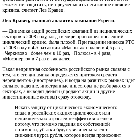
сможет ни защитить, ни преуменьшить негативное влияние
кризиса, считает Лев Кравец.
Лев Кравец, главный аналитик компании Esperio
:
— Динамика акций российских компаний из нециклических
секторов в 2008 году, когда в мире произошел последний
циклический кризис, была плохой. При падении индекса РТС
в 2008 году в 4-5 раз акции «Магнита» падали в 4,5 раза,
«Черкизово» более чем в 10 раз, «Полюса» в 4 раза,
«Мосэнерго» в 7 раз и так далее.
Такая неприятная особенность российского рынка связана с
тем, что его динамика определяется притоком средств
нерезидентов (иностранцев), и когда на развитых рынках идет
сильное падение, иностранные инвесторы не разбираются в
секторах, а выводят деньги (продают акции и другие
инвестиционные активы) сразу отовсюду.
Искать защиту от циклического экономического
спада в российских акциях циклических или
нециклических отраслей неэффективно еще и
потому, что помимо падения их собственной
стоимости, убытки будут увеличены за счет
снижения курса рубля, которое всегда происходит