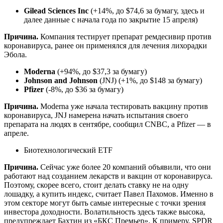
Gilead Sciences Inc
(+14%, до $74,6 за бумагу, здесь и
далее данные с начала года по закрытие 15 апреля)
Причина.
Компания тестирует препарат ремдесивир против
коронавируса, ранее он применялся для лечения лихорадки
Эбола.
Moderna
(+94%, до $37,3 за бумагу)
Johnson and Johnson
(JNJ) (+1%, до $148 за бумагу)
Pfizer
(-8%, до $36 за бумагу)
Причина.
Moderna уже начала тестировать вакцину против
коронавируса, JNJ намерена начать испытания своего
препарата на людях в сентябре, сообщил CNBC, а Pfizer — в
апреле.
Биотехнологический ETF
Причина.
Сейчас уже более 20 компаний объявили, что они
работают над созданием лекарств и вакцин от коронавируса.
Поэтому, скорее всего, стоит делать ставку не на одну
лошадку, а купить индекс, считает Павел Пахомов. Именно в
этом секторе могут быть самые интересные с точки зрения
инвестора доходности. Волатильность здесь также высока,
предупреждает Бахтин из «БКС Премьер». К примеру, SPDR