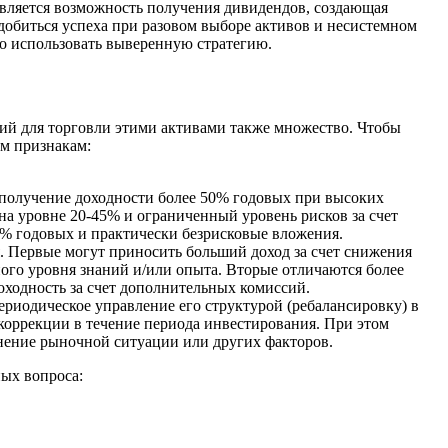
является возможность получения дивидендов, создающая
добиться успеха при разовом выборе активов и несистемном
о использовать выверенную стратегию.
ий для торговли этими активами также множество. Чтобы
им признакам:
 получение доходности более 50% годовых при высоких
на уровне 20-45% и ограниченный уровень рисков за счет
0% годовых и практически безрисковые вложения.
я. Первые могут приносить больший доход за счет снижения
ого уровня знаний и/или опыта. Вторые отличаются более
оходность за счет дополнительных комиссий.
ериодическое управление его структурой (ребалансировку) в
коррекции в течение периода инвестирования. При этом
менение рыночной ситуации или других факторов.
ных вопроса: