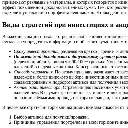
привлекают рекламные материалы, в которых говорится о низ
эффект повышенной доходности ценных бумаг. Тем, кто рассчи
подходе к управлению портфелем невозможно. Чтобы действит
Виды стратегий при инвестициях в акц
Вложения в акции позволяют решить любые инвестиционные зад
несколько упорядочить информацию и облегчить участникам то
Сроку инвестирования
, разделяя на кратко-, средне- и до
По желаемой доходности и допустимому уровню риска
(нередко приближающихся к 90-100%) рисках. Умеренные 
вложений в надежные активы. Консервативные стратегии 
Способу управления
. По этому признаку различают страт
издержек и более широкого выбора инвестиционных инстр
сбалансированным подбором активов для получения высок
Активности инвестора
. Стратегии для пассивных участ
дальнейшем. В случае стратегий для активных инвесторо
операции с бумагами проводятся гораздо чаще и, как пра
В целом все стратегии торговли акциями, вне зависимости от
Выбор активов для покупки/продажи.
Принципы управления портфелем на всем горизонте инв