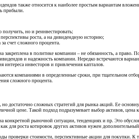
видендов также относится к наиболее простым вариантам вложен
ь прибыли.
 получить, но и реинвестировать;
а перспективы роста, а на дивидендную историю;
 за счет сложного процента.
а закреплена в политике компании – не обязанность, а право. П
дивидендов и надежность компании. Нередко встречаются вариан
я интереса инвесторов и привлечения капталов.
иваются компаниями в определенные сроки, при тщательном отб
ления сложного процента.
 но достаточно сложных стратегий для рынка акций. Ее основну
ичной цене. Такой подход подразумевает выбор активов, цена к
на конкретной рыночной ситуации, тенденциях и пр. Это обусло
мя как для роста котировок других активов нужен дополнительн
етоды проверки стоимости, перспективные акции для покупки. К 