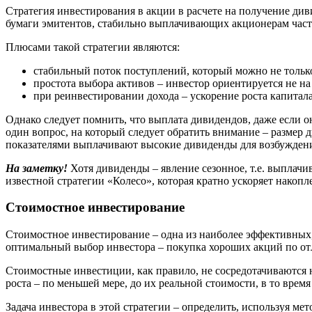
Стратегия инвестирования в акции в расчете на получение ди
бумаги эмитентов, стабильно выплачивающих акционерам част
Плюсами такой стратегии являются:
стабильный поток поступлений, который можно не только
простота выбора активов – инвестор ориентируется не н
при реинвестировании дохода – ускорение роста капитала
Однако следует помнить, что выплата дивидендов, даже если он
один вопрос, на который следует обратить внимание – размер 
показателями выплачивают высокие дивиденды для возбуждени
На заметку!
Хотя дивиденды – явление сезонное, т.е. выплач
известной стратегии «Колесо», которая кратно ускоряет накоп
Стоимостное инвестирование
Стоимостное инвестирование – одна из наиболее эффективных,
оптимальный выбор инвестора – покупка хороших акций по отл
Стоимостные инвестиции, как правило, не сосредотачиваются 
роста – по меньшей мере, до их реальной стоимости, в то вре
Задача инвестора в этой стратегии – определить, используя м