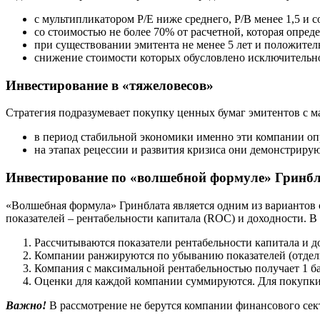
с мультипликатором P/E ниже среднего, P/B менее 1,5 и 
со стоимостью не более 70% от расчетной, которая опре
при существовании эмитента не менее 5 лет и положител
снижение стоимости которых обусловлено исключительн
Инвестирование в «тяжеловесов»
Стратегия подразумевает покупку ценных бумаг эмитентов с м
в период стабильной экономики именно эти компании оп
на этапах рецессии и развития кризиса они демонстриру
Инвестирование по «волшебной формуле» Гринб
«Волшебная формула» Гринблата является одним из вариантов 
показателей – рентабельности капитала (ROC) и доходности. 
Рассчитываются показатели рентабельности капитала и д
Компании ранжируются по убыванию показателей (отдельн
Компания с максимальной рентабельностью получает 1 б
Оценки для каждой компании суммируются. Для покупки
Важно!
В рассмотрение не берутся компании финансового сек