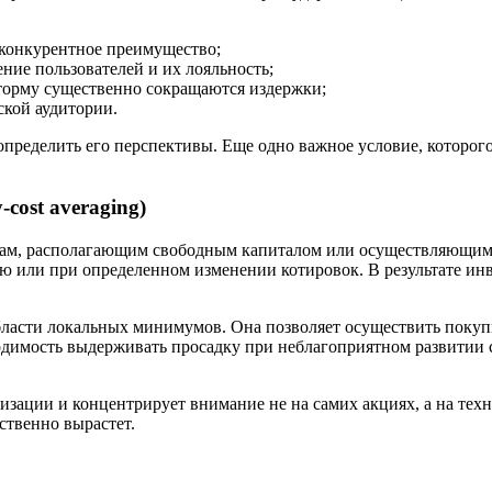
 конкурентное преимущество;
ние пользователей и их лояльность;
оторму существенно сокращаются издержки;
ской аудитории.
 определить его перспективы. Еще одно важное условие, которо
cost averaging)
торам, располагающим свободным капиталом или осуществляющим 
ю или при определенном изменении котировок. В результате инв
.
бласти локальных минимумов. Она позволяет осуществить покупк
ходимость выдерживать просадку при неблагоприятном развитии 
лизации и концентрирует внимание не на самих акциях, а на техн
ственно вырастет.