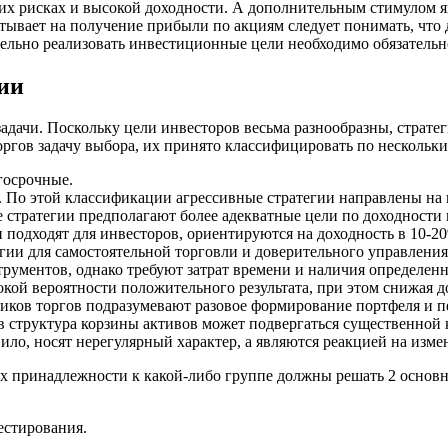
ких рисках и высокой доходности. А дополнительным стимулом 
тывает на получение прибыли по акциям следует понимать, что 
ельно реализовать инвестиционные цели необходимо обязательн
ии
ачи. Поскольку цели инвесторов весьма разнообразны, стратег
ргов задачу выбора, их принято классифицировать по нескольк
лгосрочные.
. По этой классификации агрессивные стратегии направлены на
стратегии предполагают более адекватные цели по доходности 
подходят для инвесторов, ориентируются на доходность в 10-2
егии для самостоятельной торговли и доверительного управлени
ументов, однако требуют затрат времени и наличия определенн
ой вероятности положительного результата, при этом снижая д
ников торгов подразумевают разовое формирование портфеля и п
в структура корзины активов может подвергаться существенной 
вило, носят нерегулярный характер, а являются реакцией на из
 их принадлежности к какой-либо группе должны решать 2 основ
естирования.