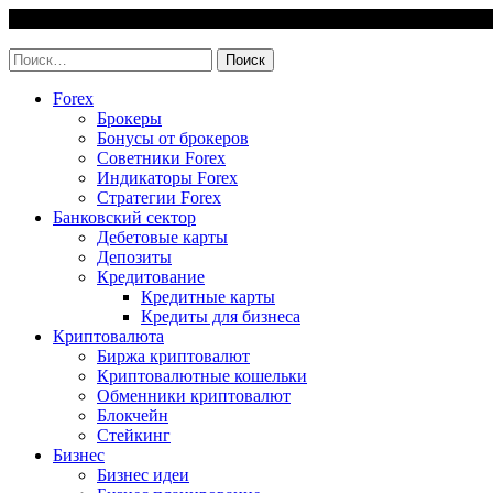
Skip
6 August, 2026
to
invest-easy.ru
content
Найти:
Forex
Брокеры
Бонусы от брокеров
Советники Forex
Индикаторы Forex
Стратегии Forex
Банковский сектор
Дебетовые карты
Депозиты
Кредитование
Кредитные карты
Кредиты для бизнеса
Криптовалюта
Биржа криптовалют
Криптовалютные кошельки
Обменники криптовалют
Блокчейн
Стейкинг
Бизнес
Бизнес идеи