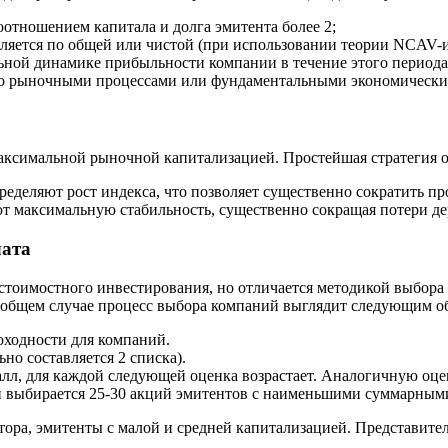
соотношением капитала и долга эмитента более 2;
деляется по общей или чистой (при использовании теории NCAV-
ьной динамике прибыльности компании в течение этого периода 
о рыночными процессами или фундаментальными экономическим
аксимальной рыночной капитализацией. Простейшая стратегия о
ределяют рост индекса, что позволяет существенно сократить 
ют максимальную стабильность, существенно сокращая потери де
лата
стоимостного инвестирования, но отличается методикой выбора 
В общем случае процесс выбора компаний выглядит следующим о
оходности для компаний.
о составляется 2 списка).
алл, для каждой следующей оценка возрастает. Аналогичную оце
 выбирается 25-30 акций эмитентов с наименьшими суммарными
тора, эмитенты с малой и средней капитализацией. Представите