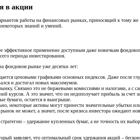
я в акции
вариантов работы на финансовых рынках, приносящий к тому же 
 некоторых знаний и умений.
ее эффективное применение доступным даже новичкам фондового
всего периода инвестирования.
на фондовом рынке уже десятки лет:
ждается ценовыми графиками основных индексов. Даже после глу
вался и достигал новых максимумов.
рынку. Связано это не биржевыми комиссиями и налогами, а с с
ий курсов. А это значит, что он недополучает прибыль за счет 
ные бумаги, остается в выигрыше.
ьно, некоторые активы могут принести значительные убытки или
 рынок не может, а значит, после кризиса инвестора ожидают но
стратегии – удержание купленных бумаг, а не точность их выбо
орый заявляет, что оптимальный срок удержания акций – бескон