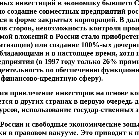
ых инвестиций в экономику бывшего СССР
о создание совместных предприятий ро
я в форме закрытых корпораций. В даль
в сторон, невозможность контроля про
мой вложений в России стало приобрете
ватизации) или создание 100%-ых дочерн
бладающими и в настоящее время, хотя н
едприятия (в 1997 году только 26% пря
еятельность по обеспечению функционир
 финансово-кредитную сферу).
тия привлечение инвесторов на основе ко
тся в других странах в первую очередь
сурсов, использование государ-ственных 
России и свободные экономические зоны 
ки в правовом вакууме. Это приводит к