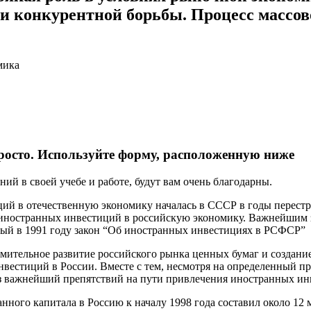
 и конкурентной борьбы. Процесс массо
мика
росто. Используйте форму, расположенную ниже
ий в своей учебе и работе, будут вам очень благодарны.
ий в отечественную экономику началась в СССР в годы перест
иностранных инвестиций в российскую экономику. Важнейшим з
тый в 1991 году закон “Об иностранных инвестициях в РСФСР”
емительное развитие российского рынка ценных бумаг и создани
естиций в России. Вместе с тем, несмотря на определенный про
з важнейший препятствий на пути привлечения иностранных ин
ого капитала в Россию к началу 1998 года составил около 12 м