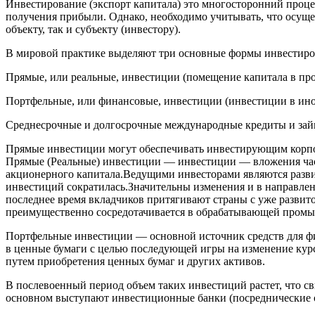
Инвестирование (экспорт капитала) это многосторонний проце
получения прибыли. Однако, необходимо учитывать, что осуще
объекту, так и субъекту (инвестору).
В мировой практике выделяют три основные формы инвестиро
Прямые, или реальные, инвестиции (помещение капитала в пр
Портфельные, или финансовые, инвестиции (инвестиции в ино
Среднесрочные и долгосрочные международные кредиты и зай
Прямые инвестиции могут обеспечивать инвестирующим корпор
Прямые (Реальные) инвестиции — инвестиции — вложения част
акционерного капитала.Ведущими инвесторами являются разви
инвестиций сократилась.Значительны изменения и в направле
последнее время вкладчиков притягивают страны с уже развито
преимущественно сосредотачивается в обрабатывающей промыш
Портфельные инвестиции — основной источник средств для 
в ценные бумаги с целью последующей игры на изменение курс
путем приобретения ценных бумаг и других активов.
В послевоенный период объем таких инвестиций растет, что с
основном выступают инвестиционные банки (посреднические 