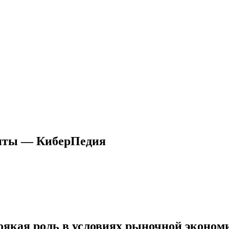
иты — КиберПедия
оякая роль в условиях рыночной экономи