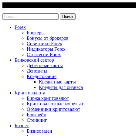
Skip
6 August, 2026
to
invest-easy.ru
content
Найти:
Forex
Брокеры
Бонусы от брокеров
Советники Forex
Индикаторы Forex
Стратегии Forex
Банковский сектор
Дебетовые карты
Депозиты
Кредитование
Кредитные карты
Кредиты для бизнеса
Криптовалюта
Биржа криптовалют
Криптовалютные кошельки
Обменники криптовалют
Блокчейн
Стейкинг
Бизнес
Бизнес идеи