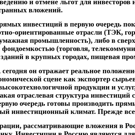
дению и отмене льгот для инвесторов и 
странных вложений.
ямых инвестиций в первую очередь пока
ортно-ориентированные отрасли (ТЭК, 
бумажная промышленность), либо в све
 фондоемкостью (торговля, телекоммуни
зданий в крупных городах, пищевая пр
, сегодня он отражает реальное положен
ономической сцене как экспортер сырьев
высокотехнологичной продукции и услуг
такая отраслевая структура инвестиций с
ервую очередь готовы производить прямы
ый инвестиционный климат. Прежде всег
ации, рассматривающие вложения в Росс
нку. Инвестиции в Россию являются дл