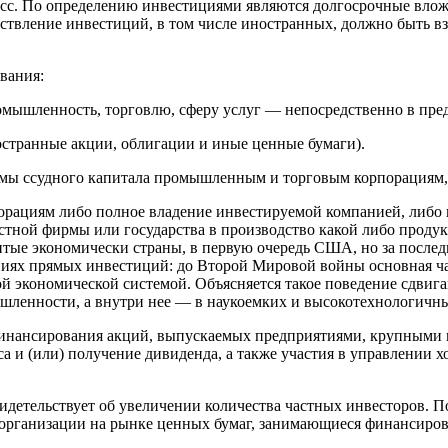
сс. По определению инвестициями являются долгосрочные вложе
ствление инвестиций, в том числе иностранных, должно быть в
вания:
омышленность, торговлю, сферу услуг — непосредственно в пред
странные акции, облигации и иные ценные бумаги).
мы ссудного капитала промышленным и торговым корпорациям,
ациям либо полное владение инвестируемой компанией, либо п
ной фирмы или государства в производство какой либо продукц
тые экономически страны, в первую очередь США, но за послед
ниях прямых инвестиций: до Второй Мировой войны основная час
й экономической системой. Объясняется такое поведение сдвига
ленности, а внутри нее — в наукоемких и высокотехнологичны
финансирования акций, выпускаемых предприятиями, крупными
а и (или) получение дивиденда, а также участия в управлении
видетельствует об увеличении количества частных инвесторов.
организации на рынке ценных бумаг, занимающиеся финансиро