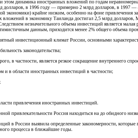
ри этом динамика иностранных вложений по годам неравномерна
лрд долларов, в 1996 году — примерно 2 млрд долларов, в 1997 —
ой экономики) крайне низким, особенно на фоне привлечения з
 вложений в экономику Таиланда достигал 2,5 млрд долларов, 
Следствием незначительного объема инвестиций является мала
птимистичным данным, приходится менее 2% общего объема про
иятный инвестиционный климат России, основными характерист
бильность законодательства;
торого, в частности, является резкое сокращение внутреннего с
м и в области иностранных инвестиций в частности;
;
области привлечения иностранных инвестиций.
нной привлекательности Россия находиться на до обидного низк
иций в России выявила определенные закономерности, которые
ного процесса в ближайшие годы.