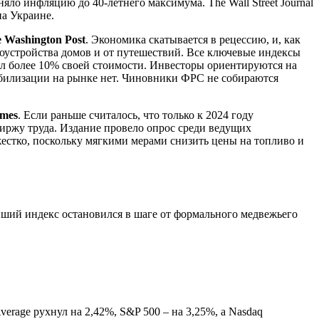
яло инфляцию до 40-летнего максимума. The Wall Street Journal
на Украине.
 Washington Post
. Экономика скатывается в рецессию, и, как
гоустройства домов и от путешествий. Все ключевые индексы
л более 10% своей стоимости. Инвесторы ориентируются на
абилизации на рынке нет. Чиновники ФРС не собираются
imes
. Если раньше считалось, что только к 2024 году
биржу труда. Издание провело опрос среди ведущих
естко, поскольку мягкими мерами снизить цены на топливо и
йший индекс остановился в шаге от формального медвежьего
verage рухнул на 2,42%, S&P 500 – на 3,25%, а Nasdaq