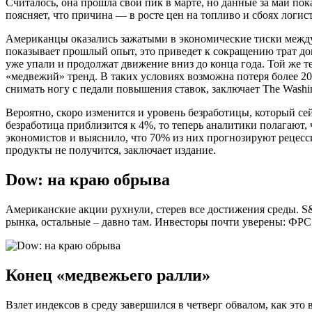
Считалось, она прошла свой пик в марте, но данные за май пок
поясняет, что причина — в росте цен на топливо и сбоях логи
Американцы оказались зажатыми в экономические тиски межд
показывает прошлый опыт, это приведет к сокращению трат до
уже упали и продолжат движение вниз до конца года. Той же
«медвежий» тренд. В таких условиях возможна потеря более 2
снимать ногу с педали повышения ставок, заключает The Washin
Вероятно, скоро изменится и уровень безработицы, который се
безработица приблизится к 4%, то теперь аналитики полагают
экономистов и выяснило, что 70% из них прогнозируют рецесс
продукты не получится, заключает издание.
Dow: на краю обрыва
Американские акции рухнули, стерев все достижения среды. S
рынка, остальные – давно там. Инвесторы почти уверены: ФР
Конец «медвежьего ралли»
Взлет индексов в среду завершился в четверг обвалом, как это 