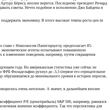
 Артуру Бёрнсу, вполне верится. Последнему президент Ричард
 давать советы. Нечто подобное в исполнении Джо Байдена и
 поддержать экономику. В итоге высокие темпы роста цен (и
о главе с Николаосом Панигирцоглу, предполагает 85-
 и экономические агенты испытывают повышенную
их к изменению поведения, например, путем сокращения
едующем году. Но американская статистика уже сейчас не
и ФРБ Филадельфии рухнул до -3,3 (первое его отрицательное
ницу обрушившемся до минимального уровня в истории опросов,
оворилось очень неплохие. А значит, в дальнейшем вполне
 коэффициент P/E (цена/прибыль) S&P 500, например, равнялся
увеличивая значение коэффициента. Так что перспективы для