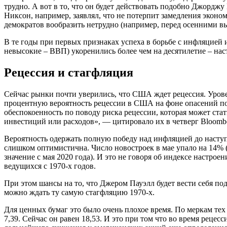
трудно. А вот в то, что он будет действовать подобно Джордж
Никсон, например, заявлял, что не потерпит замедления эконо
демократов вообразить нетрудно (например, перед осенними в
В те годы при первых признаках успеха в борьбе с инфляцией 
невысокие – ВВП) укоренились более чем на десятилетие – нас
Рецессия и стагфляция
Сейчас рынки почти уверились, что США ждет рецессия. Уровен
процентную вероятность рецессии в США на фоне опасений п
обеспокоенность по поводу риска рецессии, которая может ст
инвестиций или расходов», — цитировало их в четверг Bloomb
Вероятность одержать полную победу над инфляцией до наступл
слишком оптимистична. Число новостроек в мае упало на 14% 
значение с мая 2020 года). И это не говоря об индексе наст
ведущихся с 1970-х годов.
При этом шансы на то, что Джером Пауэлл будет вести себя по
можно ждать ту самую стагфляцию 1970-х.
Для ценных бумаг это было очень плохое время. По меркам тех
7,39. Сейчас он равен 18,53. И это при том что во время реце