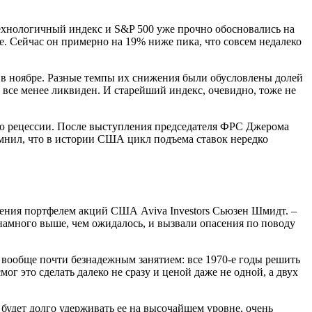
отехнологичный индекс и S&P 500 уже прочно обосновались на
е. Сейчас он примерно на 19% ниже пика, что совсем недалеко
е в ноябре. Разные темпы их снижения были обусловлены долей
 все менее ликвиден. И старейший индекс, очевидно, тоже не
нию рецессии. После выступления председателя ФРС Джерома
помнил, что в истории США цикл подъема ставок нередко
вления портфелем акций США Aviva Investors Сьюзен Шмидт. –
намного выше, чем ожидалось, и вызвали опасения по поводу
а вообще почти безнадежным занятием: все 1970-е годы решить
г это сделать далеко не сразу и ценой даже не одной, а двух
, будет долго удерживать ее на высочайшем уровне, очень