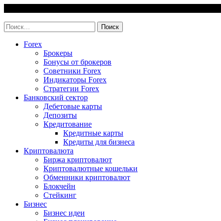
Skip
6 August, 2026
to
invest-easy.ru
content
Найти:
Forex
Брокеры
Бонусы от брокеров
Советники Forex
Индикаторы Forex
Стратегии Forex
Банковский сектор
Дебетовые карты
Депозиты
Кредитование
Кредитные карты
Кредиты для бизнеса
Криптовалюта
Биржа криптовалют
Криптовалютные кошельки
Обменники криптовалют
Блокчейн
Стейкинг
Бизнес
Бизнес идеи