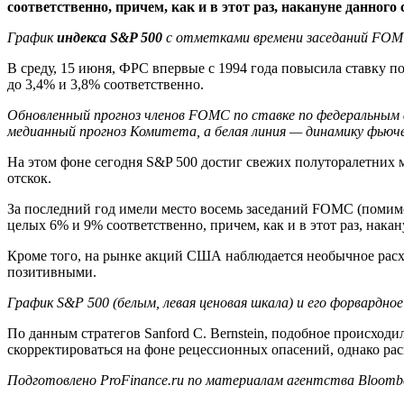
соответственно, причем, как и в этот раз, накануне данно
График
индекса S&P 500
с отметками времени заседаний FOM
В среду, 15 июня, ФРС впервые с 1994 года повысила ставку 
до 3,4% и 3,8% соответственно.
Обновленный прогноз членов FOMC по ставке по федеральным 
медианный прогноз Комитета, а белая линия — динамику фьюче
На этом фоне сегодня S&P 500 достиг свежих полуторалетних
отскок.
За последний год имели место восемь заседаний FOMC (помимо 
целых 6% и 9% соответственно, причем, как и в этот раз, на
Кроме того, на рынке акций США наблюдается необычное расх
позитивными.
График S&P 500 (белым, левая ценовая шкала) и его форвардное
По данным стратегов Sanford C. Bernstein, подобное происхо
скорректироваться на фоне рецессионных опасений, однако р
Подготовлено ProFinance.ru по материалам агентства Bloomb