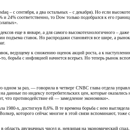
aq – с сентября, а два остальных – с декабря). Но если высок
 и 24% соответственно, то Dow только подобрался к его границ
солапых».
дексов еще в январе, а для самого высокотехнологичного – даж
нии подъема ставок. Но распродажи становятся все шире, а рынок
аг.
ставок, ведущему к снижению оценок акций роста, а к наступле
ц-то, борьба с инфляцией начнется всерьез. Но теперь рынок вс
то одном за раз, — говорила в четверг CNBC глава отдела упра
на данные по индексу потребительских цен, которые оказались 
т, что противодействие ей — замедление экономики».
ла 1980-х, достигнув 8,6%. В те времена борьба с нею выглядел
лкер, которого сейчас многие в этой связи вспоминают, тоже смо
у в область двузначных чисел и, невзирая на экономический спад