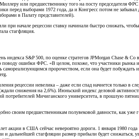
у Миллеру или предшественнику того на посту председателя ФРС
мики перед выборами 1972 года, да и Конгресс потом не забывал
ыборами в Палату представителей).
или при начале рецессии ставку начинали быстро снижать, чтобы
тала стагфляция.
ь индекса S&P 500, по оценке стратегов JPMorgan Chase & Co в
о поводу ошибки ФРС. «В целом, похоже, что участники рынка
ать самореализующимся пророчеством, если она будет побуждать 
erg.
ения рецессии невелика – даже если спад начнется только в сл
(ждали снижения на 2,6%). Июньский индекс деловой активност
роений потребителей Мичиганского университета, в прошлую пят
добно своим предшественникам полувековой давности, как уже г
 лет акции в США сейчас невероятно дороги. 1 января 1980 года
ссии и дальнейшей стагфляции размер прибыли будет снижаться, 