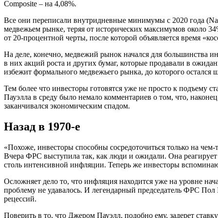
Composite – на 4,08%.
Все они переписали внутридневные минимумы с 2020 года (Nasd
медвежьем рынке, теряя от исторических максимумов около 34%
от 20-процентной черты, после которой объявляется время «ко
На деле, конечно, медвежий рынок начался для большинства ин
в них акций роста и других бумаг, которые продавали в ожида
избежит формального медвежьего рынка, до которого остался ш
Тем более что инвесторы готовятся уже не просто к подъему 
Пауэлла в среду было немало комментариев о том, что, наконе
заканчивался экономическим спадом.
Назад в 1970-е
«Похоже, инвесторы способны сосредоточиться только на чем-
Вчера ФРС выступила так, как люди и ожидали. Она реагирует 
столь интенсивной инфляции. Теперь же инвесторы вспоминаю
Осложняет дело то, что инфляция находится уже на уровне нача
проблему не удавалось. И легендарный председатель ФРС Пол Во
рецессий.
Поверить в то, что Джером Пауэлл, подобно ему, задерет ставк