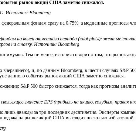
го события рынок акций США заметно снижался.
C. Источник: Bloomberg
по федеральным фондам сразу на 0,75%, а медианные прогнозы ч
фондам на конец отчетного периода («dot plot»): желтые точк
рсов на ставку. Источник: Bloomberg
 минимумов. Тем не менее, история говорит о том, что рынок 
вчерашнего), и, по данным Bloomberg, в шести случаях S&P 500 
кануне данного события рынок акций США заметно снижался.
ождение: S&P 500 быстро снижается, тогда как прогнозы анали
 скользящее значение EPS (прибыль на акцию, голубым, правая ш
дило лишь дважды за три последних десятилетия. Эксперты комп
аспродажа на рынке акций США выглядит несколько избыточной.
erg