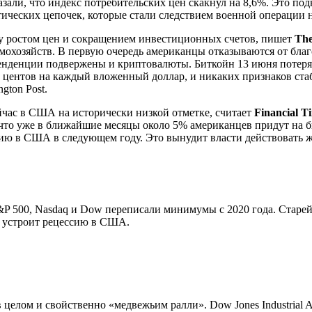
азали, что индекс потребительских цен скакнул на 8,6%. Это подн
стических цепочек, которые стали следствием военной операции 
у ростом цен и сокращением инвестиционных счетов, пишет
The
мохозяйств. В первую очередь американцы отказываются от бла
 тенденции подвержены и криптовалюты. Биткойн 13 июня потеря
0 центов на каждый вложенный доллар, и никаких признаков ст
gton Post.
йчас в США на исторически низкой отметке, считает
Financial T
, что уже в ближайшие месяцы около 5% американцев придут на 
ию в США в следующем году. Это вынудит власти действовать ж
&P 500, Nasdaq и Dow переписали минимумы с 2020 года. Старе
С устроит рецессию в США.
в целом и свойственно «медвежьим ралли». Dow Jones Industrial A