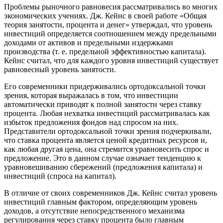
Проблемы рыночного равновесия рассматривались во многих
экономических учениях. Дж. Кейнс в своей работе «Общая
теория занятости, процента и денег» утверждал, что уровень
инвестиций определяется соотношением между предельными
доходами от активов и предельными издержками
производства (т. е. предельной эффективностью капитала).
Кейнс считал, что для каждого уровня инвестиций существует
равновесный уровень занятости.
Его современники придерживались ортодоксальной точки
зрения, которая выражалась в том, что инвестиции
автоматически приводят к полной занятости через ставку
процента. Любая нехватка инвестиций рассматривалась как
избыток предложения фондов над спросом на них.
Представители ортодоксальной точки зрения подчеркивали,
что ставка процента является ценой кредитных ресурсов и,
как любая другая цена, она стремится уравновесить спрос и
предложение. Это в данном случае означает тенденцию к
уравновешиванию сбережений (предложения капитала) и
инвестиций (спроса на капитал).
В отличие от своих современников Дж. Кейнс считал уровень
инвестиций главным фактором, определяющим уровень
доходов, а отсутствие непосредственного механизма
регулирования через ставку процента было главным