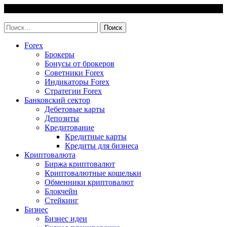
Skip
7 August, 2026
to
invest-easy.ru
content
Найти:
Forex
Брокеры
Бонусы от брокеров
Советники Forex
Индикаторы Forex
Стратегии Forex
Банковский сектор
Дебетовые карты
Депозиты
Кредитование
Кредитные карты
Кредиты для бизнеса
Криптовалюта
Биржа криптовалют
Криптовалютные кошельки
Обменники криптовалют
Блокчейн
Стейкинг
Бизнес
Бизнес идеи