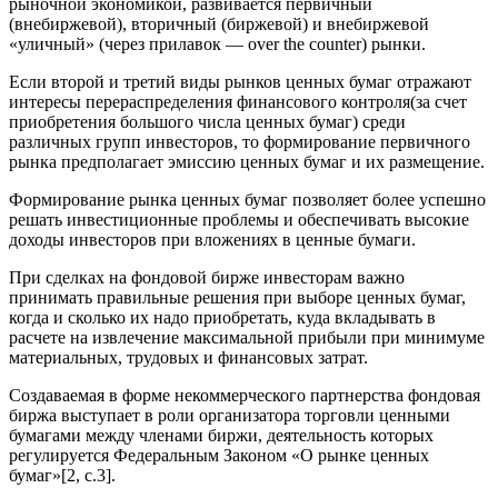
рыночной экономикой, развивается первичный
(внебиржевой), вторичный (биржевой) и внебиржевой
«уличный» (через прилавок — over the counter) рынки.
Если второй и третий виды рынков ценных бумаг отражают
интересы перераспределения финансового контроля(за счет
приобретения большого числа ценных бумаг) среди
различных групп инвесторов, то формирование первичного
рынка предполагает эмиссию ценных бумаг и их размещение.
Формирование рынка ценных бумаг позволяет более успешно
решать инвестиционные проблемы и обеспечивать высокие
доходы инвесторов при вложениях в ценные бумаги.
При сделках на фондовой бирже инвесторам важно
принимать правильные решения при выборе ценных бумаг,
когда и сколько их надо приобретать, куда вкладывать в
расчете на извлечение максимальной прибыли при минимуме
материальных, трудовых и финансовых затрат.
Создаваемая в форме некоммерческого партнерства фондовая
биржа выступает в роли организатора торговли ценными
бумагами между членами биржи, деятельность которых
регулируется Федеральным Законом «О рынке ценных
бумаг»[2, c.3].