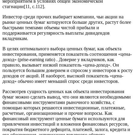
мероприятием в условиях общей экономической
стагнации[11, c.112].
Инвестор среди прочих выбирает компании, чьи акции на
рынке ценных бумаг котируются больше других, растут более
быстрыми темпами объемы чистой прибыли и
поддерживается регулярность выплаты дивидендов
вкладчикам.
В целях оптимального выбора ценных бумаг, как объекта
инвестирования, применяется показатель соотношения «цена-
доход» (prise-earning ratio) . Доверие у вкладчиков, как
правило, вызывает низкий показатель «цена-доход». Он
пользуется большим доверием и спросом у инвесторов к росту
доходов от акций. И наоборот, высокий показатель «цена-
доход» обычно имеет меньший спрос среди инвесторов.
Рассмотрев сущность ценных как объекта инвестирования
бумаг можно сделать вывод, что они являются необходимыми
финансовыми инструментами рыночного хозяйства, с
помощью которых решаются инвестиционные, платежные,
расчетные, организационные и прочие вопросы. Как
финансовый инструмент ценные бумаги используются для
привлечения инвестиций и вложения финансовых ресурсов,
покрытия бюджетного дефицита, платежей, залога, кредита и
его обеспечения, активизации товарного оборота,