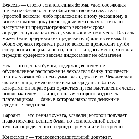
Вексель — строго установленная форма, удостоверяющая
ничем не обусловленное обязательство векселедателя
(простой вексель), либо предложение иному указанному в
векселе плательщику (переводный вексель) уплатить по
наступлении предусмотренного векселем срока
определенную денежную сумму в конкретном месте. Вексель
может быть ордерным (на предъявителя) или именным. В
обоих случаях передача прав по векселю происходит путём
совершения специальной надписи — индоссамента, хотя для
передачи ордерного векселя индоссамент не обязателен.
Чек — это ценная бумага, содержащая ничем не
обусловленное распоряжение чекодателя банку произвести
платеж указанной в нем суммы чекодержателю. Чекодателем
является лицо, имеющее денежные средства в банке,
которыми он вправе распоряжаться путем выставления чеков,
чекодержателем — лицо, в пользу которого выдан чек,
плательщиком — банк, в котором находятся денежные
средства чекодателя.
Варрант — это ценная бумага, владелец которой получает
право покупки ценных бумаг по установленной цене в
течение определенного периода времени или бессрочно.
Коносамент — товарораспорядительный документ,