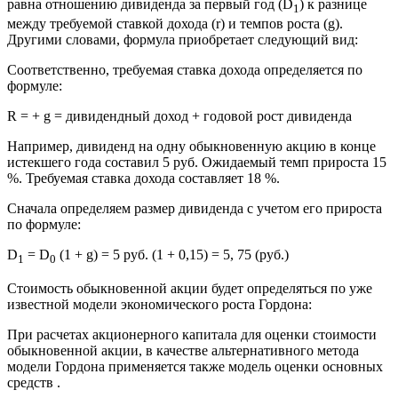
равна отношению дивиденда за первый год (D
) к разнице
1
между требуемой ставкой дохода (r) и темпов роста (g).
Другими словами, формула приобретает следующий вид:
Соответственно, требуемая ставка дохода определяется по
формуле:
R = + g = дивидендный доход + годовой рост дивиденда
Например, дивиденд на одну обыкновенную акцию в конце
истекшего года составил 5 руб. Ожидаемый темп прироста 15
%. Требуемая ставка дохода составляет 18 %.
Сначала определяем размер дивиденда с учетом его прироста
по формуле:
D
= D
(1 + g) = 5 руб. (1 + 0,15) = 5, 75 (руб.)
1
0
Стоимость обыкновенной акции будет определяться по уже
известной модели экономического роста Гордона:
При расчетах акционерного капитала для оценки стоимости
обыкновенной акции, в качестве альтернативного метода
модели Гордона применяется также модель оценки основных
средств .