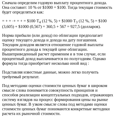
Сначала определим годовую выплату процентного дохода.
Она составит: 10 % от $1000 = $100. Тогда текущая стоимость
будет определяться как:
= + = ·+ = + = $100·Т
(12 %, 5) + $1000·Т
(12 %, 5) = $100
4
3
(3,605) + $1000 (0,567) = 360,5 + 567 = 927,5 (долларов).
Норма прибыли (или доход) по облигации предполагает
оценку текущего дохода и дохода на дату погашения.
Текущим доходом является отношение годовой выплаты
процентного дохода к текущей цене облигации.
Вышеприведенный расчет применим и в том случае, если
процентный доход выплачивается по полугодиям. Однако
формула тогда приобретает несколько иной вид :
Подставляя известные данные, можно легко получить
требуемый результат.
Под методами оценки стоимости ценных бумаг в широком
смысле слова понимается совокупность принципов и
способов реализации концептуальных подходов, отражающих
систему взглядов на процесс формирования цены на рынке
ценных бумаг. В узком смысле слова под методами оценки
стоимости ценных бумаг понимаются конкретные методики
расчета их рыночной стоимости.