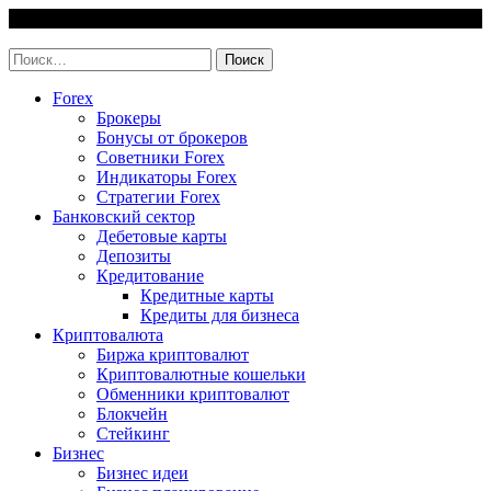
Skip
7 August, 2026
to
invest-easy.ru
content
Найти:
Forex
Брокеры
Бонусы от брокеров
Советники Forex
Индикаторы Forex
Стратегии Forex
Банковский сектор
Дебетовые карты
Депозиты
Кредитование
Кредитные карты
Кредиты для бизнеса
Криптовалюта
Биржа криптовалют
Криптовалютные кошельки
Обменники криптовалют
Блокчейн
Стейкинг
Бизнес
Бизнес идеи