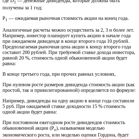
где D
— денежные дивиденды, которые должны быть
1
получены за 1 год;
Р
— ожидаемая рыночная стоимость акции на конец года.
1
Аналогичные расчеты можно осуществить за 2, 3 и более лет.
Например, инвестор планирует купить акцию в начале года
при ожидаемом дивиденде в конце второго года 10 рублей.
Предполагаемая рыночная цена акции к концу второго года
составит 200 рублей. При требуемой ставке дохода инвестора,
равной 20 %, стоимость одной обыкновенной акции будет
равна:
В конце третьего года, при прочих равных условиях,
При нулевом росте размеров дивиденда стоимость акции (как
простой, так и привилегированной) определяется по формуле:
Например, дивиденды на одну акцию в конце года составили
5 руб. При ожидаемой ставке доходности 15 % стоимость
одной акции будет равна:
При постоянном ежегодном росте дивидендов стоимость
обыкновенной акции (Р
), называемая моделью
о
экономического роста, или моделью оценки Гордона, будет