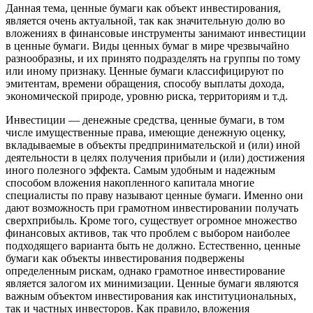
Данная тема, ценные бумаги как объект инвестирования,
является очень актуальной, так как значительную долю во
вложениях в финансовые инструменты занимают инвестиции
в ценные бумаги. Виды ценных бумаг в мире чрезвычайно
разнообразны, и их принято подразделять на группы по тому
или иному признаку. Ценные бумаги классифицируют по
эмитентам, времени обращения, способу выплаты дохода,
экономической природе, уровню риска, территориям и т.д.
Инвестиции — денежные средства, ценные бумаги, в том
числе имущественные права, имеющие денежную оценку,
вкладываемые в объекты предпринимательской и (или) иной
деятельности в целях получения прибыли и (или) достижения
иного полезного эффекта. Самым удобным и надежным
способом вложения накопленного капитала многие
специалисты по праву называют ценные бумаги. Именно они
дают возможность при грамотном инвестировании получать
сверхприбыль. Кроме того, существует огромное множество
финансовых активов, так что проблем с выбором наиболее
подходящего варианта быть не должно. Естественно, ценные
бумаги как объекты инвестирования подвержены
определенным рискам, однако грамотное инвестирование
является залогом их минимизации. Ценные бумаги являются
важным объектом инвестирования как институциональных,
так и частных инвесторов. Как правило, вложения