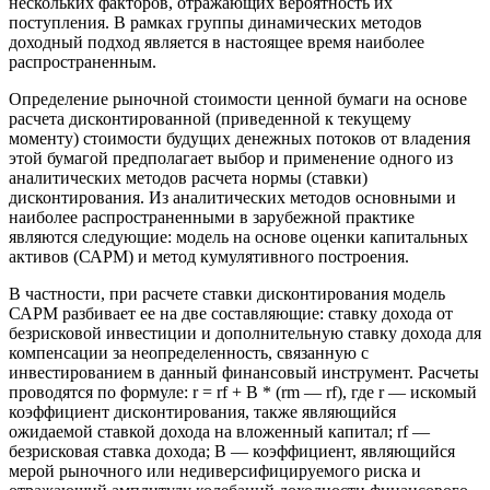
нескольких факторов, отражающих вероятность их
поступления. В рамках группы динамических методов
доходный подход является в настоящее время наиболее
распространенным.
Определение рыночной стоимости ценной бумаги на основе
расчета дисконтированной (приведенной к текущему
моменту) стоимости будущих денежных потоков от владения
этой бумагой предполагает выбор и применение одного из
аналитических методов расчета нормы (ставки)
дисконтирования. Из аналитических методов основными и
наиболее распространенными в зарубежной практике
являются следующие: модель на основе оценки капитальных
активов (САРМ) и метод кумулятивного построения.
В частности, при расчете ставки дисконтирования модель
САРМ разбивает ее на две составляющие: ставку дохода от
безрисковой инвестиции и дополнительную ставку дохода для
компенсации за неопределенность, связанную с
инвестированием в данный финансовый инструмент. Расчеты
проводятся по формуле: r = rf + B * (rm — rf), где r — искомый
коэффициент дисконтирования, также являющийся
ожидаемой ставкой дохода на вложенный капитал; rf —
безрисковая ставка дохода; B — коэффициент, являющийся
мерой рыночного или недиверсифицируемого риска и