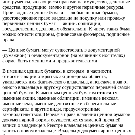
инструменты, являющиеся правами на имущество, денежные
средства, продукцию, землю и другие первичные ресурсы.
Производные ценные бумаги — любые ценные бумаги,
удостоверяющие право владельца на покупку или продажу
первичных ценных бумаг — акций, облигаций,
государственных долговых обязательств. К числу таких бумаг
можно отнести опционы, финансовые фьючерсы, подписные
права.
— Ценные бумаги могут существовать в документарной
(бумажной) и бездокументарной (на машинных носителях)
форме, быть именными и предъявительскими.
В именных ценных бумагах, к которым, в частности,
относятся акции открытых акционерных обществ,
указывается имя фактического владельца, а передача прав от
одного владельца к другому осуществляется передачей самой
ценной бумаги. К именным ценным бумагам относятся
именные акции, именные облигации, именные векселя,
именные чеки, именные депозитные и сберегательные
сертификаты и другие виды, предусмотренные
законодательством. Передача права владения ценной бумагой
документарной формы осуществляется заменой прежней
записи о владельце в Реестре владельцев ценных бумаг на
запись о новом владельце. Владельцу документарных ценных