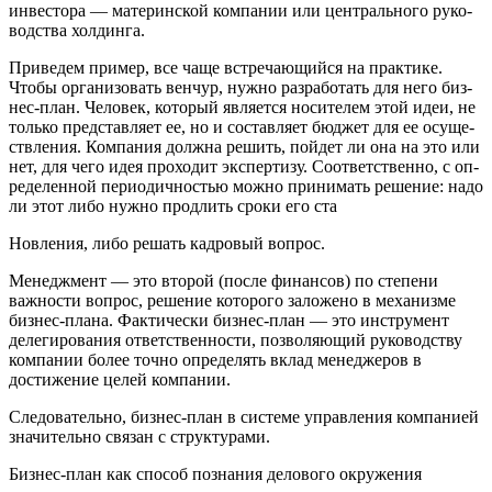
инвестора — материнской компании или центрального руко­
водства холдинга.
Приведем пример, все чаще встречающийся на практике.
Чтобы организовать венчур, нужно разработать для него биз­
нес-план. Человек, который является носителем этой идеи, не
только представляет ее, но и составляет бюджет для ее осуще­
ствления. Компания должна решить, пойдет ли она на это или
нет, для чего идея проходит экспертизу. Соответственно, с оп­
ределенной периодичностью можно принимать решение: надо
ли этот либо нужно продлить сроки его ста­
Новления, либо решать кадровый вопрос.
Менеджмент — это второй (после финансов) по степени
важности вопрос, решение которого заложено в механизме
биз­нес-плана. Фактически бизнес-план — это инструмент
делеги­рования ответственности, позволяющий руководству
компа­нии более точно определять вклад менеджеров в
достижение целей компании.
Следовательно, бизнес-план в системе управления компа­нией
значительно связан с структурами.
Бизнес-план как способ познания делового окружения