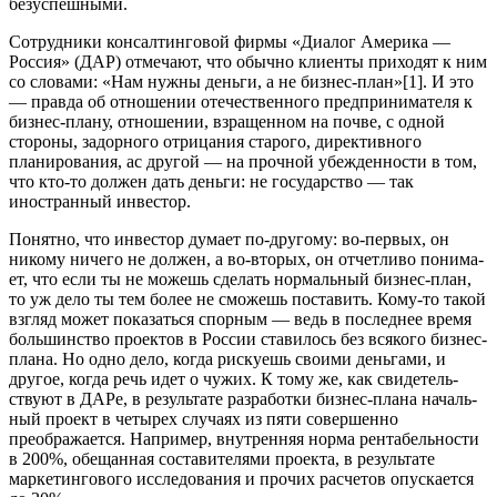
безуспешны­ми.
Сотрудники консалтинговой фирмы «Диалог Америка —
Россия» (ДАР) отмечают, что обычно клиенты приходят к ним
со словами: «Нам нужны деньги, а не бизнес-план»[1]. И это
— правда об отношении отечественного предпринимателя к
биз­нес-плану, отношении, взращенном на почве, с одной
сторо­ны, задорного отрицания старого, директивного
планирования, ас другой — на прочной убежденности в том,
что кто-то должен дать деньги: не государство — так
иностранный инвестор.
Понятно, что инвестор думает по-другому: во-первых, он
никому ничего не должен, а во-вторых, он отчетливо понима­
ет, что если ты не можешь сделать нормальный бизнес-план,
то уж дело ты тем более не сможешь поставить. Кому-то такой
взгляд может показаться спорным — ведь в последнее время
большинство проектов в России ставилось без всякого биз­нес-
плана. Но одно дело, когда рискуешь своими деньгами, и
другое, когда речь идет о чужих. К тому же, как свидетель­
ствуют в ДАРе, в результате разработки бизнес-плана началь­
ный проект в четырех случаях из пяти совершенно
преобража­ется. Например, внутренняя норма рентабельности
в 200%, обещанная составителями проекта, в результате
маркетинго­вого исследования и прочих расчетов опускается