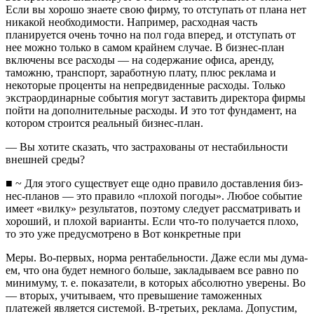
Если вы хорошо знаете свою фирму, то отступать от плана нет
ника­кой необходимости. Например, расходная часть
планируется очень точно на пол года вперед, и отступать от
нее можно толь­ко в самом крайнем случае. В бизнес-план
включены все рас­ходы — на содержание офиса, аренду,
таможню, транспорт, за­работную плату, плюс реклама и
некоторые проценты на не­предвиденные расходы. Только
экстраординарные события могут заставить директора фирмы
пойти на дополнительные расходы. И это тот фундамент, на
котором строится реальный бизнес-план.
— Вы хотите сказать, что застрахованы от нестабильно­сти
внешней среды?
■ ~ Для этого существует еще одно правило доставления биз­
нес-планов — это правило «плохой погоды». Любое событие
имеет «вилку» результатов, поэтому следует рассматривать и
хороший, и плохой варианты. Если что-то получается плохо,
то это уже предусмотрено в Вот конкретные при­
Меры. Во-первых, норма рентабельности. Даже если мы дума­
ем, что она будет немного больше, закладываем все равно по
минимуму, т. е. показатели, в которых абсолютно уверены. Во
— вторых, учитываем, что превышение таможенных
платежей является системой. В-третьих, реклама. Допустим,