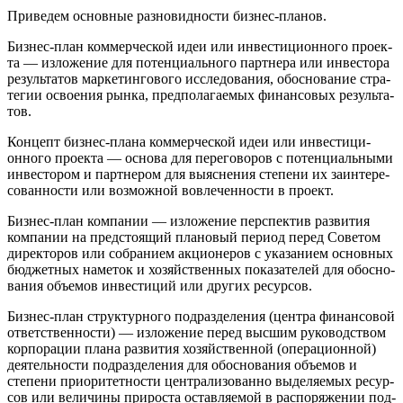
Приведем основные разновидности бизнес-планов.
Бизнес-план коммерческой идеи или инвестиционного проек­
та — изложение для потенциального партнера или инвестора
результатов маркетингового исследования, обоснование стра­
тегии освоения рынка, предполагаемых финансовых результа­
тов.
Концепт бизнес-плана коммерческой идеи или инвестици­
онного проекта — основа для переговоров с потенциальными
инвестором и партнером для выяснения степени их заинтере­
сованности или возможной вовлеченности в проект.
Бизнес-план компании — изложение перспектив развития
компании на предстоящий плановый период перед Советом
директоров или собранием акционеров с указанием основных
бюджетных наметок и хозяйственных показателей для обосно­
вания объемов инвестиций или других ресурсов.
Бизнес-план структурного подразделения (центра финансо­вой
ответственности) — изложение перед высшим руковод­ством
корпорации плана развития хозяйственной (операцион­ной)
деятельности подразделения для обоснования объемов и
степени приоритетности централизованно выделяемых ресур­
сов или величины прироста оставляемой в распоряжении под­