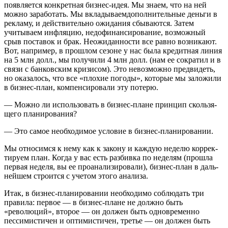
появляется конкретная бизнес-идея. Мы знаем, что на ней
можно зарабо­тать. Мы вкладываемдополнительные деньги в
рекламу, и дей­ствительно ожидания сбываются. Затем
учитываем инфляцию, недофинансирование, возможный
срыв поставок и брак. Нео­жиданности все равно возникают.
Вот, например, в прошлом сезоне у нас была кредитная линия
на 5 млн долл., мы получили 4 млн долл. (нам ее сократил и в
связи с банковским кризисом). Это невозможно предвидеть,
но оказалось, что все «плохие по­годы», которые мы заложили
в бизнес-план, компенсировали эту потерю.
— Можно ли использовать в бизнес-плане принцип скользя­
щего планирования?
— Это самое необходимое условие в бизнес-планировании.
Мы относимся к нему как к закону и каждую неделю коррек­
тируем план. Когда у вас есть разбивка по неделям (прошла
первая неделя, вы ее проанализировали), бизнес-план в даль­
нейшем строится с учетом этого анализа.
Итак, в бизнес-планировании необходимо соблюдать три
правила: первое — в бизнес-плане не должно быть
«революций», второе — он должен быть одновременно
пессимистичен и опти­мистичен, третье — он должен быть