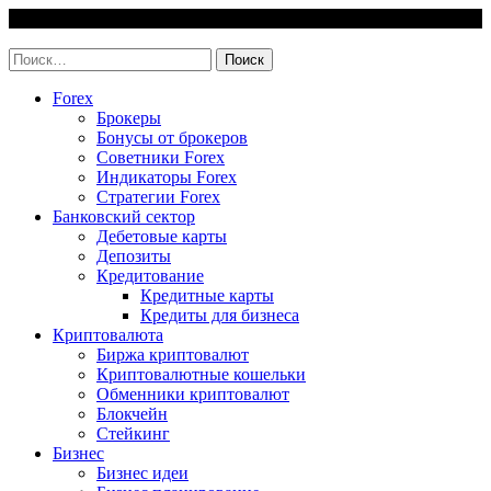
Skip
6 August, 2026
to
invest-easy.ru
content
Найти:
Forex
Брокеры
Бонусы от брокеров
Советники Forex
Индикаторы Forex
Стратегии Forex
Банковский сектор
Дебетовые карты
Депозиты
Кредитование
Кредитные карты
Кредиты для бизнеса
Криптовалюта
Биржа криптовалют
Криптовалютные кошельки
Обменники криптовалют
Блокчейн
Стейкинг
Бизнес
Бизнес идеи