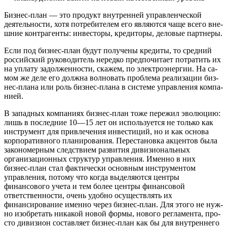
Бизнес-план — это продукт внутренней управленческой
деятельности, хотя потребителем его являются чаще всего вне­
шние контрагенты: инвесторы, кредиторы, деловые партнеры.
Если под бизнес-план будут получены кредиты, то средний
российский руководитель нередко предпочитает потратить их
на уплату задолженности, скажем, по электроэнергии. На са­
мом же деле его должна волновать проблема реализации биз­
нес-плана или роль бизнес-плана в системе управления компа­
нией.
В западных компаниях бизнес-план тоже пережил эволю­цию:
лишь в последние 10—15 лет он используется не только как
инструмент для привлечения инвестиций, но и как основа
корпоративного планирования. Перестановка акцентов была
закономерным следствием развития дивизиональных
организа­ционных структур управления. Именно в них
бизнес-план стал фактически основным инструментом
управления, потому что когда выделяются центры
финансового учета и тем более цен­тры финансовой
ответственности, очень удобно осуществлять их
финансирование именно через бизнес-план. Для этого не нуж­
но изобретать никакой новой формы, нового регламента, про­
сто дивизион составляет бизнес-план как бы для внутреннего