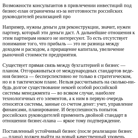
Возможности консультантов в привлечении инвестиций под
бизнес-план ограничены из-за неготовности российских
руководителей реализацией про­
Например, нужны деньги для реконструкции, значит, ну­жен
партнер, который эти деньги даст. А дальнейшие отноше­ния к
этим партнерам никого не интересуют. То есть отсут­ствует
понимание того, что прибыль — это не разница между
доходом и расходом, а приращение капитала, увеличение
рыноч­ной стоимости предприятия.
Существует прямая связь между бухгалтерией и бизнес —
планом. Отгораживаться от международных стандартов веде­
ния бизнеса — бесперспективно не только в стратегическом,
но и в тактическом плане. Нельзя рассчитывать на сколько-ни­
будь долгое существование некоей особой российской
системы менеджмента — во всяком случае, наиболее
технологичных его элементов, а к ним в первую очередь
относятся системы, занные со счетом денег: учет, управление
финансами, плани­рование. И безуспешность попыток
российских руководите­лей применить двойной стандарт в
отношении бизнес-плана — яркое тому подтверждение.
Поставленный устойчивый бизнес (после реализации бизнес
— плана) должен выйти на новый качественный уровень