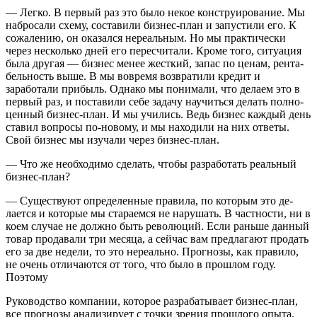
— Легко. В первый раз это было некое конструирование. Мы
набросали схему, составили бизнес-план и запустили его. К
сожалению, он оказался нереальным. Но мы практически
через несколько дней его пересчитали. Кроме того, ситуация
была другая — бизнес менее жесткий, запас по ценам, рента­
бельность выше. В мы вовремя возвратили кредит и
заработали прибыль. Однако мы понимали, что делаем это в
первый раз, и поставили себе задачу научиться делать полно­
ценный бизнес-план. И мы учились. Ведь бизнес каждый день
ставил вопросы по-новому, и мы находили на них ответы.
Свой бизнес мы изучали через бизнес-план.
— Что же необходимо сделать, чтобы разработать реаль­ный
бизнес-план?
— Существуют определенные правила, по которым это де­
лается и которые мы стараемся не нарушать. В частности, ни в
коем случае не должно быть революций. Если раньше данный
товар продавали три месяца, а сейчас вам предлагают продать
его за две недели, то это нереально. Прогнозы, как правило,
не очень отличаются от того, что было в прошлом году.
Поэтому
Руководство компании, которое разрабатывает бизнес-план,
все прогнозы анализирует с точки зрения прошлого опыта.