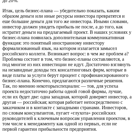
до 20%.
Итак, цель бизнес-плана — убедительно показать, каким
образом деньги или иные ресурсы инвестора превратятся и
еше большие деньги для того же инвестора. Иными словами,
инве­стор должен увидеть прибыль не после, а до того, как
истратит деньги на предлагаемый проект. В наших условиях у
бизнес-пла­на появилась дополнительная коммуникативная
функция: это понятный иностранному инвестору
формализованный язык, на котором излагается замысел
российского коллеги. Возникает вопрос: в чем же проблем а?
Проблема состоит в том, что биз­нес-планы составляются, а
под многие из них инвестиции не идут. Достаточно взглянуть
на незавидные доходы тех консал­тинговых фирм, которые в
виде платы за услуги берут процент с профинансированного
бизнес-плана. Конечно, предлагают­ся различные решения.
Так, по мнению некоторыхспециалис — тов, для успеха
проекта недостаточно работы одной говой фирмы, лучше,
если их будет две: одна западная, которой доверяет инвестор, а
другая — российская; которая работает непосредственно с
заказчиком и в контакте с западными стра­нами. Инвесторов,
по словам консультантов, пугает «глухота» российских
руководителей к ключевым вопросам управления про­ектом, в
том числе к менеджменту как одной из первых, если не
первой гарантии прибыльности предприятия.