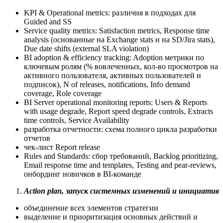
KPI & Operational metrics: различия в подходах для
Guided and SS
Service quality metrics: Satisfaction metrics, Response time
analysis (основанные на Exchange stats и на SD/Jira stats),
Due date shifts (external SLA violation)
BI adoption & efficiency tracking: Adoption метрики по
ключевым ролям (% вовлеченных, кол-во просмотров на
активного пользователя, активных пользователей и
подписок), N of releases, notifications, Info demand
coverage, Role coverage
BI Server operational monitoring reports: Users & Reports
with usage degrade, Report speed degrade controls, Extracts
time controls, Service Availability
разработка отчетности: cхема полного цикла разработки
отчетов
чек-лист Report release
Rules and Standards: сбор требований, Backlog prioritizing,
Email response time and templates, Testing and pear-reviews,
онбординг новичков в BI-команде
Action plan, запуск системных изменений и инициатив
объединение всех элементов стратегии
выделение и приоритизация основных действий и