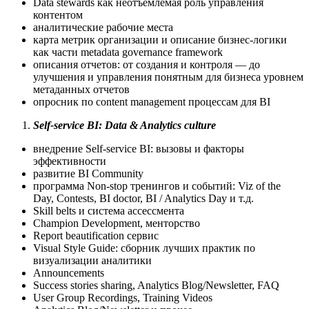
Data stewards как неотъемлемая роль управления
контентом
аналитические рабочие места
карта метрик организации и описание бизнес-логики
как части metadata governance framework
описания отчетов: от создания и контроля — до
улучшения и управления понятным для бизнеса уровнем
метаданных отчетов
опросник по content management процессам для BI
Self-service BI: Data & Analytics culture
внедрение Self-service BI: вызовы и факторы
эффективности
развитие BI Community
программа Non-stop тренингов и событий: Viz of the
Day, Contests, BI doctor, BI / Analytics Day и т.д.
Skill belts и система ассессмента
Champion Development, менторство
Report beautification сервис
Visual Style Guide: сборник лучших практик по
визуализации аналитики
Announcements
Success stories sharing, Analytics Blog/Newsletter, FAQ
User Group Recordings, Training Videos