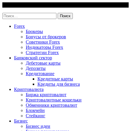
Skip
8 August, 2026
to
invest-easy.ru
content
Найти:
Forex
Брокеры
Бонусы от брокеров
Советники Forex
Индикаторы Forex
Стратегии Forex
Банковский сектор
Дебетовые карты
Депозиты
Кредитование
Кредитные карты
Кредиты для бизнеса
Криптовалюта
Биржа криптовалют
Криптовалютные кошельки
Обменники криптовалют
Блокчейн
Стейкинг
Бизнес
Бизнес идеи