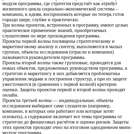
модуля программы, где стратегия предстаёт как атрибут
жизненного цикла социально-экономической системы –
компании, к идеям, воспринимать которые он теперь готов
гораздо шире, глубже и практически.
Три волны проектов, встроенных в программу, имеют целью
практическое применение знаний, приобретаемых
слушателями по мере прохождения программы.
Проекты первой волны посвящены стратегическому и
маркетинговому анализу и синтезу, выполняются в малых
группах, объекты исследования (отрасли и компании)
назначаются руководителем программы.
Проекты второй волны также групповые, проводятся для
новых объектов, предложенных руководством программы, к
стратегии и маркетингу в них добавляется проблематика
управления людьми и построения структур, а при их защите
ужесточаются (в сравнении с первой волной) критерии
оценки. Защиты проектов первой и второй волны проходят
онлайн.
Проекты третьей волны — индивидуальные, объекты
исследования выбирают сами слушатели (например,
компании, в которых они работают или которые хотят
основать), а содержание включает все темы программы от
стратегии до финансовых расчётов и оценки рисков. Защиты
этих проектов проходят очно на итоговом однодневном мини-
модуле программы.