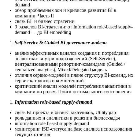
demand
обзор проблемных зон и кризисов развития BI в
компании. Часть II
связь BI- и бизнес-стратегии
9 разделов BI-стратегии: от Information role-based supply-
demand — до BI embedding
Self-Service & Guided BI governance модели
анализ эффективных каналов создания и потребления
аналитики: внутри подразделений (Self-Service),
централизованными репортинг-командами (Guided /
centralized analytics), Mixed/Delegated модель
отличия сервис-моделей в плане структур BI-команд, их
сервис каталогов и компетенций
критический анализ моделей потребления аналитики в
компании по ролям. Поиск оптимального соотношения
Information role-based supply-demand
связь BI-проекта и бизнес-заказчиков, Utility gap
роль данных и аналитики в решении бизнес-задач
information role-based supply-demand
мониторинг ISD-статуса на базе анализа использования
текущих отчетов