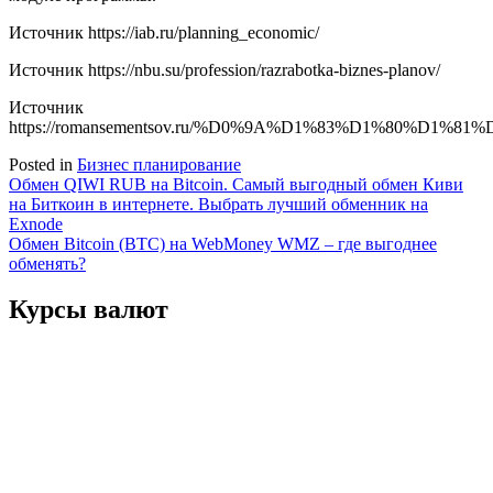
Источник
https://iab.ru/planning_economic/
Источник
https://nbu.su/profession/razrabotka-biznes-planov/
Источник
https://romansementsov.ru/%D0%9A%D1%83%D1%80
Posted in
Бизнес планирование
Навигация
Обмен QIWI RUB на Bitcoin. Самый выгодный обмен Киви
на Биткоин в интернете. Выбрать лучший обменник на
по
Exnode
записям
Обмен Bitcoin (BTC) на WebMoney WMZ – где выгоднее
обменять?
Курсы валют