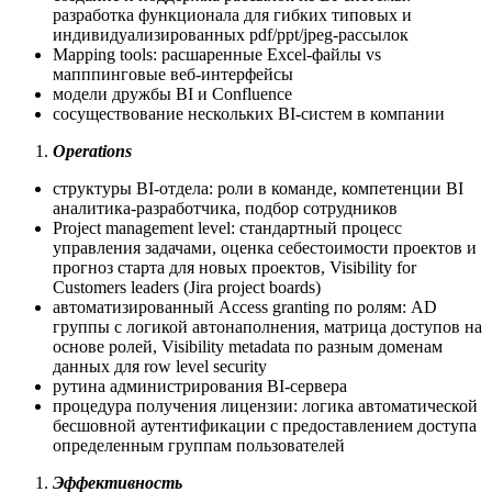
разработка функционала для гибких типовых и
индивидуализированных pdf/ppt/jpeg-рассылок
Mapping tools: расшаренные Excel-файлы vs
мапппинговые веб-интерфейсы
модели дружбы BI и Confluence
сосуществование нескольких BI-систем в компании
Operations
структуры BI-отдела: роли в команде, компетенции BI
аналитика-разработчика, подбор сотрудников
Project management level: стандартный процесс
управления задачами, оценка себестоимости проектов и
прогноз старта для новых проектов, Visibility for
Customers leaders (Jira project boards)
автоматизированный Access granting по ролям: AD
группы с логикой автонаполнения, матрица доступов на
основе ролей, Visibility metadata по разным доменам
данных для row level security
рутина администрирования BI-сервера
процедура получения лицензии: логика автоматической
бесшовной аутентификации с предоставлением доступа
определенным группам пользователей
Эффективность