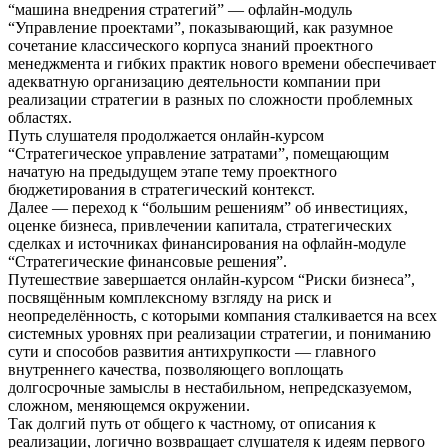
“машина внедрения стратегий” — офлайн-модуль
“Управление проектами”, показывающий, как разумное
сочетание классического корпуса знаний проектного
менеджмента и гибких практик нового времени обеспечивает
адекватную организацию деятельности компании при
реализации стратегии в разных по сложности проблемных
областях.
Путь слушателя продолжается онлайн-курсом
“Стратегическое управление затратами”, помещающим
начатую на предыдущем этапе тему проектного
бюджетирования в стратегический контекст.
Далее — переход к “большим решениям” об инвестициях,
оценке бизнеса, привлечении капитала, стратегических
сделках и источниках финансирования на офлайн-модуле
“Стратегические финансовые решения”.
Путешествие завершается онлайн-курсом “Риски бизнеса”,
посвящённым комплексному взгляду на риск и
неопределённость, с которыми компания сталкивается на всех
системных уровнях при реализации стратегии, и пониманию
сути и способов развития антихрупкости — главного
внутреннего качества, позволяющего воплощать
долгосрочные замыслы в нестабильном, непредсказуемом,
сложном, меняющемся окружении.
Так долгий путь от общего к частному, от описания к
реализации, логично возвращает слушателя к идеям первого