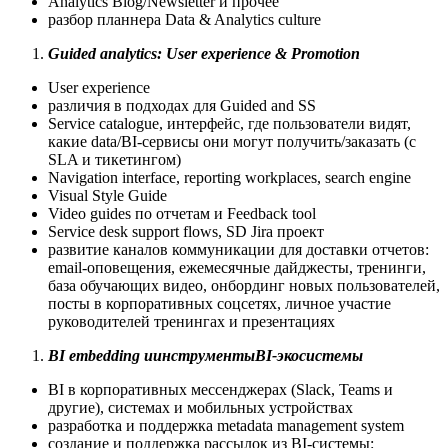
Analytics Blog/Newsletter и прочее
разбор планнера Data & Analytics culture
Guided analytics: User experience & Promotion
User experience
различия в подходах для Guided and SS
Service catalogue, интерфейс, где пользователи видят,
какие data/BI-сервисы они могут получить/заказать (с
SLA и тикетингом)
Navigation interface, reporting workplaces, search engine
Visual Style Guide
Video guides по отчетам и Feedback tool
Service desk support flows, SD Jira проект
развитие каналов коммуникации для доставки отчетов:
email-оповещения, ежемесячные дайджесты, тренинги,
база обучающих видео, онбординг новых пользователей,
посты в корпоративных соцсетях, личное участие
руководителей тренингах и презентациях
BI embedding и
инструменты
BI-экосистемы
BI в корпоративных мессенджерах (Slack, Teams и
другие), системах и мобильных устройствах
разработка и поддержка metadata management system
создание и поддержка рассылок из BI-системы: