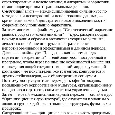
стратегирование и целеполагание, в алгоритмы и эвристики,
помогающие принимать рациональные решения.
Следующий этап
— междисциплинарный онлайн-курс по
методологии исследований и использованию данных, —
критически важный для стратега нового поколения мост к
современному пониманию маркетинга.
За этим мостом — офлайн-модуль “Стратегический маркетинг
рынка, продукта и коммуникаций” — курс, раскрывающий,
почему и каким образом классическая теория маркетинга
делает его новейшие инструменты стратегически
непротиворечивыми и эффективными в длинном периоде.
Далее — онлайн-курс “Поведенческая экономика для
стратегии и маркетинга” — ещё один мост, построенный в
программе, чтобы через понимание особенностей мышления
и поведения людей соединить внешний мир, окружающий
компанию – её покупателей, контрагентов, конкурентов и
других стейкхолдеров, — с её внутренним социумом.
По этому мосту слушатели переходят к офлайн-модулю,
посвящённому корпоративным культурам, организационному
поведению и стратегическим аспектам управления людьми.
Затем — новый междисциплинарный переход — онлайн-курс
“Организационная архитектура”, где слушатели к знаниям о
людях и группах добавляют знания о структурах, функциях и
процессах.
Следующий шаг — принципиально важная часть программы,