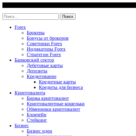
Skip
9 August, 2026
to
invest-easy.ru
content
Найти:
Forex
Брокеры
Бонусы от брокеров
Советники Forex
Индикаторы Forex
Стратегии Forex
Банковский сектор
Дебетовые карты
Депозиты
Кредитование
Кредитные карты
Кредиты для бизнеса
Криптовалюта
Биржа криптовалют
Криптовалютные кошельки
Обменники криптовалют
Блокчейн
Стейкинг
Бизнес
Бизнес идеи