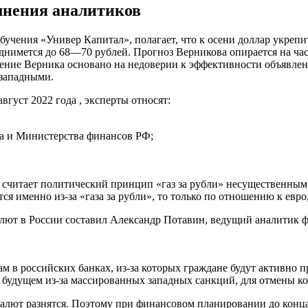
мнения аналитиков
учения «Универ Капитал», полагает, что к осени доллар укрепит
однимется до 68—70 рублей. Прогноз Верникова опирается на ча
нение Верника основано на недоверии к эффективности объявле
 западными.
вгуст 2022 года , эксперты относят:
а и Министерства финансов РФ;
считает политический принцип «газ за рубли» несущественным с 
я именно из-за «газа за рубли», то только по отношению к евро,
лют в России составил Александр Потавин, ведущий аналитик 
 в российских банках, из-за которых граждане будут активно пр
 будущем из-за массированных западных санкций, для отмены к
алют разнятся. Поэтому при финансовом планировании до конца 