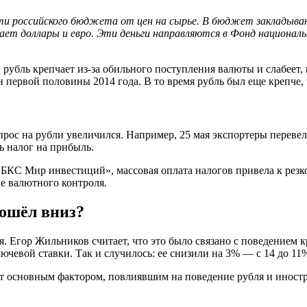
и российского бюджета от цен на сырье. В бюджет закладываю
ет доллары и евро. Эти деньги направляются в Фонд национальн
 рубль крепчает из-за обильного поступления валюты и слабеет, к
 первой половины 2014 года. В то время рубль был еще крепче, 
прос на рубли увеличился. Например, 25 мая экспортеры перев
ь налог на прибыль.
БКС Мир инвестиций», массовая оплата налогов привела к рез
ие валютного контроля.
пошёл вниз?
ся. Егор Жильников считает, что это было связано с поведение
чевой ставки. Так и случилось: ее снизили на 3% — с 14 до 11
ет основным фактором, повлиявшим на поведение рубля и иност