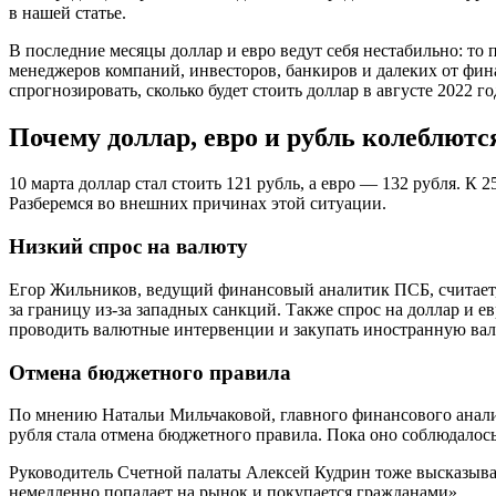
в нашей статье.
В последние месяцы доллар и евро ведут себя нестабильно: т
менеджеров компаний, инвесторов, банкиров и далеких от фина
спрогнозировать, сколько будет стоить доллар в августе 2022
Почему доллар, евро и рубль колеблютс
10 марта доллар стал стоить 121 рубль, а евро — 132 рубля. К 
Разберемся во внешних причинах этой ситуации.
Низкий спрос на валюту
Егор Жильников, ведущий финансовый аналитик ПСБ, считает, 
за границу из-за западных санкций. Также спрос на доллар и 
проводить валютные интервенции и закупать иностранную валю
Отмена бюджетного правила
По мнению Натальи Мильчаковой, главного финансового анал
рубля стала отмена бюджетного правила. Пока оно соблюдалос
Руководитель Счетной палаты Алексей Кудрин тоже высказыва
немедленно попадает на рынок и покупается гражданами».