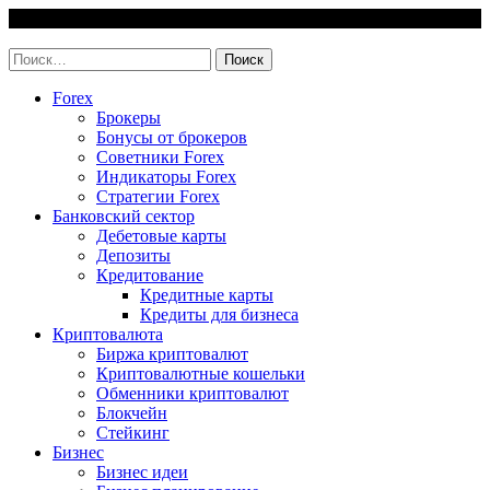
Skip
9 August, 2026
to
invest-easy.ru
content
Найти:
Forex
Брокеры
Бонусы от брокеров
Советники Forex
Индикаторы Forex
Стратегии Forex
Банковский сектор
Дебетовые карты
Депозиты
Кредитование
Кредитные карты
Кредиты для бизнеса
Криптовалюта
Биржа криптовалют
Криптовалютные кошельки
Обменники криптовалют
Блокчейн
Стейкинг
Бизнес
Бизнес идеи