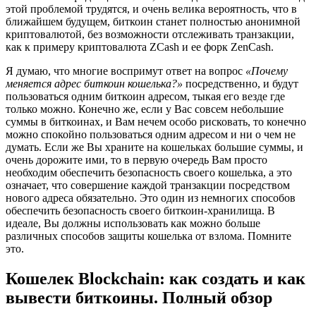
этой проблемой трудятся, и очень велика вероятность, что в
ближайшем будущем, биткоин станет полностью анонимной
криптовалютой, без возможности отслеживать транзакции,
как к примеру криптовалюта ZCash и ее форк ZenCash.
Я думаю, что многие воспримут ответ на вопрос
«Почему
меняется адрес биткоин кошелька?»
посредственно, и будут
пользоваться одним биткоин адресом, тыкая его везде где
только можно. Конечно же, если у Вас совсем небольшие
суммы в биткоинах, и Вам нечем особо рисковать, то конечно
можно спокойно пользоваться одним адресом и ни о чем не
думать. Если же Вы храните на кошельках большие суммы, и
очень дорожите ими, то в первую очередь Вам просто
необходим обеспечить безопасность своего кошелька, а это
означает, что совершение каждой транзакции посредством
нового адреса обязательно. Это один из немногих способов
обеспечить безопасность своего биткоин-хранилища. В
идеале, Вы должны использовать как можно больше
различных способов защиты кошелька от взлома. Помните
это.
Кошелек Blockchain: как создать и как
вывести биткоины. Полный обзор