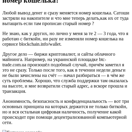
номер кошелька?
Любой вывод денег и сразу меняется номер кошелька. Сатоши
застряли на накопителе и что мне теперь делать,как их от туда
вытащить если там прописан старый номер ?
Не знаю, как у других, но лично у меня за те 2 — 3 года, что я
работаю с биткойн, ни разу не изменяли номер кошелька на
сервисе blockchain.info/wallet.
Другое дело — биржи криптовалют, и сайты облачного
майнинга. Например, на украинской площадке btc-
trade.com.ua произошёл подобный случай, причём заметил я
это не сразу. Только после того, как в течении недели деньги
не были зачислены на счёт — начал разбираться — в чём же
суть проблемы. Хорошо, что служба поддержки там оказалась
на высоте, и мне возвратили старый адрес, а вскоре прошла и
транзакция.
Анонимность, безопасность и конфиденциальность — вот три
основных принципа на которых держится не только биткойн,
но и вся остальная цифровая наличность, получение какой
происходит при помощи децентрализованной компьютерной
сети.