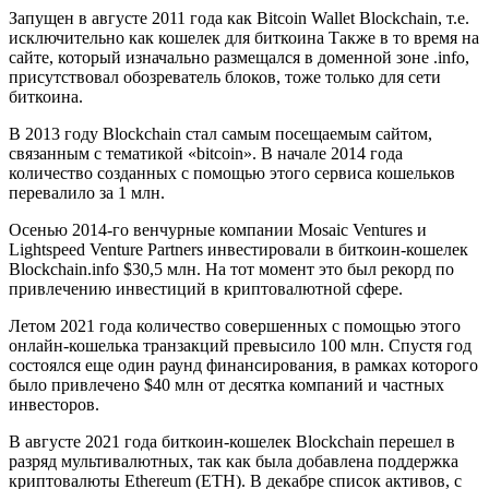
Запущен в августе 2011 года как Bitcoin Wallet Blockchain, т.е.
исключительно как кошелек для биткоина Также в то время на
сайте, который изначально размещался в доменной зоне .info,
присутствовал обозреватель блоков, тоже только для сети
биткоина.
В 2013 году Blockchain стал самым посещаемым сайтом,
связанным с тематикой «bitcoin». В начале 2014 года
количество созданных с помощью этого сервиса кошельков
перевалило за 1 млн.
Осенью 2014-го венчурные компании Mosaic Ventures и
Lightspeed Venture Partners инвестировали в биткоин-кошелек
Blockchain.info $30,5 млн. На тот момент это был рекорд по
привлечению инвестиций в криптовалютной сфере.
Летом 2021 года количество совершенных с помощью этого
онлайн-кошелька транзакций превысило 100 млн. Спустя год
состоялся еще один раунд финансирования, в рамках которого
было привлечено $40 млн от десятка компаний и частных
инвесторов.
В августе 2021 года биткоин-кошелек Blockchain перешел в
разряд мультивалютных, так как была добавлена поддержка
криптовалюты Ethereum (ETH). В декабре список активов, с