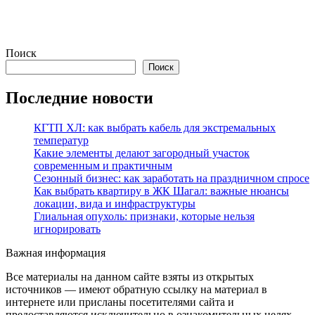
Поиск
Поиск
Последние новости
КГТП ХЛ: как выбрать кабель для экстремальных
температур
Какие элементы делают загородный участок
современным и практичным
Сезонный бизнес: как заработать на праздничном спросе
Как выбрать квартиру в ЖК Шагал: важные нюансы
локации, вида и инфраструктуры
Глиальная опухоль: признаки, которые нельзя
игнорировать
Важная информация
Все материалы на данном сайте взяты из открытых
источников — имеют обратную ссылку на материал в
интернете или присланы посетителями сайта и
предоставляются исключительно в ознакомительных целях.