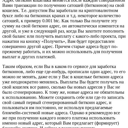
Адрес биткоин кошелька меняется после каждой совершенной
Вами транзакции по получению сатошей (биткоинов) на свой
кошелек. Т.е. допустим Вы заработали на криптовалютном
буксе либо на биткоинах кранах и т.д. некоторое количество
сатошей, к примеру 0.001 btc. Как только Вы получите эту
сумму на свой биткоин адрес, он автоматически изменится на
другой, и уже в следующий раз, когда Вы захотите пополнить
свой баланс или получить выплату с какого-либо проекта, при
нажатии на кнопку «Получить», Вам будет предоставлен
совершенно другой адрес. Причем старые адреса будут по-
прежнему работать, и их можно использовать для получения
выплат и других платежей.
Таким образом, если Вы в каком-то сервисе для заработка
биткоинов, либо еще где-нибудь, прописали один адрес, то его
можно не менять, даже если у Вас в кошельке биткоин адреса
уже неоднократно менялись. Выплаты Вы будете получать на
свой кошелек все равно, сколько бы новых адресов у Вас не
было сгенерировано. К тому же, новые адреса не обязательны
к использованию. Можете сохранить себе или где-то записать
свой самый первый сгенерированный биткоин адрес, и
пользоваться им постоянно, не используя предлагаемые
блокчейн-системой новые адреса. Однако я рекомендую все
же при получении каждого нового платежа использовать
именно новый адрес, который Вам предлагает (формирует)