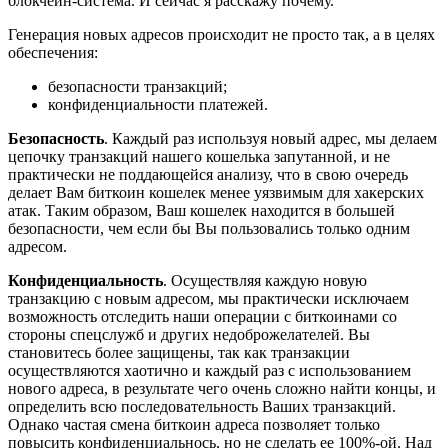
блокчейн-система. И сейчас я расскажу почему.
Генерация новых адресов происходит не просто так, а в целях
обеспечения:
безопасности транзакций;
конфиденциальности платежей.
Безопасность
. Каждый раз используя новый адрес, мы делаем
цепочку транзакций нашего кошелька запутанной, и не
практически не поддающейся анализу, что в свою очередь
делает Вам биткоин кошелек менее уязвимым для хакерских
атак. Таким образом, Ваш кошелек находится в большей
безопасности, чем если бы Вы пользовались только одним
адресом.
Конфиденциальность
. Осуществляя каждую новую
транзакцию с новым адресом, мы практически исключаем
возможность отследить наши операции с биткоинами со
стороны спецслужб и других недоброжелателей. Вы
становитесь более защищены, так как транзакции
осуществляются хаотично и каждый раз с использованием
нового адреса, в результате чего очень сложно найти концы, и
определить всю последовательность Ваших транзакций.
Однако частая смена биткоин адреса позволяет только
повысить конфиденциальнось, но не сделать ее 100%-ой. Над