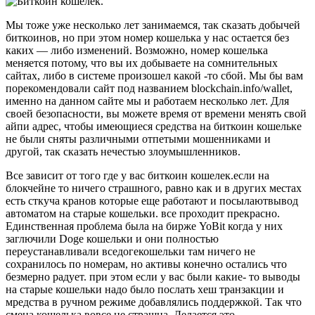
Мы тоже уже несколько лет занимаемся, так сказать добычей
биткоинов, но при этом номер кошелька у нас остается без
каких — либо изменений. Возможно, номер кошелька
меняется потому, что вы их добываете на сомнительных
сайтах, либо в системе произошел какой -то сбой. Мы бы вам
порекомендовали сайт под названием blockchain.info/wallet,
именно на данном сайте мы и работаем несколько лет. Для
своей безопасности, вы можете время от времени менять свой
айпи адрес, чтобы имеющиеся средства на биткоин кошельке
не были сняты различными отпетыми мошенниками и
другой, так сказать нечестью злоумышленников.
Все зависит от того где у вас биткоин кошелек.если на
блокчейне то ничего страшного, равно как и в других местах
есть сткуча кранов которые еще работают и посылаютвывод
автоматом на старые кошельки. все проходит прекрасно.
Единственная проблема была на бирже YoBit когда у них
заглючили Doge кошельки и они полностью
переустанавливали вседогекошельки там ничего не
сохранилось по номерам, но активы конечно остались что
безмерно радует. при этом если у вас были какие- то выводы
на старые кошельки надо было послать хеш транзакции и
мредства в ручном режиме добавлялись поддержкой. Так что
смена кошелька вовсе не страшна. Делается это