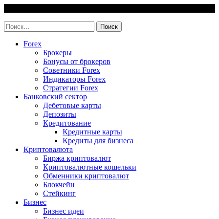
Skip
7 August, 2026
to
invest-easy.ru
content
Найти:
Forex
Брокеры
Бонусы от брокеров
Советники Forex
Индикаторы Forex
Стратегии Forex
Банковский сектор
Дебетовые карты
Депозиты
Кредитование
Кредитные карты
Кредиты для бизнеса
Криптовалюта
Биржа криптовалют
Криптовалютные кошельки
Обменники криптовалют
Блокчейн
Стейкинг
Бизнес
Бизнес идеи