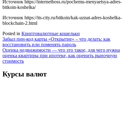
Источник
https://internetboss.ru/pochemu-menyaetsya-adres-
bitkoin-koshelka/
Источник
https://its-city.ru/bitkoin/kak-uznat-adres-koshelka-
blockchain-2.html
Posted in
Криптовалютные кошельки
Навигация
Забыл пин-код карты «Открытие» – что делать: как
восстановить или поменять пароль
по
Оценка недвижимости — что это такое, для чего нужна
записям
оценка квартиры при ипотеке, как оценить рыночную
стоимость
Курсы валют