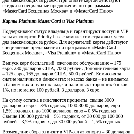
для выезжающих за рубеж. При оплате картой действуют
скидки и специальные предложения по программам
«MasterCard Бесценная Москва» и «MasterCard Плюс».
Карты Platinum MasterCard и Visa Platinum
Подчеркивают статус владельца и гарантируют доступ в VIP-
залы аэропортов Priority Pass с комплексом страховых услуг
для выезжающих за рубеж. Для держателей карты действуют
специальные предложения по программам «MasterCard
Бесценная Москва», «Visa Premium» и «MasterCard Плюс».
Выпуск карт бесплатный, ежегодное обслуживание – 175
евро, 230 долларов США, 7000 рублей. Дополнительная карта
– 125 евро, 165 долларов США, 5000 рублей. Комиссия за
снятие наличных в банкоматах и кассах банка – не взимается,
в банкоматах и пунктах выдачи наличных сторонних банков –
1%, но не менее 100 рублей, 3 долларов, 3 евро.
На сумму остатка начисляются проценты: свыше 3000
долларов и евро – 3% годовых, 1000-3000 долларов, евро –
1,5% годовых и до 1000 долларов, евро – 0,5% годовых.
Свыше 100 000 рублей – 5% годовых, от 30 000 до 100 000
рублей – 3,5% годовых, до 30 000 рублей – 1,5% годовых.
Возмещение сбора за визит в VIP-зал аэропорта – 30 долларов