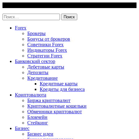
Skip
7 August, 2026
to
invest-easy.ru
content
Найти:
Forex
Брокеры
Бонусы от брокеров
Советники Forex
Индикаторы Forex
Стратегии Forex
Банковский сектор
Дебетовые карты
Депозиты
Кредитование
Кредитные карты
Кредиты для бизнеса
Криптовалюта
Биржа криптовалют
Криптовалютные кошельки
Обменники криптовалют
Блокчейн
Стейкинг
Бизнес
Бизнес идеи