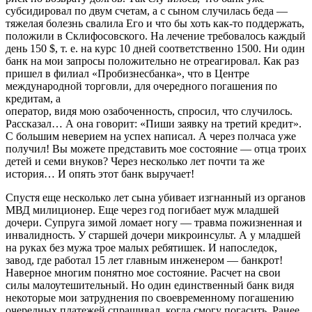
субсидировал по двум счетам, а с сыном случилась беда —
тяжелая болезнь свалила Его и что бы хоть как-то поддержать,
положили в Склифосовского. На лечение требовалось каждый
день 150 $, т. е. на курс 10 дней соответственно 1500. Ни один
банк на мои запросы положительно не отреагировал. Как раз
пришел в филиал «Пробизнесбанка», что в Центре
международной торговли, для очередного погашения по
кредитам, а
оператор, видя мою озабоченность, спросил, что случилось.
Рассказал… А она говорит: «Пиши заявку на третий кредит».
С большим неверием на успех написал. А через полчаса уже
получил! Вы можете представить мое состояние — отца троих
детей и семи внуков? Через несколько лет почти та же
история… И опять этот банк выручает!
Спустя еще несколько лет сына убивает изгнанный из органов
МВД милиционер. Еще через год погибает муж младшей
дочери. Супруга зимой ломает ногу — травма пожизненная и
инвалидность. У старшей дочери микроинсульт. А у младшей
на руках без мужа трое малых ребятишек. И напоследок,
завод, где работал 15 лет главным инженером — банкрот!
Наверное многим понятно мое состояние. Расчет на свои
силы малоутешительный. Но один единственный банк видя
некоторые мои затруднения по своевременному погашению
очередных платежей спрашивал, когда смогу погасить. Ранее