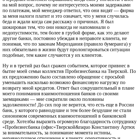
на мой вопрос, почему не интересуетесь моими задержками
по платежам, мой менеджер ответил, что они видят — фирма
за меня налоги платит и это означает, что у меня случилась
беда и ждали когда сам расскажу о причинах. Я был
шокирован тем, что они никогда не напоминали о
недопустимости, тем более в грубой форме, как это делают
другие банки, постоянно убеждая в неправоте клиента, не
понимая, что по законам Мироздания (правило бумеранга) у
них обязательно в жизни будут пролонгироваться ситуации
подобные, тем какие случаются у их клиентов.
Ну и в третий раз был сражен событием, которое привнес в
бытие моей семьи коллектив Пробизнесбанка на Тверской. По
их предложению было составлено обращение с просьбой
уменьшить насколько возможно финансовую нагрузку по
возврату мной кредитов. Ответ был сокрушительный в плане
моего понимания взаимоотношения банков со своими
заемщиками — мне сократили около половины
задолженности! До сих пор не верится, что есть еще в России
банк, у которого равнодушие и тем более бездушие не стали
синонимом современных взаимоотношений в банковской
среде. Хотелбы выразить огромную благодарность сотруднику
«Пробизнесбанка (офис«Тверской&raquo Константину Артюх
за внимательность, за понимание момента истины,
неравнодушное отношение к клиенту, оперативность и