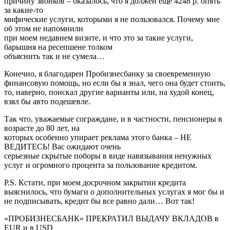
причину звонков – оказалось, что я должен еще 4248 р. опять
за какие-то
мифические услуги, которыми я не пользовался. Почему мне
об этом не напомнили
при моем недавнем визите, и что это за такие услуги,
барышня на ресепшене толком
объяснить так и не сумела…
Конечно, я благодарен Пробизнесбанку за своевременную
финансовую помощь, но если бы я знал, чего она будет стоить,
то, наверно, поискал другие варианты или, на худой конец,
взял бы авто подешевле.
Так что, уважаемые сограждане, и в частности, пенсионеры в
возрасте до 80 лет, на
которых особенно упирает реклама этого банка – НЕ
ВЕДИТЕСЬ! Вас ожидают очень
серьезные скрытые поборы в виде навязывания ненужных
услуг и огромного процента за пользование кредитом.
P.S. Кстати, при моем досрочном закрытии кредита
выяснилось, что бумаги о дополнительных услугах я мог бы и
не подписывать, кредит бы все равно дали… Вот так!
«ПРОБИЗНЕСБАНК» ПРЕКРАТИЛ ВЫДАЧУ ВКЛАДОВ в
EUR и в USD