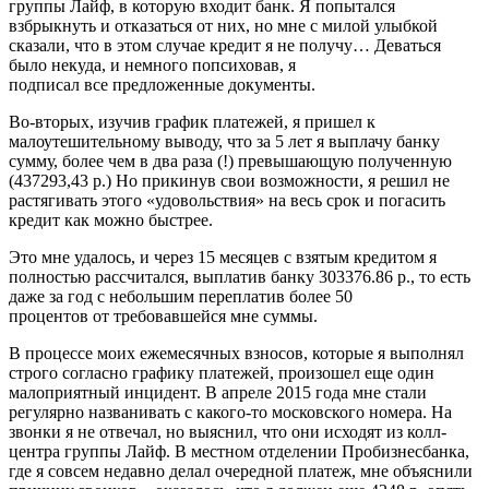
группы Лайф, в которую входит банк. Я попытался
взбрыкнуть и отказаться от них, но мне с милой улыбкой
сказали, что в этом случае кредит я не получу… Деваться
было некуда, и немного попсиховав, я
подписал все предложенные документы.
Во-вторых, изучив график платежей, я пришел к
малоутешительному выводу, что за 5 лет я выплачу банку
сумму, более чем в два раза (!) превышающую полученную
(437293,43 р.) Но прикинув свои возможности, я решил не
растягивать этого «удовольствия» на весь срок и погасить
кредит как можно быстрее.
Это мне удалось, и через 15 месяцев с взятым кредитом я
полностью рассчитался, выплатив банку 303376.86 р., то есть
даже за год с небольшим переплатив более 50
процентов от требовавшейся мне суммы.
В процессе моих ежемесячных взносов, которые я выполнял
строго согласно графику платежей, произошел еще один
малоприятный инцидент. В апреле 2015 года мне стали
регулярно названивать с какого-то московского номера. На
звонки я не отвечал, но выяснил, что они исходят из колл-
центра группы Лайф. В местном отделении Пробизнесбанка,
где я совсем недавно делал очередной платеж, мне объяснили