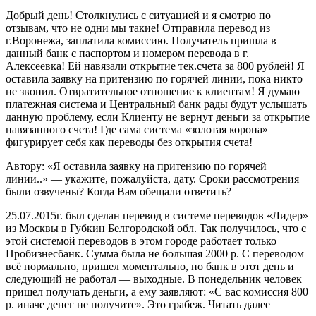
Добрый день! Столкнулись с ситуацией и я смотрю по
отзывам, что не одни мы такие! Отправила перевод из
г.Воронежа, заплатила комиссию. Получатель пришла в
данный банк с паспортом и номером перевода в г.
Алексеевка! Ей навязали открытие тек.счета за 800 рублей! Я
оставила заявку на притензию по горячей линии, пока никто
не звонил. Отвратительное отношение к клиентам! Я думаю
платежная система и Центральный банк рады будут услышать
данную проблему, если Клиенту не вернут деньги за открытие
навязанного счета! Где сама система «золотая корона»
фигурирует себя как переводы без открытия счета!
Автору: «Я оставила заявку на притензию по горячей
линии..» — укажите, пожалуйста, дату. Сроки рассмотрения
были озвучены? Когда Вам обещали ответить?
25.07.2015г. был сделан перевод в системе переводов «Лидер»
из Москвы в Губкин Белгородской обл. Так получилось, что с
этой системой переводов в этом городе работает только
Пробизнесбанк. Сумма была не большая 2000 р. С переводом
всё нормально, пришел моментально, но банк в этот день и
следующий не работал — выходные. В понедельник человек
пришел получать деньги, а ему заявляют: «С вас комиссия 800
р. иначе денег не получите». Это грабеж. Читать далее