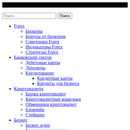
Skip
10 August, 2026
to
invest-easy.ru
content
Найти:
Forex
Брокеры
Бонусы от брокеров
Советники Forex
Индикаторы Forex
Стратегии Forex
Банковский сектор
Дебетовые карты
Депозиты
Кредитование
Кредитные карты
Кредиты для бизнеса
Криптовалюта
Биржа криптовалют
Криптовалютные кошельки
Обменники криптовалют
Блокчейн
Стейкинг
Бизнес
Бизнес идеи