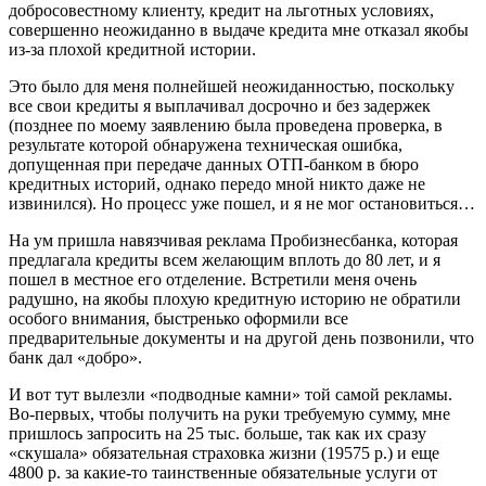
добросовестному клиенту, кредит на льготных условиях,
совершенно неожиданно в выдаче кредита мне отказал якобы
из-за плохой кредитной истории.
Это было для меня полнейшей неожиданностью, поскольку
все свои кредиты я выплачивал досрочно и без задержек
(позднее по моему заявлению была проведена проверка, в
результате которой обнаружена техническая ошибка,
допущенная при передаче данных ОТП-банком в бюро
кредитных историй, однако передо мной никто даже не
извинился). Но процесс уже пошел, и я не мог остановиться…
На ум пришла навязчивая реклама Пробизнесбанка, которая
предлагала кредиты всем желающим вплоть до 80 лет, и я
пошел в местное его отделение. Встретили меня очень
радушно, на якобы плохую кредитную историю не обратили
особого внимания, быстренько оформили все
предварительные документы и на другой день позвонили, что
банк дал «добро».
И вот тут вылезли «подводные камни» той самой рекламы.
Во-первых, чтобы получить на руки требуемую сумму, мне
пришлось запросить на 25 тыс. больше, так как их сразу
«скушала» обязательная страховка жизни (19575 р.) и еще
4800 р. за какие-то таинственные обязательные услуги от