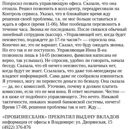
Попросил позвать управляющую офиса. Сказали, что она
отошла. Решил позвонить в колл-центр, переадресовали на
Контроль сервиса. Указал, что в ближайшее время жду
решения своей проблемы, т.к. не мог больше оставаться и
ждать в офисе (время 11-06). Мне пообещали перезвонить в
течение часа. Звонка не последовало. После связался обычный
линейный сотрудник (кассир). «Управляющей нет, когда будет
неизвестно, подождете до 17-ти часов?» — спросила она.
Конечно же, это не вариант. Сказал, что буду ожидать звонка.
Но его так и не поступило. Управляющая Инна В-на
позвонила лишь в 14-05 (возможно, фамилия написана не
верно, так услышал). Не спросив, удобно ли говорить, начала
беседу. Сказала, что ей ничего неизвестно, наличных нет,
когда будут не знает. Ссылалась, что даже топ-менеджеры не
владеют информацией. Сама даже не сообразила извиниться.
Я уточнил, могу ли перевести деньги по безналу. Она сказала
— да, но с комиссией. Уточняю, почему я должен платить
комиссию, если это не моя вина. В ответ молчание. Честно —
я в шоке от подобного управляющего. Это нечто. Никакой
тактичности, никаких знаний банковской системы, ничего!
Время 17-08, решения проблемы так и нет. Жду…
«ПРОБИЗНЕСБАНК» ПРЕКРАТИЛ ВЫДАЧУ ВКЛАДОВ
информация от офисы в Владимире: ул. Дворянская, 15
(4922) 376-876