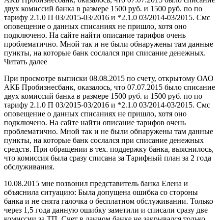
двух комиссий банка в размере 1500 руб. и 1500 руб. по по
тарифу 2.1.0 П 03/2015-03/2016 и *2.1.0 03/2014-03/2015. Смс
оповещение о данных списаниях не пришло, хотя оно
подключено. На сайте найти описание тарифов очень
проблематично. Мной так и не были обнаружены там данные
пункты, на которые банк сослался при списание денежных.
Читать далее
При просмотре выписки 08.08.2015 по счету, открытому ОАО
АКБ Пробизнесбанк, оказалось, что 07.07.2015 было списание
двух комиссий банка в размере 1500 руб. и 1500 руб. по по
тарифу 2.1.0 П 03/2015-03/2016 и *2.1.0 03/2014-03/2015. Смс
оповещение о данных списаниях не пришло, хотя оно
подключено. На сайте найти описание тарифов очень
проблематично. Мной так и не были обнаружены там данные
пункты, на которые банк сослался при списание денежных
средств. При обращении в тех. поддержку банка, выяснилось,
что комиссия была сразу списана за Тарифный план за 2 года
обслуживания.
10.08.2015 мне позвонил представитель банка Елена и
объяснила ситуацию: Была допущена ошибка со стороны
банка и не снята галочка о бесплатном обслуживании. Только
через 1,5 года данную ошибку заметили и списали сразу две
комиссии за ТП. Счет в данном банке не закрывался только