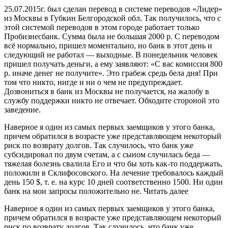
25.07.2015г. был сделан перевод в системе переводов «Лидер»
из Москвы в Губкин Белгородской обл. Так получилось, что с
этой системой переводов в этом городе работает только
Пробизнесбанк. Сумма была не большая 2000 р. С переводом
всё нормально, пришел моментально, но банк в этот день и
следующий не работал — выходные. В понедельник человек
пришел получать деньги, а ему заявляют: «С вас комиссия 800
р. иначе денег не получите». Это грабеж средь бела дня! При
том что никто, нигде и ни о чем не предупреждает.
Дозвониться в банк из Москвы не получается, на жалобу в
службу поддержки никто не отвечает. Обходите стороной это
заведение.
Наверное я один из самых первых заемщиков у этого банка,
причем обратился в возрасте уже представляющем некоторый
риск по возврату долгов. Так случилось, что банк уже
субсидировал по двум счетам, а с сыном случилась беда —
тяжелая болезнь свалила Его и что бы хоть как-то поддержать,
положили в Склифосовского. На лечение требовалось каждый
день 150 $, т. е. на курс 10 дней соответственно 1500. Ни один
банк на мои запросы положительно не. Читать далее
Наверное я один из самых первых заемщиков у этого банка,
причем обратился в возрасте уже представляющем некоторый
риск по возврату долгов. Так случилось, что банк уже