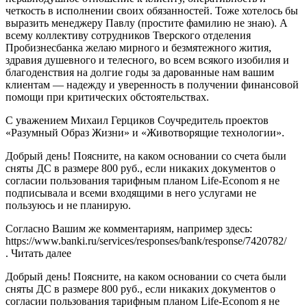
четкость в исполнении своих обязанностей. Тоже хотелось бы
выразить менеджеру Павлу (простите фамилию не знаю). А
всему коллективу сотрудников Тверского отделения
Пробизнесбанка желаю мирного и безмятежного жития,
здравия душевного и телесного, во всем всякого изобилия и
благоденствия на долгие годы за дарованные нам вашим
клиентам — надежду и уверенность в получении финансовой
помощи при критических обстоятельствах.
С уважением Михаил Герциков Соучредитель проектов
«Разумный Образ Жизни» и «Животворящие технологии».
Добрый день! Поясните, на каком основании со счета были
сняты ДС в размере 800 руб., если никаких документов о
согласии пользования тарифным планом Life-Econom я не
подписывала и всеми входящими в него услугами не
пользуюсь и не планирую.
Согласно Вашим же комментариям, например здесь:
https://www.banki.ru/services/responses/bank/response/7420782/
. Читать далее
Добрый день! Поясните, на каком основании со счета были
сняты ДС в размере 800 руб., если никаких документов о
согласии пользования тарифным планом Life-Econom я не