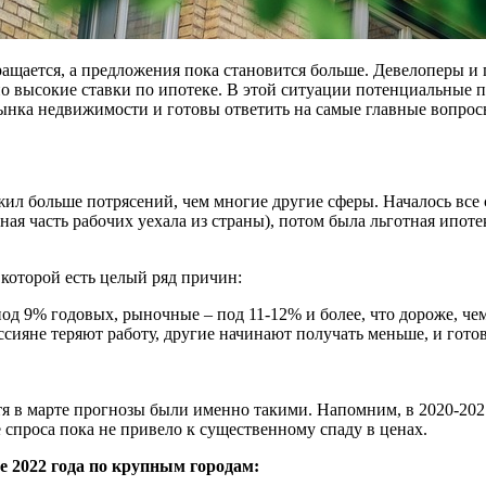
ащается, а предложения пока становится больше. Девелоперы и
но высокие ставки по ипотеке. В этой ситуации потенциальные 
ынка недвижимости и готовы ответить на самые главные вопрос
л больше потрясений, чем многие другие сферы. Началось все с
вная часть рабочих уехала из страны), потом была льготная ипот
 которой есть целый ряд причин:
д 9% годовых, рыночные – под 11-12% и более, что дороже, чем 
оссияне теряют работу, другие начинают получать меньше, и гот
тя в марте прогнозы были именно такими. Напомним, в 2020-202
 спроса пока не привело к существенному спаду в ценах.
е 2022 года по крупным городам: