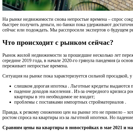
На рынке недвижимости снова непростые времена – спрос сокр
быстрее получить деньги, но банки пока удерживают достаточ
сейчас или подождать. Мы расспросили экспертов о будущем р
Что происходит с рынком сейчас?
Рынок жилой недвижимости за прошедшие несколько лет пережи
середине 2019 года, в начале 2020-го грянула пандемия (а осно
переживает непростые времена.
Ситуация на рынке пока характеризуется сильной просадкой, у
слишком дорогая ипотека . Льготные кредиты выдаются по
падение доходов населения . Из-за очередного кризиса р
квартиры в это необходимое не входит;
проблемы с поставками импортных стройматериалов .
Правда, к резкому снижению цен на рынке это не привело – хо
ростом спроса на квартиры из-за льготной ипотеки. Но падение
Сравним цены на квартиры в новостройках в мае 2021 и ма