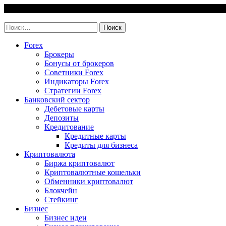
Skip
6 August, 2026
to
invest-easy.ru
content
Найти:
Forex
Брокеры
Бонусы от брокеров
Советники Forex
Индикаторы Forex
Стратегии Forex
Банковский сектор
Дебетовые карты
Депозиты
Кредитование
Кредитные карты
Кредиты для бизнеса
Криптовалюта
Биржа криптовалют
Криптовалютные кошельки
Обменники криптовалют
Блокчейн
Стейкинг
Бизнес
Бизнес идеи