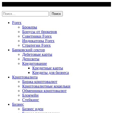
Skip
7 August, 2026
to
invest-easy.ru
content
Найти:
Forex
Брокеры
Бонусы от брокеров
Советники Forex
Индикаторы Forex
Стратегии Forex
Банковский сектор
Дебетовые карты
Депозиты
Кредитование
Кредитные карты
Кредиты для бизнеса
Криптовалюта
Биржа криптовалют
Криптовалютные кошельки
Обменники криптовалют
Блокчейн
Стейкинг
Бизнес
Бизнес идеи