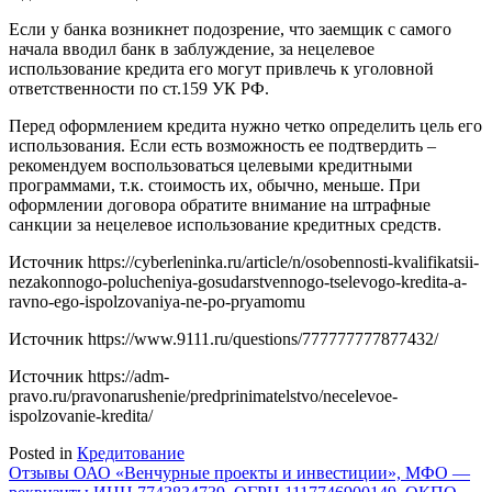
Если у банка возникнет подозрение, что заемщик с самого
начала вводил банк в заблуждение, за нецелевое
использование кредита его могут привлечь к уголовной
ответственности по ст.159 УК РФ.
Перед оформлением кредита нужно четко определить цель его
использования. Если есть возможность ее подтвердить –
рекомендуем воспользоваться целевыми кредитными
программами, т.к. стоимость их, обычно, меньше. При
оформлении договора обратите внимание на штрафные
санкции за нецелевое использование кредитных средств.
Источник
https://cyberleninka.ru/article/n/osobennosti-kvalifikatsii-
nezakonnogo-polucheniya-gosudarstvennogo-tselevogo-kredita-a-
ravno-ego-ispolzovaniya-ne-po-pryamomu
Источник
https://www.9111.ru/questions/777777777877432/
Источник
https://adm-
pravo.ru/pravonarushenie/predprinimatelstvo/necelevoe-
ispolzovanie-kredita/
Posted in
Кредитование
Навигация
Отзывы ОАО «Венчурные проекты и инвестиции», МФО —