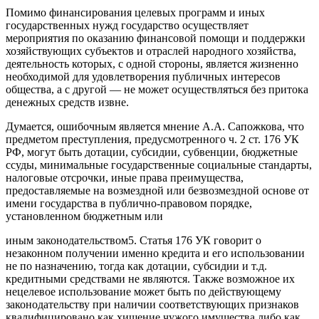
Помимо финансирования целевых программ и иных
государственных нужд государство осуществляет
мероприятия по оказанию финансовой помощи и поддержки
хозяйствующих субъектов и отраслей народного хозяйства,
деятельность которых, с одной стороны, является жизненно
необходимой для удовлетворения публичных интересов
общества, а с другой — не может осуществляться без притока
денежных средств извне.
Думается, ошибочным является мнение А.А. Сапожкова, что
предметом преступления, предусмотренного ч. 2 ст. 176 УК
РФ, могут быть дотации, субсидии, субвенции, бюджетные
ссуды, минимальные государственные социальные стандарты,
налоговые отсрочки, иные права преимущества,
предоставляемые на возмездной или безвозмездной основе от
имени государства в публично-правовом порядке,
установленном бюджетным или
иным законодательством5. Статья 176 УК говорит о
незаконном получении именно кредита и его использовании
не по назначению, тогда как дотации, субсидии и т.д.
кредитными средствами не являются. Также возможное их
нецелевое использование может быть по действующему
законодательству при наличии соответствующих признаков
квалифицировано как хищение чужого имущества либо как