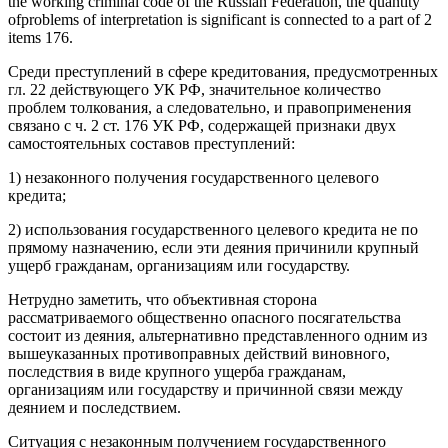
the working criminal code of the Russian Federation, the quantity
ofproblems of interpretation is significant is connected to a part of 2
items 176.
Среди преступлений в сфере кредитования, предусмотренных
гл. 22 действующего УК РФ, значительное количество
проблем толкования, а следовательно, и правоприменения
связано с ч. 2 ст. 176 УК РФ, содержащей признаки двух
самостоятельных составов преступлений:
1) незаконного получения государственного целевого
кредита;
2) использования государственного целевого кредита не по
прямому назначению, если эти деяния причинили крупный
ущерб гражданам, организациям или государству.
Нетрудно заметить, что объективная сторона
рассматриваемого общественно опасного посягательства
состоит из деяния, альтернативно представленного одним из
вышеуказанных противоправных действий виновного,
последствия в виде крупного ущерба гражданам,
организациям или государству и причинной связи между
деянием и последствием.
Ситуация с незаконным получением государственного