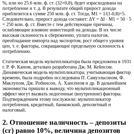
%, или но 25.6 млн. ф. ст. (32×0,8), будет израсходована на
потребление и т. д. В результате общий прирост дохода
приблизится к сумме 250 млн. ф. ст. Тогда, M1 = 1/(1-0,8)=5.
Следовательно, прирост дохода составит: ΔY = ΔI · M1 = 50 · 5
= 250 млн. ф. ст. Вместе с тем действующие причины,
ослабляющие влияние инвестиций на доходы. В их числе
высокая склонность к сбережению, уплата налогов,
преобладание импорта над экспортом, рост общего уровня
цен, т. е. факторы, сокращающие предельную склонность к
потреблению.
Статическая модель мультипликатора была предложена в 1931
г. Р. Ф. Каном, детально разработана Дж. М. Кейнсом.
Динамическая модель мультипликатора, учитывающая фактор
времени, была подробно исследована П. Самуэльсоном, Ф.
Маклупом, Дж. Робинсон, А. Хансеном и др. В дальнейшем
экономисты пришли к выводу, что мультипликационный
эффект могут вызвать эндогенные (внутренние) факторы.
Подтверждением этому послужили: мультипликатор
потребления, кредитный, банковский, депозитный и
налоговый.
2. Отношение наличность – депозиты
(cr) равно 10%, величина депозитов