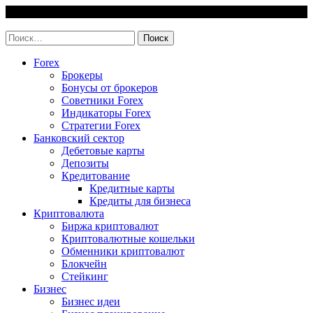
Skip
7 August, 2026
to
invest-easy.ru
content
Найти:
Forex
Брокеры
Бонусы от брокеров
Советники Forex
Индикаторы Forex
Стратегии Forex
Банковский сектор
Дебетовые карты
Депозиты
Кредитование
Кредитные карты
Кредиты для бизнеса
Криптовалюта
Биржа криптовалют
Криптовалютные кошельки
Обменники криптовалют
Блокчейн
Стейкинг
Бизнес
Бизнес идеи