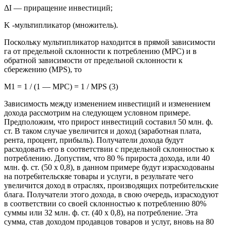
ΔI — приращение инвестиций;
K -мультипликатор (множитель).
Поскольку мультипликатор находится в прямой зависимости
га от предельной склонности к потреблению (МРС) и в
обратной зависимости от предельной склонности к
сбережению (МРS), то
M1 = 1 / (1 — MPC) = 1 / MPS (3)
Зависимость между изменением инвестиций и изменением
дохода рассмотрим на следующем условном примере.
Предположим, что прирост инвестиций составил 50 млн. ф.
ст. В таком случае увеличится и доход (заработная плата,
рента, процент, прибыль). Получатели дохода будут
расходовать его в соответствии с предельной склонностью к
потреблению. Допустим, что 80 % прироста дохода, или 40
млн. ф. ст. (50 х 0,8), в данном примере будут израсходованы
на потре6ительскяе товары и услуги, в результате чего
увеличится доход в отраслях, производящих потребительские
блага. Получатели этого дохода, в свою очередь, израсходуют
в соответствии со своей склонностью к потреблению 80%
суммы или 32 млн. ф. ст. (40 х 0,8), на потребление. Эта
сумма, став доходом продавцов товаров и услуг, вновь на 80