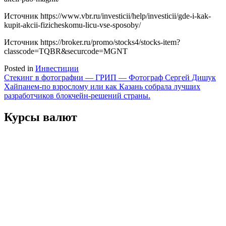
Источник
https://www.vbr.ru/investicii/help/investicii/gde-i-kak-
kupit-akcii-fizicheskomu-licu-vse-sposoby/
Источник
https://broker.ru/promo/stocks4/stocks-item?
classcode=TQBR&securcode=MGNT
Posted in
Инвестиции
Навигация
Стекинг в фотографии — ГРИП — Фотограф Сергей Дишук
Хайпанем-по взрослому или как Казань собрала лучших
по
разработчиков блокчейн-решений страны.
записям
Курсы валют