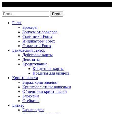
Skip
7 August, 2026
to
invest-easy.ru
content
Найти:
Forex
Брокеры
Бонусы от брокеров
Советники Forex
Индикаторы Forex
Стратегии Forex
Банковский сектор
Дебетовые карты
Депозиты
Кредитование
Кредитные карты
Кредиты для бизнеса
Криптовалюта
Биржа криптовалют
Криптовалютные кошельки
Обменники криптовалют
Блокчейн
Стейкинг
Бизнес
Бизнес идеи