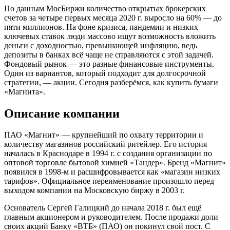
По данным МосБиржи количество открытых брокерских
счетов за четыре первых месяца 2020 г. выросло на 60% — до
пяти миллионов. На фоне кризиса, пандемии и низких
ключевых ставок люди массово ищут возможность вложить
деньги с доходностью, превышающей инфляцию, ведь
депозиты в банках всё чаще не справляются с этой задачей.
Фондовый рынок — это разные финансовые инструменты.
Один из вариантов, который подходит для долгосрочной
стратегии, — акции. Сегодня разберёмся, как купить бумаги
«Магнита».
Описание компании
ПАО «Магнит» — крупнейший по охвату территории и
количеству магазинов российский ритейлер. Его история
началась в Краснодаре в 1994 г. с создания организации по
оптовой торговле бытовой химией «Тандер». Бренд «Магнит»
появился в 1998-м и расшифровывается как «магазин низких
тарифов». Официальное переименование произошло перед
выходом компании на Московскую биржу в 2003 г.
Основатель Сергей Галицкий до начала 2018 г. был ещё
главным акционером и руководителем. После продажи доли
своих акций Банку «ВТБ» (ПАО) он покинул свой пост. С