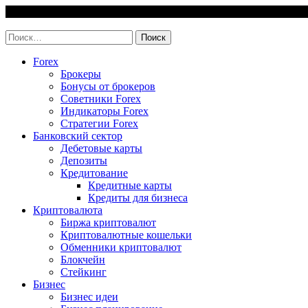
Skip
7 August, 2026
to
invest-easy.ru
content
Найти:
Forex
Брокеры
Бонусы от брокеров
Советники Forex
Индикаторы Forex
Стратегии Forex
Банковский сектор
Дебетовые карты
Депозиты
Кредитование
Кредитные карты
Кредиты для бизнеса
Криптовалюта
Биржа криптовалют
Криптовалютные кошельки
Обменники криптовалют
Блокчейн
Стейкинг
Бизнес
Бизнес идеи