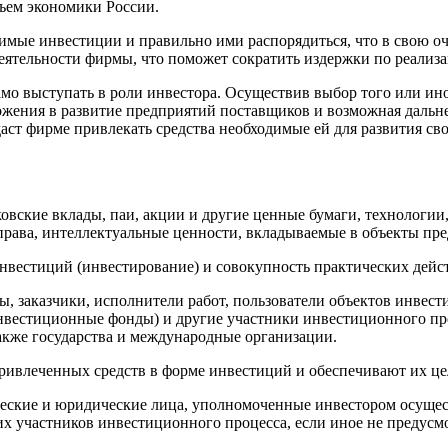
дъем экономики России.
имые инвестиции и правильно ими распорядиться, что в свою оч
ятельности фирмы, что поможет сократить издержки по реализ
амо выступать в роли инвестора. Осуществив выбор того или ин
ожения в развитие предприятий поставщиков и возможная дальн
аст фирме привлекать средства необходимые ей для развития сво
вские вклады, паи, акции и другие ценные бумаги, технологии,
рава, интеллектуальные ценности, вкладываемые в объекты пре
нвестиций (инвестирование) и совокупность практических дейс
, заказчики, исполнители работ, пользователи объектов инвес
инвестиционные фонды) и другие участники инвестиционного пр
также государства и международные организации.
ивлеченных средств в форме инвестиций и обеспечивают их це
еские и юридические лица, уполномоченные инвестором осущес
х участников инвестиционного процесса, если иное не предусм