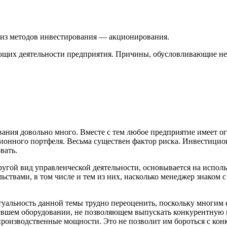
 из методов инвестирования — акционирования.
щих деятельности предприятия. Причины, обусловливающие нео
ания довольно много. Вместе с тем любое предприятие имеет о
ионного портфеля. Весьма существен фактор риска. Инвестицион
вать.
ругой вид управленческой деятельности, основывается на исп
льствами, в том числе и тем из них, насколько менеджер знако
ктуальность данной темы трудно переоценить, поскольку многи
ревшем оборудовании, не позволяющем выпускать конкурентную п
производственные мощности. Это не позволит им бороться с кон