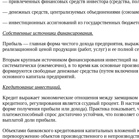
— привлеченных финансовых средств инвестора (средства, пол
— денежных средств, централизуемых объединениями (союзами
— инвестиционных ассигнований из государственных бюджет
Собственные источники финансирования.
Прибыль — главная форма чистого дохода предприятия, выраж
реализационной ценой продукции (работ, услуг) и ее полной с
Вторым крупным источником финансирования инвестиций на п
систематически (ежемесячно), в то время как основные произв
формируются свободные денежные средства (путем включения 
основного капитала предприятий.
Кредитование инвестиций.
Кредит выражает экономические отношения между заемщиком и
кредитного, регулирования является ссудный процент. В наст
форме получения прибыли или дохода). Практика показывает,
платежеспособный спрос достаточно устойчив, что позволяет с
выплатой доли прибыли.
Объектами банковского кредитования капитальных вложений юр
перевооружению объектов производственного и непроизводств