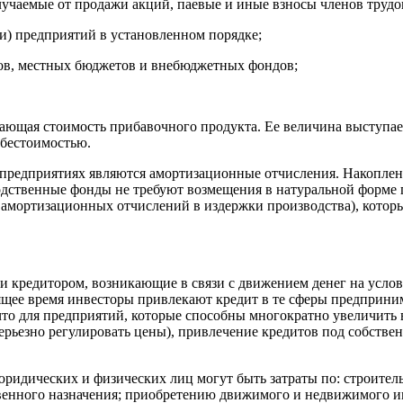
учаемые от продажи акций, паевые и иные взносы членов трудо
) предприятий в установленном порядке;
ов, местных бюджетов и внебюджетных фондов;
ающая стоимость прибавочного продукта. Ее величина выступае
ебестоимостью.
редприятиях являются амортизационные отчисления. Накоплени
одственные фонды не требуют возмещения в натуральной форме п
амортизационных отчислений в издержки производства), которы
 кредитором, возникающие в связи с движением денег на услов
оящее время инвесторы привлекают кредит в те сферы предприни
 что для предприятий, которые способны многократно увеличить
ерьезно регулировать цены), привлечение кредитов под собствен
идических и физических лиц могут быть затраты по: строитель
енного назначения; приобретению движимого и недвижимого им