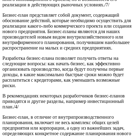
реализации в действующих рыночных условиях./7/
Бизнес-план представляет собой документ, содер­жащий
обоснование действий, которые необходимо осуществить для
реализации какого-либо коммерче­ского проекта или создания
нового предприятия. Бизнес-планы являются для наших
производите­лей новым видом внутрихозяйственного или
внутри­фирменного планирования, получившим наибольшее
распространение на малых и средних предприятиях.
Разработка бизнес-плана позволяет получить от­веты на
следующие вопросы: как начать бизнес, как эффективно
организовать производство, когда бу­дут получены первые
доходы, в какие максимально быстрые сроки можно будет
расплатиться с кредиторами, как уменьшить возможные
риски.
В рекомендациях некоторых разработчиков бизнес-планов
приводятся и другие разделы, например инвестиционный
план./4/
Бизнес-план, в отличие от внутрипроизводственного
планирования, включает не весь комплекс общих целей
предприятия или корпорации, а одну из важнейших задач,
определяющих конкретное содер­жание планирования нового