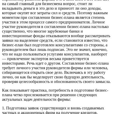
на самый главный для бизнесмена вопрос, стоит ли
вкладывать деньги в это дело и принесет ли оно доходы,
которые окупят все затраты сил и средств. Поэтому важным
моментом при составлении бизнес-плана является степень
участия в этом процессе самого предпринимателя. Личное
участие руководителя в составлении бизнес-плана настолько
существенно, что многие зарубежные банки и
инвестиционные фонды отказываются вообще рассматривать
заявки на выделение средств, если становится известно, что
бизнес-план был подготовлен консультантами со стороны, а
руководителем был лишь подписан. Это не значит, конечно,
что не надо пользоваться услугами консультантов, наоборот
— привлечение экспертов весьма приветствуется
инвесторами. Речь идет о другом. Составление бизнес-плана
требует личного участия руководителя фирмы или человека,
собирающегося открыть свое дело. Включаясь в эту работу
лично, он как бы моделирует свою будущую деятельность,
проверяя целе­сообразность и обоснованность своего замысла.
Как показывает практика, потребность в подготовке бизнес-
плана четко прослеживается при решении следующих
актуальных задач деятельности фирмы:
1. Подготовка заявок существующих и вновь создаваемых
частных и акционерных фирм на получение кредитов.