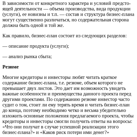
В зависимости от конкретного характера и условий предсто­
ящей деятельности — объема производства, вида продукции
(ус­луги), ее новизны и т.п. — состав и структура бизнес-плана
могут существенно различаться, но содержательная сторона
должна быть одной и той же.
Как правило, бизнес-план состоит из следую­щих разделов:
— описание продукта (услуги);
— анализ рын­ка сбыта;
Резюме
Многие кредиторы и инвесторы любят читать краткое
содержание бизнес-плана, т.е. резюме, объем которого не
превышает двух листов. Это дает им возможность увидеть
важные особен­ности и преимущества данного проекта перед
другими проекта­ми. По содержанию резюме инвестор часто
судит о том, стоит ли ему терять время и читать бизнес-план
до конца, поэтому необходимо четко и весьма убедительно
изложить основные положе­ния предлагаемого проекта, чтобы
кредиторы и инвесторы смог­ли получить ответы на вопросы:
«Что они получат в случае ус­пешной реализации этого
бизнес-плана?» и «Каков риск потери ими денег?»