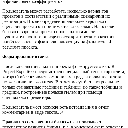
и финан­совых коэффициентов.
Пользователь может разработать несколько вариантов
проектов в соответствии с различными сценариями их
реализации. После определения наиболее вероятного
сценария проекта он принима­ется за базовый. На основе
базового варианта проекта производится анализ
чувствительности и определяются критические значения
наиболее важных факторов, влияющих на финансовый
результат проекта.
Формирование отчета
После завершения анализа проекта формируется отчет. В
Project Expert6.0 предусмотрен специальный генератор отчета,
который обес­печивает компоновку и редактирование отчета
по желанию пользо­вателя. В отчет могут быть встроены не
только стандартные графики и таблицы, но также таблицы и
графики, построенные пользовате­лем при помощи
специального редактора.
Пользователь имеет возможность встраивания в отчет
комментариев в виде текста./5/
Правильно составленный бизнес-план показывает
перспективу развития фирмы, т. е. в конечном счете отвечает