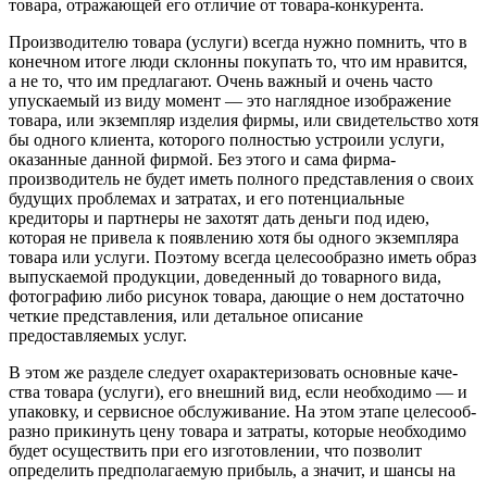
товара, отражающей его отличие от товара-конкурента.
Произ­водителю товара (услуги) всегда нужно помнить, что в
конечном итоге люди склонны покупать то, что им нравит­ся,
а не то, что им предлагают. Очень важный и очень часто
упуска­емый из виду момент — это наглядное изображение
товара, или экземпляр изделия фирмы, или свидетельство хотя
бы одного клиента, которого полностью устроили услуги,
оказанные данной фирмой. Без этого и сама фирма-
производитель не будет иметь полного пред­ставления о своих
будущих проблемах и затратах, и его потен­циальные
кредиторы и партнеры не захотят дать деньги под идею,
которая не привела к появлению хотя бы одного экземпляра
товара или услуги. Поэтому всегда целесообразно иметь образ
выпускаемой продукции, доведенный до товарного вида,
фотогра­фию либо рисунок товара, дающие о нем достаточно
четкие пред­ставления, или детальное описание
предоставляемых услуг.
В этом же разделе следует охарактеризовать основные каче­
ства товара (услуги), его внешний вид, если необходимо — и
упаковку, и сервисное обслуживание. На этом этапе целесооб­
разно прикинуть цену товара и затраты, которые необходимо
будет осуществить при его изготовлении, что позволит
опреде­лить предполагаемую прибыль, а значит, и шансы на