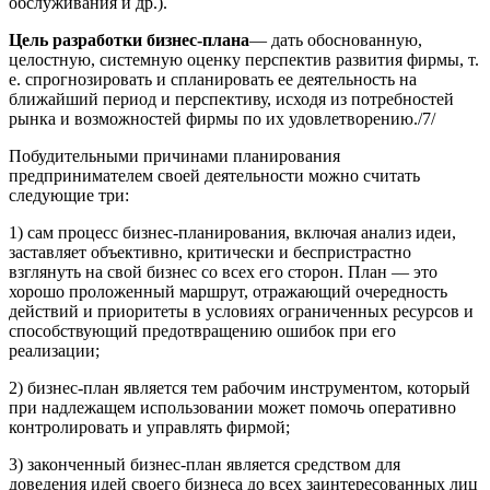
обслуживания и др.).
Цель разработки бизнес-плана
— дать обоснованную,
целостную, системную оценку перспектив развития фирмы, т.
е. спрог­нозировать и спланировать ее деятельность на
ближайший период и перспективу, исходя из потребностей
рынка и возможностей фирмы по их удовлетворению./7/
Побудительными причинами планирования
предпринимателем своей деятельности можно считать
следующие три:
1) сам процесс бизнес-планирования, включая анализ идеи,
заставляет объективно, критически и беспристрастно
взглянуть на свой бизнес со всех его сторон. План — это
хорошо проложенный маршрут, отражающий очередность
действий и приоритеты в условиях ограниченных ресурсов и
способствующий предотвращению ошибок при его
реализации;
2) бизнес-план является тем рабочим инструментом, который
при надлежащем использовании может помочь опе­ративно
контролировать и управлять фирмой;
3) законченный бизнес-план является средством для
доведения идей своего бизнеса до всех заинтересованных лиц