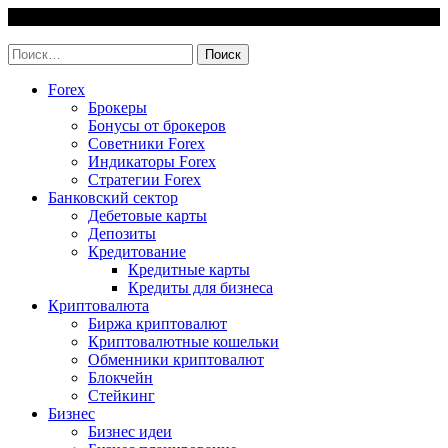
Skip
6 August, 2026
to
invest-easy.ru
content
Найти:
Forex
Брокеры
Бонусы от брокеров
Советники Forex
Индикаторы Forex
Стратегии Forex
Банковский сектор
Дебетовые карты
Депозиты
Кредитование
Кредитные карты
Кредиты для бизнеса
Криптовалюта
Биржа криптовалют
Криптовалютные кошельки
Обменники криптовалют
Блокчейн
Стейкинг
Бизнес
Бизнес идеи