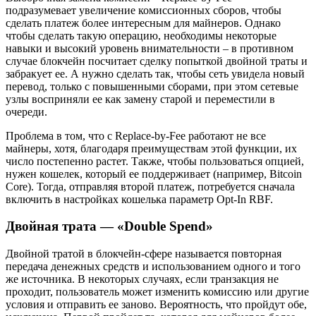
подразумевает увеличение комиссионных сборов, чтобы
сделать платеж более интересным для майнеров. Однако
чтобы сделать такую операцию, необходимы некоторые
навыки и высокий уровень внимательности – в противном
случае блокчейн посчитает сделку попыткой двойной траты и
забракует ее. А нужно сделать так, чтобы сеть увидела новый
перевод, только с повышенными сборами, при этом сетевые
узлы восприняли ее как замену старой и переместили в
очереди.
Проблема в том, что с Replace-by-Fee работают не все
майнеры, хотя, благодаря преимуществам этой функции, их
число постепенно растет. Также, чтобы пользоваться опцией,
нужен кошелек, который ее поддерживает (например, Bitcoin
Core). Тогда, отправляя второй платеж, потребуется сначала
включить в настройках кошелька параметр Opt-In RBF.
Двойная трата — «Double Spend»
Двойной тратой в блокчейн-сфере называется повторная
передача денежных средств и использованием одного и того
же источника. В некоторых случаях, если транзакция не
проходит, пользователь может изменить комиссию или другие
условия и отправить ее заново. Вероятность, что пройдут обе,