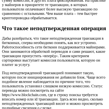
сумму комиссии, в других плата фиксированная. На практике
у майнеров в приоритете те транзакции, в которых
пользователи оплачивают более высокую транзакцию по
сравнению с остальными. Чем выше плата – тем быстрее
криптопроводка обрабатывается.
Что такое неподтвержденная операция
Дабы разобраться, что такое неподтвержденная транзакция в
биткоинах, сперва необходимо понять, как все устроено.
Работоспособность сети биткоин поддерживается майнерами.
Они занимаются обработкой переводов и сами решают, какие
транзакции пропустить «вперёд». Таким критерием
сортировки выступает комиссия пользователя, которую он
платит за услугу.
Под неподтвержденной транзакцией понимают такую,
которую после инициирования не добавили блок. Чаще всего
подобное явление наблюдается по причине того, что
пользователь установил слишком низкую комиссию. Статус
перевода можно посмотреть на сайте
https://www.blockchain.com, где в строку поиска требуется
вписать номер или id транзакции. Здесь ясно видно, сколько
неподтвержденных транзакций висит и можно просмотреть
подробные сведения о сделке.