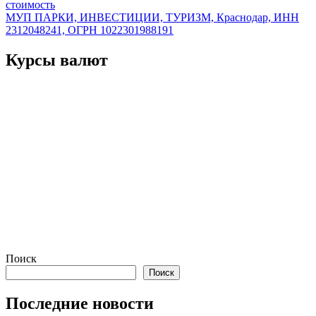
по
стоимость
записям
МУП ПАРКИ, ИНВЕСТИЦИИ, ТУРИЗМ, Краснодар, ИНН
2312048241, ОГРН 1022301988191
Курсы валют
Поиск
Поиск
Последние новости