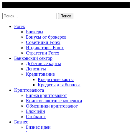
Skip
7 August, 2026
to
invest-easy.ru
content
Найти:
Forex
Брокеры
Бонусы от брокеров
Советники Forex
Индикаторы Forex
Стратегии Forex
Банковский сектор
Дебетовые карты
Депозиты
Кредитование
Кредитные карты
Кредиты для бизнеса
Криптовалюта
Биржа криптовалют
Криптовалютные кошельки
Обменники криптовалют
Блокчейн
Стейкинг
Бизнес
Бизнес идеи