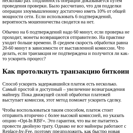
несколько раз. Подлинность операции доказывается путем
проведения проверки. Было рассчитано, что для подделки
операции злоумышленнику достаточно иметь 10% от общей
мощности сети. Если использовать 6 подтверждений,
вероятность мошенничества сводится на нет.
Обычно на 6 подтверждений надо 60 минут, если проверка не
проходит, монеты возвращаются отправителю. На практике
уходит больше времени. В среднем скорость обработки равна
20-60 минут в зависимости от выставленной комиссии. Что
делать, если транзакция не подтверждена и получится ли как-
то ускорить процесс?
Как протолкнуть транзакцию биткоин
Способ ускорить задержавшийся платеж есть несколько.
Самый простой и доступный – увеличение вознаграждения
майнеру. Пока движущей силой обработки платежей
выступает комиссия, этот метод поможет ускорить сделку.
Чтобы воспользоваться таким способом, платеж стоит
отправить вторично с более высокой комиссией, но указать
опцию «Opt-In RBF». Это гарантия, что вы не пытаетесь
провести двойную трату. Однако не все майнеры работают с
Replace-by-Fee, поэтому предположить, как быстро новая