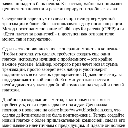
заявка попадет в блок нельзя. К счастью, майнеры понимают
ценность технологии и реже игнорируют подобные заявки.
Следующий вариант, что сделать при неподтвержденной
транзакции в блокчейн – использовать сдачу после операции.
Метод носит наименование «Child pays for parent» (CPFP) или
«Дети платят за родителей» и доступен как отправителю
монет, так и получателю.
Сдача – это оставшиеся после операции монеты в кошельке.
Чтобы подтолкнуть сделку, требуется создать еще один
платеж, используя излишек с проблемного – это крайне
важное условие. Майнер, которого привлечет новая сумма
транзакции, просто заберет весь набор и удостоверит
подлинность всех заявок одновременно. Однако не все пулы
поддерживают такой способ. Его минус заключается в
необходимости уплаты двойной комиссии на старый и новый
платежи.
Двойное расходование – метод, к которому есть смысл
прибегнуть, если первые два не подходят. Для начала
повторно проверьте на сайте https://www.blockchain.com, что
сделка действительно не была подтверждена. Теперь создайте
новый платеж с более привлекательной комиссией, сделав его
максимально идентичным с предыдущим. В идеале он должен