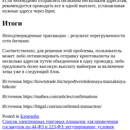
Если необходимо отправлять биткоины нескольким адресатам,
рекомендуется проводить все в одной выплате, устанавливая
нужные адреса через Input.
Итоги
Неподтвержденные транзакции – результат перегруженности
сети биткоин.
Соответственно, для решения этой проблемы, пользователь
может либо оптимизировать отправку криптовалюты на
несколько адресов путем объединения в одну проводку, либо
предложить более высокую выплату майнерам за включение
хеша уже в следующий блок.
Источник
https://howtotrade.biz/nepodtverzhdennaya-tranzaktsiya-
bitkoin/
Источник
https://matbea.com/articles/confirmations
Источник
https://bitgid.com/unconfirmed-transaction/
Posted in
Блокчейн
Навигация
Список электронных торговых площадок для проведения
госзакупок по 44-ФЗ и 223-ФЗ: регулирование, условия,