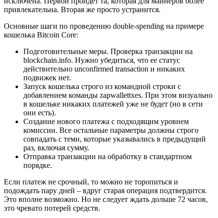
исключена. Первой пройдет та, которая для майнеров более
привлекательна. Вторая же просто устранится.
Основные шаги по проведению double-spending на примере
кошелька Bitcoin Core:
Подготовительные меры. Проверка транзакции на
blockchain.info. Нужно убедиться, что ее статус
действительно unconfirmed transaction и никаких
подвижек нет.
Запуск кошелька строго из командной строки с
добавлением команды zapwallettxes. При этом визуально
в кошельке никаких платежей уже не будет (но в сети
они есть).
Создание нового платежа с подходящим уровнем
комиссии. Все остальные параметры должны строго
совпадать с теми, которые указывались в предыдущий
раз, включая сумму.
Отправка транзакции на обработку в стандартном
порядке.
Если платеж не срочный, то можно не торопиться и
подождать пару дней – вдруг старая операция подтвердится.
Это вполне возможно. Но не следует ждать дольше 72 часов,
это чревато потерей средств.