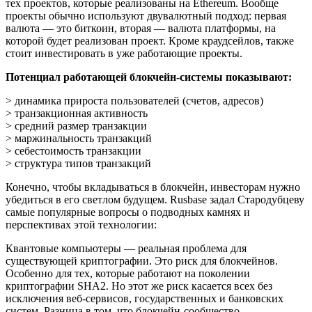
тех проектов, которые реализованы на Ethereum. Вообще
проекты обычно используют двувалютный подход: первая
валюта — это биткоин, вторая — валюта платформы, на
которой будет реализован проект. Кроме краудсейлов, также
стоит инвестировать в уже работающие проекты.
Потенциал работающей блокчейн-системы показывают:
> динамика прироста пользователей (счетов, адресов)
> транзакционная активность
> средний размер транзакции
> маржинальность транзакций
> себестоимость транзакции
> структура типов транзакций
Конечно, чтобы вкладываться в блокчейн, инвесторам нужно
убедиться в его светлом будущем. Rusbase задал Стародубцеву
самые популярные вопросы о подводных камнях и
перспективах этой технологии:
Квантовые компьютеры — реальная проблема для
существующей криптографии. Это риск для блокчейнов.
Особенно для тех, которые работают на поколении
криптографии SHA2. Но этот же риск касается всех без
исключения веб-сервисов, государственных и банковских
систем. Разница в том, что блокчейн-сообщество,