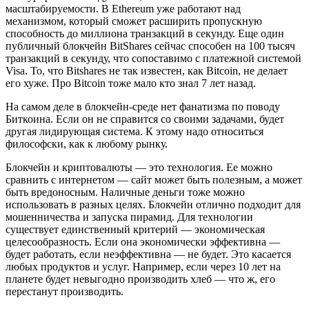
масштабируемости. В Ethereum уже работают над
механизмом, который cможет расширить пропускную
способность до миллиона транзакций в секунду. Еще один
публичный блокчейн BitShares сейчас способен на 100 тысяч
транзакций в секунду, что сопоставимо с платежной системой
Visa. То, что Bitshares не так известен, как Bitcoin, не делает
его хуже. Про Bitcoin тоже мало кто знал 7 лет назад.
На самом деле в блокчейн-среде нет фанатизма по поводу
Биткоина. Если он не справится со своими задачами, будет
другая лидирующая система. К этому надо относиться
философски, как к любому рынку.
Блокчейн и криптовалюты — это технология. Ее можно
сравнить с интернетом — cайт может быть полезным, а может
быть вредоносным. Наличные деньги тоже можно
использовать в разных целях. Блокчейн отлично подходит для
мошенничества и запуска пирамид. Для технологии
существует единственный критерий — экономическая
целесообразность. Если она экономически эффективна —
будет работать, если неэффективна — не будет. Это касается
любых продуктов и услуг. Например, если через 10 лет на
планете будет невыгодно производить хлеб — что ж, его
перестанут производить.