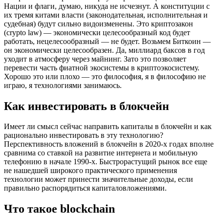
Нации и флаги, думаю, никуда не исчезнут. А конституции с
их тремя китами власти (законодательная, исполнительная и
судебная) будут сильно видоизменены. Это криптозакон
(crypto law) — экономически целесообразный код будет
работать, нецелесообразный — не будет. Возьмем Биткоин —
он экономически целесообразен. Да, миллиард баксов в год
уходит в атмосферу через майнинг. Зато это позволяет
перевести часть фиатной экосистемы в криптоэкосистему.
Хорошо это или плохо — это философия, я в философию не
играю, я технологиями занимаюсь.
Как инвестировать в блокчейн
Имеет ли смысл сейчас направить капиталы в блокчейн и как
рационально инвестировать в эту технологию?
Перспективность вложений в блокчейн в 2020-х годах вполне
сравнима со ставкой на развитие интернета и мобильную
телефонию в начале 1990-х. Быстрорастущий рынок все еще
не нашедшей широкого практического применения
технологии может принести значительные доходы, если
правильно распорядиться капиталовложениями.
Что такое blockchain