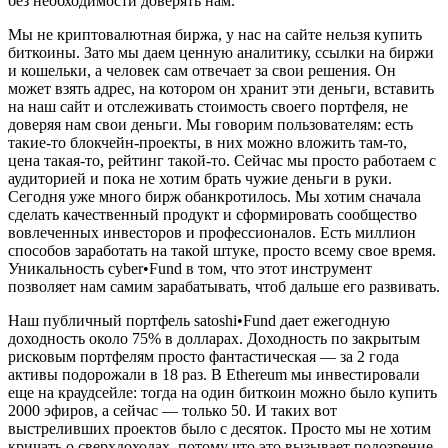
без необходимости доверять нам.
Мы не криптовалютная биржа, у нас на сайте нельзя купить
биткоины. Зато мы даем ценную аналитику, ссылки на биржи
и кошельки, а человек сам отвечает за свои решения. Он
может взять адрес, на котором он хранит эти деньги, вставить
на наш сайт и отслеживать стоимость своего портфеля, не
доверяя нам свои деньги. Мы говорим пользователям: есть
такие-то блокчейн-проекты, в них можно вложить там-то,
цена такая-то, рейтинг такой-то. Сейчас мы просто работаем с
аудиторией и пока не хотим брать чужие деньги в руки.
Сегодня уже много бирж обанкротилось. Мы хотим сначала
сделать качественный продукт и сформировать сообщество
вовлеченных инвесторов и профессионалов. Есть миллион
способов заработать на такой штуке, просто всему свое время.
Уникальность cyber•Fund в том, что этот инструмент
позволяет нам самим зарабатывать, чтоб дальше его развивать.
Наш публичный портфель satoshi•Fund дает ежегодную
доходность около 75% в долларах. Доходность по закрытым
рисковым портфелям просто фантастическая — за 2 года
активы подорожали в 18 раз. В Ethereum мы инвестировали
еще на краудсейле: тогда на один биткоин можно было купить
2000 эфиров, а сейчас — только 50. И таких вот
выстреливших проектов было с десяток. Просто мы не хотим
кричать о сверхдоходах, потому что это вызывает подозрение.