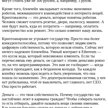
могут стоить уже не 300 рублей, а, например, 3 рубля.
Кроме того, блокчейн закладывает основы экономики
роботов, межмашинного взаимодействия и интернета вещей.
Криптовалюты — это деньги, которые понятны роботам.
Человек сможет платить розетке, двери, пылесосу, машине. А
они будут знать, куда их потратить — например, оплатить
электричество или ремонт. Это сильно изменит нашу жизнь.
Криптоанархия не угрожает государству. Просто она более
конкурентоспособна, потому что позволяет людям иметь
цифровую собственность, которую нельзя отнять. Сейчас нет
ничего надежнее блокчейна. Умный контракт в Ethereum —
это кусок кода, который невозможно изменить. Если ты
перечисляешь ему деньги, он сделает с этими деньгами ровно
то, на что запрограммирован. Это вам не госбюджет — когда
деньги пропадают, как в бездонном колодце. Ты каждую
копейку можешь проследить и быть уверенным, что она
пошла по назначению. Это децентрализованная система, у нее
нет рубильника, чтоб ее выключить, нет главного, нет CEO.
Она просто работает.
Деньги — это твоя собственность. Почему государство так
настойчиво лезет в карманы граждан? Чтобы собирать налоги,
то есть отбирать, давайте называть вещи своими именами.
Как раньше бандиты стояли на дорогах с дубинками и