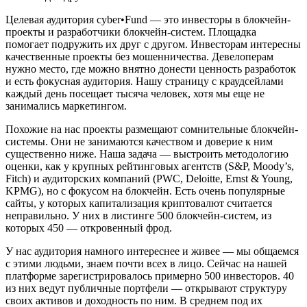
Целевая аудитория cyber•Fund — это инвесторы в блокчейн-
проекты и разработчики блокчейн-систем. Площадка
помогает подружить их друг с другом. Инвесторам интересны
качественные проекты без мошенничества. Девелоперам
нужно место, где можно внятно донести ценность разработок
и есть фокусная аудитория. Нашу страницу с краудсейлами
каждый день посещает тысяча человек, хотя мы еще не
занимались маркетингом.
Похожие на нас проекты размещают сомнительные блокчейн-
системы. Они не занимаются качеством и доверие к ним
существенно ниже. Наша задача — выстроить методологию
оценки, как у крупных рейтинговых агентств (S&P, Moody’s,
Fitch) и аудиторских компаний (PWC, Deloitte, Ernst & Young,
KPMG), но с фокусом на блокчейн. Есть очень популярные
сайты, у которых капитализация криптовалют считается
неправильно. У них в листинге 500 блокчейн-систем, из
которых 450 — откровенный фрод.
У нас аудитория намного интереснее и живее — мы общаемся
с этими людьми, знаем почти всех в лицо. Сейчас на нашей
платформе зарегистрировалось примерно 500 инвесторов. 40
из них ведут публичные портфели — открывают структуру
своих активов и доходность по ним. В среднем под их