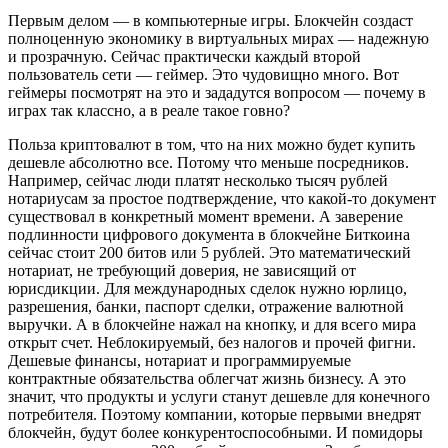
Первым делом — в компьютерные игры. Блокчейн создаст
полноценную экономику в виртуальных мирах — надежную
и прозрачную. Сейчас практически каждый второй
пользователь сети — геймер. Это чудовищно много. Вот
геймеры посмотрят на это и зададутся вопросом — почему в
играх так классно, а в реале такое говно?
Польза криптовалют в том, что на них можно будет купить
дешевле абсолютно все. Потому что меньше посредников.
Например, сейчас люди платят несколько тысяч рублей
нотариусам за простое подтверждение, что какой-то документ
существовал в конкретный момент времени. А заверение
подлинности цифрового документа в блокчейне Биткоина
сейчас стоит 200 битов или 5 рублей. Это математический
нотариат, не требующий доверия, не зависящий от
юрисдикции. Для международных сделок нужно юрлицо,
разрешения, банки, паспорт сделки, отражение валютной
выручки. А в блокчейне нажал на кнопку, и для всего мира
открыт счeт. Неблокируемый, без налогов и прочей фигни.
Дешевые финансы, нотариат и программируемые
контрактные обязательства облегчат жизнь бизнесу. А это
значит, что продукты и услуги станут дешевле для конечного
потребителя. Поэтому компании, которые первыми внедрят
блокчейн, будут более конкурентоспособными. И помидоры