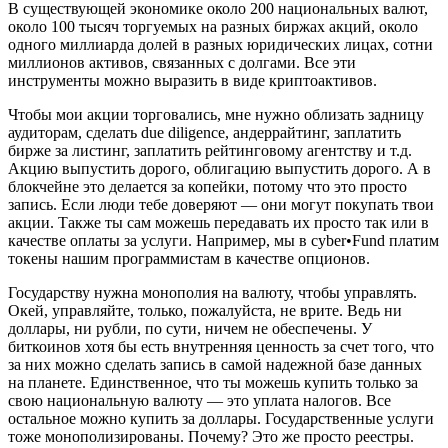
В существующей экономике около 200 национальных валют,
около 100 тысяч торгуемых на разных биржах акций, около
одного миллиарда долей в разных юридических лицах, сотни
миллионов активов, связанных с долгами. Все эти
инструменты можно выразить в виде криптоактивов.
Чтобы мои акции торговались, мне нужно облизать задницу
аудиторам, сделать due diligence, андеррайтинг, заплатить
бирже за листинг, заплатить рейтинговому агентству и т.д.
Акцию выпустить дорого, облигацию выпустить дорого. А в
блокчейне это делается за копейки, потому что это просто
запись. Если люди тебе доверяют — они могут покупать твои
акции. Также ты сам можешь передавать их просто так или в
качестве оплаты за услуги. Например, мы в cyber•Fund платим
токены нашим программистам в качестве опционов.
Государству нужна монополия на валюту, чтобы управлять.
Окей, управляйте, только, пожалуйста, не врите. Ведь ни
доллары, ни рубли, по сути, ничем не обеспечены. У
биткоинов хотя бы есть внутренняя ценность за счет того, что
за них можно сделать запись в самой надежной базе данных
на планете. Единственное, что ты можешь купить только за
свою национальную валюту — это уплата налогов. Все
остальное можно купить за доллары. Государственные услуги
тоже монополизированы. Почему? Это же просто реестры.