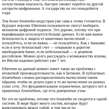
почувствовав опасность, быстрее сможет перейти на другой
алгоритм шифрования. А государству на это понадобятся
годы.
Тем более блокчейн-индустрия уже сама к этому готовится. В
будущих версиях Ethereum пользователи смогут выбирать
механизм цифровой подписи. Это дороже, потому что при
верификации используется больше данных. Если вам важна
безопасность и защита от квантовых вычислений —
пользуйтесь, если не важна — не пользуйтесь. Как с банками:
если я хочу безопасный счет — открываю в дорогом
швейцарском банке, если небезопасный — в дешевом
российском. Можно долго рассуждать о возможностях взлома,
но Bitcoin надежно работает уже 7 лет.
Ethereum на данный момент имеет такие же проблемы c
нехваткой производительности, как и Биткоин. В публичных
блокчейнах сложно распараллеливать вычисления таким
образом, чтобы не делать одно и то же вычисление на разных
узлах сети. Это фундаментальное ограничение, которого нет в
приватных блокчейнах, где есть доверенные узлы.
Но это не проблема, потому что блокчейн не сводится к одной
системе. В мире будет много систем, которые будут
конкурировать между собой, в том числе по