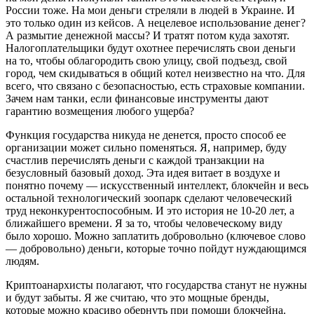
России тоже. На мои деньги стреляли в людей в Украине. И
это только один из кейсов. А нецелевое использование денег?
А размытие денежной массы? И тратят потом куда захотят.
Налогоплательщики будут охотнее перечислять свои деньги
на то, чтобы облагородить свою улицу, свой подъезд, свой
город, чем скидываться в общий котeл неизвестно на что. Для
всего, что связано с безопасностью, есть страховые компании.
Зачем нам танки, если финансовые инструменты дают
гарантию возмещения любого ущерба?
Функция государства никуда не денется, просто способ ее
организации может сильно поменяться. Я, например, буду
счастлив перечислять деньги с каждой транзакции на
безусловный базовый доход. Эта идея витает в воздухе и
понятно почему — искусственный интеллект, блокчейн и весь
остальной технологический зоопарк сделают человеческий
труд неконкурентоспособным. И это история не 10-20 лет, а
ближайшего времени. Я за то, чтобы человеческому виду
было хорошо. Можно заплатить добровольно (ключевое слово
— добровольно) деньги, которые точно пойдут нуждающимся
людям.
Криптоанархисты полагают, что государства станут не нужны
и будут забыты. Я же считаю, что это мощные бренды,
которые можно красиво обернуть при помощи блокчейна.