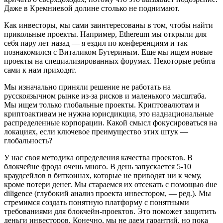
Даже в Кремниевой долине столько не поднимают.
Как инвесторы, мы сами заинтересованы в том, чтобы найти
прикольные проекты. Например, Ethereum мы открыли для
себя пару лет назад — я ездил по конференциям и так
познакомился с Виталиком Бутериным. Еще мы ищем новые
проекты на специализированных форумах. Некоторые ребята
сами к нам приходят.
Мы изначально приняли решение не работать на
русскоязычном рынке из-за рисков и маленького масштаба.
Мы ищeм только глобальные проекты. Криптовалютам и
криптоактивам не нужна юрисдикция, это наднациональные
распределeнные корпорации. Какой смысл фокусироваться на
локациях, если ключевое преимущество этих штук —
глобальность?
У нас своя методика определения качества проектов. В
блокчейне фрода очень много. В день запускается 5-10
краудсейлов в биткоинах, которые не приводят ни к чему,
кроме потери денег. Мы стараемся их отсекать с помощью due
diligence (глубокий анализ проекта инвестором, — ред.). Мы
стремимся создать понятную платформу с понятными
требованиями для блокчейн-проектов. Это поможет защитить
деньги инвесторов. Конечно, мы не даем гарантий, но пока