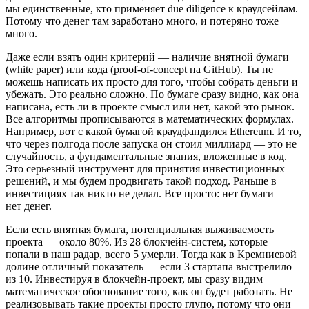
мы единственные, кто применяет due diligence к краудсейлам.
Потому что денег там заработано много, и потеряно тоже
много.
Даже если взять один критерий — наличие внятной бумаги
(white paper) или кода (proof-of-concept на GitHub). Ты не
можешь написать их просто для того, чтобы собрать деньги и
убежать. Это реально сложно. По бумаге сразу видно, как она
написана, есть ли в проекте смысл или нет, какой это рынок.
Все алгоритмы прописываются в математических формулах.
Например, вот с какой бумагой краудфандился Ethereum. И то,
что через полгода после запуска он стоил миллиард — это не
случайность, а фундаментальные знания, вложенные в код.
Это серьезный инструмент для принятия инвестиционных
решений, и мы будем продвигать такой подход. Раньше в
инвестициях так никто не делал. Все просто: нет бумаги —
нет денег.
Если есть внятная бумага, потенциальная выживаемость
проекта — около 80%. Из 28 блокчейн-систем, которые
попали в наш радар, всего 5 умерли. Тогда как в Кремниевой
долине отличный показатель — если 3 стартапа выстрелило
из 10. Инвестируя в блокчейн-проект, мы сразу видим
математическое обоснование того, как он будет работать. Не
реализовывать такие проекты просто глупо, потому что они