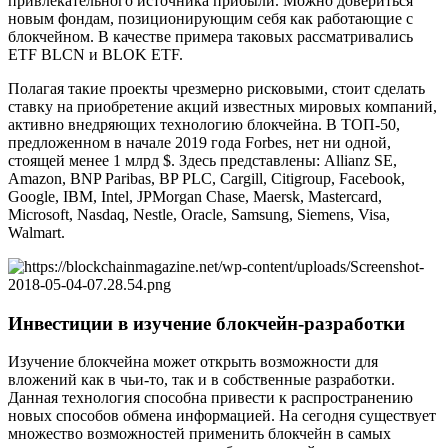
привлекательного источника прибыли. Можно довериться
новым фондам, позиционирующим себя как работающие с
блокчейном. В качестве примера таковых рассматривались
ETF BLCN и BLOK ETF.
Полагая такие проекты чрезмерно рисковыми, стоит сделать
ставку на приобретение акций известных мировых компаний,
активно внедряющих технологию блокчейна. В ТОП-50,
предложенном в начале 2019 года Forbes, нет ни одной,
стоящей менее 1 млрд $. Здесь представлены: Allianz SE,
Amazon, BNP Paribas, BP PLC, Cargill, Citigroup, Facebook,
Google, IBM, Intel, JPMorgan Chase, Maersk, Mastercard,
Microsoft, Nasdaq, Nestle, Oracle, Samsung, Siemens, Visa,
Walmart.
Инвестиции в изучение блокчейн-разработки
Изучение блокчейна может открыть возможности для
вложений как в чьи-то, так и в собственные разработки.
Данная технология способна привести к распространению
новых способов обмена информацией. На сегодня существует
множество возможностей применить блокчейн в самых