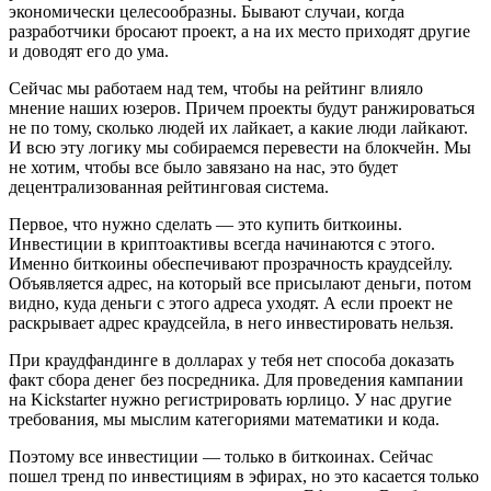
экономически целесообразны. Бывают случаи, когда
разработчики бросают проект, а на их место приходят другие
и доводят его до ума.
Сейчас мы работаем над тем, чтобы на рейтинг влияло
мнение наших юзеров. Причем проекты будут ранжироваться
не по тому, сколько людей их лайкает, а какие люди лайкают.
И всю эту логику мы собираемся перевести на блокчейн. Мы
не хотим, чтобы все было завязано на нас, это будет
децентрализованная рейтинговая система.
Первое, что нужно сделать — это купить биткоины.
Инвестиции в криптоактивы всегда начинаются с этого.
Именно биткоины обеспечивают прозрачность краудсейлу.
Объявляется адрес, на который все присылают деньги, потом
видно, куда деньги с этого адреса уходят. А если проект не
раскрывает адрес краудсейла, в него инвестировать нельзя.
При краудфандинге в долларах у тебя нет способа доказать
факт сбора денег без посредника. Для проведения кампании
на Kickstarter нужно регистрировать юрлицо. У нас другие
требования, мы мыслим категориями математики и кода.
Поэтому все инвестиции — только в биткоинах. Сейчас
пошeл тренд по инвестициям в эфирах, но это касается только