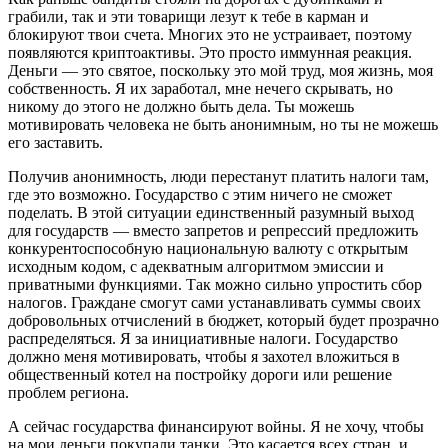
грабили, так и эти товарищи лезут к тебе в карман и
блокируют твои счета. Многих это не устраивает, поэтому
появляются криптоактивы. Это просто иммунная реакция.
Деньги — это святое, поскольку это мой труд, моя жизнь, моя
собственность. Я их заработал, мне нечего скрывать, но
никому до этого не должно быть дела. Ты можешь
мотивировать человека не быть анонимным, но ты не можешь
его заставить.
Получив анонимность, люди перестанут платить налоги там,
где это возможно. Государство с этим ничего не сможет
поделать. В этой ситуации единственный разумный выход
для государств — вместо запретов и репрессий предложить
конкурентоспособную национальную валюту с открытым
исходным кодом, с адекватным алгоритмом эмиссии и
приватными функциями. Так можно сильно упростить сбор
налогов. Граждане смогут сами устанавливать суммы своих
добровольных отчислений в бюджет, который будет прозрачно
распределяться. Я за инициативные налоги. Государство
должно меня мотивировать, чтобы я захотел вложиться в
общественный котел на постройку дороги или решение
проблем региона.
А сейчас государства финансируют войны. Я не хочу, чтобы
на мои деньги покупали танки. Это касается всех стран, и