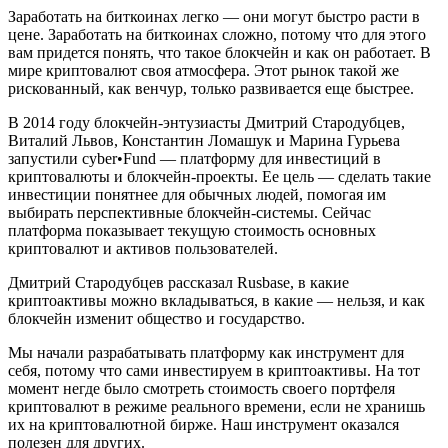
Заработать на биткоинах легко — они могут быстро расти в
цене. Заработать на биткоинах сложно, потому что для этого
вам придется понять, что такое блокчейн и как он работает. В
мире криптовалют своя атмосфера. Этот рынок такой же
рискованный, как венчур, только развивается еще быстрее.
В 2014 году блокчейн-энтузиасты Дмитрий Стародубцев,
Виталий Львов, Константин Ломашук и Марина Гурьева
запустили cyber•Fund — платформу для инвестиций в
криптовалюты и блокчейн-проекты. Ее цель — сделать такие
инвестиции понятнее для обычных людей, помогая им
выбирать перспективные блокчейн-системы. Сейчас
платформа показывает текущую стоимость основных
криптовалют и активов пользователей.
Дмитрий Стародубцев рассказал Rusbase, в какие
криптоактивы можно вкладываться, в какие — нельзя, и как
блокчейн изменит общество и государство.
Мы начали разрабатывать платформу как инструмент для
себя, потому что сами инвестируем в криптоактивы. На тот
момент негде было смотреть стоимость своего портфеля
криптовалют в режиме реального времени, если не хранишь
их на криптовалютной бирже. Наш инструмент оказался
полезен для других.