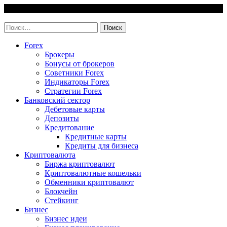
Skip
9 August, 2026
to
invest-easy.ru
content
Найти:
Forex
Брокеры
Бонусы от брокеров
Советники Forex
Индикаторы Forex
Стратегии Forex
Банковский сектор
Дебетовые карты
Депозиты
Кредитование
Кредитные карты
Кредиты для бизнеса
Криптовалюта
Биржа криптовалют
Криптовалютные кошельки
Обменники криптовалют
Блокчейн
Стейкинг
Бизнес
Бизнес идеи