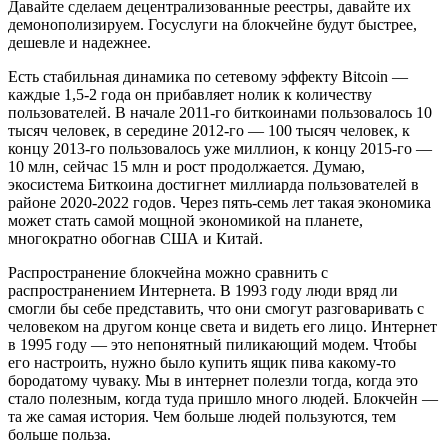
Давайте сделаем децентрализованные реестры, давайте их
демонополизируем. Госуслуги на блокчейне будут быстрее,
дешевле и надежнее.
Есть стабильная динамика по сетевому эффекту Bitcoin —
каждые 1,5-2 года он прибавляет нолик к количеству
пользователей. В начале 2011-го биткоинами пользовалось 10
тысяч человек, в середине 2012-го — 100 тысяч человек, к
концу 2013-го пользовалось уже миллион, к концу 2015-го —
10 млн, сейчас 15 млн и рост продолжается. Думаю,
экосистема Биткоина достигнет миллиарда пользователей в
районе 2020-2022 годов. Через пять-семь лет такая экономика
может стать самой мощной экономикой на планете,
многократно обогнав США и Китай.
Распространение блокчейна можно сравнить с
распространением Интернета. В 1993 году люди вряд ли
смогли бы себе представить, что они смогут разговаривать с
человеком на другом конце света и видеть его лицо. Интернет
в 1995 году — это непонятный пиликающий модем. Чтобы
его настроить, нужно было купить ящик пива какому-то
бородатому чуваку. Мы в интернет полезли тогда, когда это
стало полезным, когда туда пришло много людей. Блокчейн —
та же самая история. Чем больше людей пользуются, тем
больше польза.