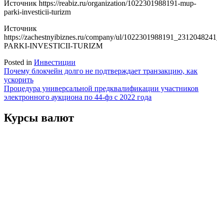
Источник
https://reabiz.ru/organization/1022301988191-mup-
parki-investicii-turizm
Источник
https://zachestnyibiznes.ru/company/ul/1022301988191_23120482
PARKI-INVESTICII-TURIZM
Posted in
Инвестиции
Навигация
Почему блокчейн долго не подтверждает транзакцию, как
ускорить
по
Процедура универсальной предквалификации участников
записям
электронного аукциона по 44-фз с 2022 года
Курсы валют