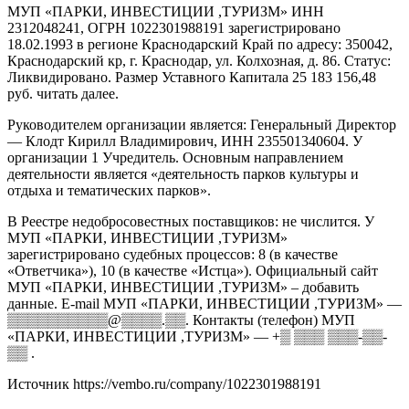
МУП «ПАРКИ, ИНВЕСТИЦИИ ,ТУРИЗМ» ИНН
2312048241, ОГРН 1022301988191 зарегистрировано
18.02.1993 в регионе Краснодарский Край по адресу: 350042,
Краснодарский кр, г. Краснодар, ул. Колхозная, д. 86. Статус:
Ликвидировано. Размер Уставного Капитала 25 183 156,48
руб. читать далее.
Руководителем организации является: Генеральный Директор
— Клодт Кирилл Владимирович, ИНН 235501340604. У
организации 1 Учредитель. Основным направлением
деятельности является «деятельность парков культуры и
отдыха и тематических парков».
В Реестре недобросовестных поставщиков: не числится. У
МУП «ПАРКИ, ИНВЕСТИЦИИ ,ТУРИЗМ»
зарегистрировано судебных процессов: 8 (в качестве
«Ответчика»), 10 (в качестве «Истца»). Официальный сайт
МУП «ПАРКИ, ИНВЕСТИЦИИ ,ТУРИЗМ» – добавить
данные. E-mail МУП «ПАРКИ, ИНВЕСТИЦИИ ,ТУРИЗМ» —
▒▒▒▒▒▒▒▒▒▒@▒▒▒▒.▒▒. Контакты (телефон) МУП
«ПАРКИ, ИНВЕСТИЦИИ ,ТУРИЗМ» — +▒ ▒▒▒ ▒▒▒-▒▒-
▒▒ .
Источник
https://vembo.ru/company/1022301988191