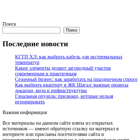
Поиск
Поиск
Последние новости
КГТП ХЛ: как выбрать кабель для экстремальных
температур
Какие элементы делают загородный участок
современным и практичным
Сезонный бизнес: как заработать на праздничном спросе
Как выбрать квартиру в ЖК Шагал: важные нюансы
локации, вида и инфраструктуры
Глиальная опухоль: признаки, которые нельзя
игнорировать
Важная информация
Все материалы на данном сайте взяты из открытых
источников — имеют обратную ссылку на материал в
интернете или присланы посетителями сайта и
предоставляются исключительно в ознакомительных целях.