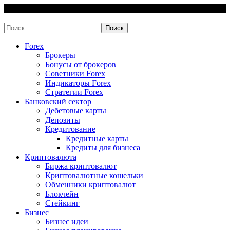
Skip
6 August, 2026
to
invest-easy.ru
content
Найти:
Forex
Брокеры
Бонусы от брокеров
Советники Forex
Индикаторы Forex
Стратегии Forex
Банковский сектор
Дебетовые карты
Депозиты
Кредитование
Кредитные карты
Кредиты для бизнеса
Криптовалюта
Биржа криптовалют
Криптовалютные кошельки
Обменники криптовалют
Блокчейн
Стейкинг
Бизнес
Бизнес идеи