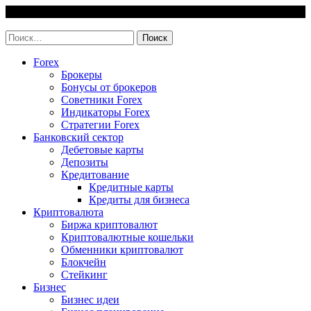
Skip
10 August, 2026
to
invest-easy.ru
content
Найти:
Forex
Брокеры
Бонусы от брокеров
Советники Forex
Индикаторы Forex
Стратегии Forex
Банковский сектор
Дебетовые карты
Депозиты
Кредитование
Кредитные карты
Кредиты для бизнеса
Криптовалюта
Биржа криптовалют
Криптовалютные кошельки
Обменники криптовалют
Блокчейн
Стейкинг
Бизнес
Бизнес идеи