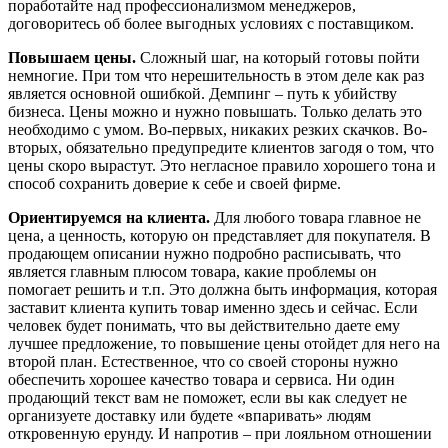
поработайте над профессионализмом менеджеров,
договоритесь об более выгодных условиях с поставщиком.
Повышаем цены.
Сложный шаг, на который готовы пойти
немногие. При том что нерешительность в этом деле как раз
является основной ошибкой. Демпинг – путь к убийству
бизнеса. Цены можно и нужно повышать. Только делать это
необходимо с умом. Во-первых, никаких резких скачков. Во-
вторых, обязательно предупредите клиентов загодя о том, что
цены скоро вырастут. Это негласное правило хорошего тона и
способ сохранить доверие к себе и своей фирме.
Ориентируемся на клиента.
Для любого товара главное не
цена, а ценность, которую он представляет для покупателя. В
продающем описании нужно подробно расписывать, что
является главным плюсом товара, какие проблемы он
помогает решить и т.п. Это должна быть информация, которая
заставит клиента купить товар именно здесь и сейчас. Если
человек будет понимать, что вы действительно даете ему
лучшее предложение, то повышение цены отойдет для него на
второй план. Естественное, что со своей стороны нужно
обеспечить хорошее качество товара и сервиса. Ни один
продающий текст вам не поможет, если вы как следует не
организуете доставку или будете «впаривать» людям
откровенную ерунду. И напротив – при лояльном отношении