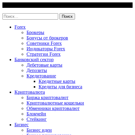
Skip
8 August, 2026
to
invest-easy.ru
content
Найти:
Forex
Брокеры
Бонусы от брокеров
Советники Forex
Индикаторы Forex
Стратегии Forex
Банковский сектор
Дебетовые карты
Депозиты
Кредитование
Кредитные карты
Кредиты для бизнеса
Криптовалюта
Биржа криптовалют
Криптовалютные кошельки
Обменники криптовалют
Блокчейн
Стейкинг
Бизнес
Бизнес идеи